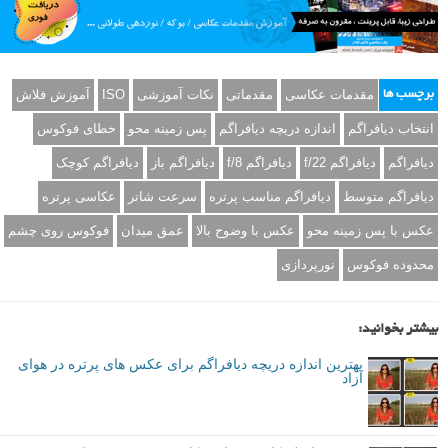
مقدمات عکاسی
مقدماتی
نکات آموزشی
ISO
آموزش فلاش
برچسب ها
انتخاب دیافراگم
اندازه دریچه دیافراگم
پس زمینه محو
خطای فوکوس
دیافراگم
دیافراگم f/22
دیافراگم f/8
دیافراگم باز
دیافراگم کوچک
دیافراگم متوسط
دیافراگم مناسب پرتره
سرعت شاتر
عکاسی پرتره
عکس با پس زمینه محو
عکس با وضوح بالا
عمق میدان
فوکوس روی چشم
محدوده فوکوس
نورپردازی
بیشتر بخوانید:
بهترین اندازه دریچه دیافراگم برای عکس های پرتره در هوای
آزاد