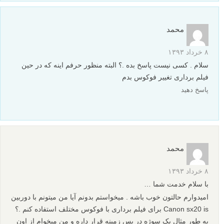
محمد
۸ خرداد ۱۳۹۳
سلام . کسی نیست پاسخ بده .؟ البته منظور حرفم اینه که در حین
فیلم برداری تغییر فوکوس بدم
پاسخ دهید
محمد
۸ خرداد ۱۳۹۳
با سلام خدمت شما …
امیدوارم حالتون خوب باشه . میخواستم بدونم آیا من میتونم با دوربین
Canon sx20 is برای فیلم برداری با فوکوس مختلف استفاده کنم .؟
به طور مثال یک سوژه در پس زمینه قرار داره و من میخوام از اون