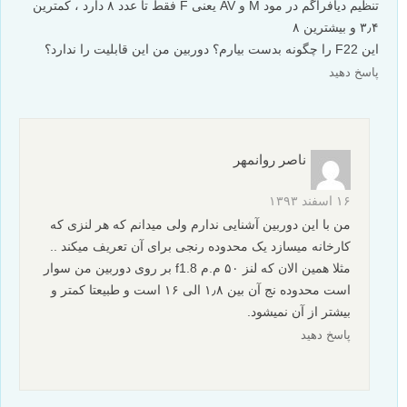
تنظیم دیافراگم در مود M و AV یعنی F فقط تا عدد ۸ دارد ، کمترین
۳٫۴ و بیشترین ۸
این F22 را چگونه بدست بیارم؟ دوربین من این قابلیت را ندارد؟
پاسخ دهید
ناصر روانمهر
۱۶ اسفند ۱۳۹۳
من با این دوربین آشنایی ندارم ولی میدانم که هر لنزی که
کارخانه میسازد یک محدوده رنجی برای آن تعریف میکند ..
مثلا همین الان که لنز ۵۰ م.م f1.8 بر روی دوربین من سوار
است محدوده نج آن بین ۱٫۸ الی ۱۶ است و طبیعتا کمتر و
بیشتر از آن نمیشود.
پاسخ دهید