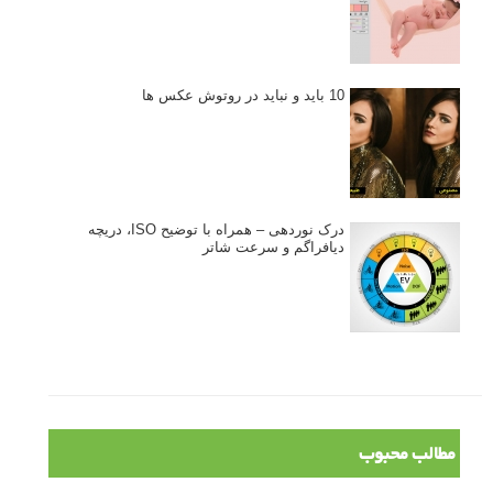
10 باید و نباید در روتوش عکس ها
درک نوردهی – همراه با توضیح ISO، دریچه
دیافراگم و سرعت شاتر
مطالب محبوب