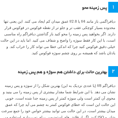
۱
پس زمینه محو
دیافراگمی باز مانند f/4 یا f/2.8 عمق میدان کم ایجاد می کنند. این یعنی تنها
محدوده بسیار کوچکی عقب تر و جلو تر از نقطه فوکوس در فوکوس قرار
دارند. اگر بخواهید پس زمینه را محو کنید باز گذاشتن دیافراگم راه مناسبی
است، با این کار فقط سوژه را واضح و شفاف می کنید. اما باید در این حالت
خیلی دقیق فوکوس کنید چرا که اندکی خطا می تواند کار را خراب کند. و
یادتان باشد که همیشه بر روی چشم سوژه فوکوس کنید.
۲
بهترین حالت برای داشتن هم سوژه و هم پس زمینه
دیافراگم f/8 (یا عددی نزدیک به این) بهترین شکل را از سوژه و پس زمینه
نشان می دهد. با این شرایط شما مقدار بیشتری از پس زمینه را می بینید و
محوی آن کمتر است ولی سوژه کمتر از پس زمینه جدا شده است، خوبی
این حالت این است که خطای فوکوس کمتر به چشم می آید چرا که عمق
میدان بیشتر است، در این حالت می توانید بیشتر حواس خود را جمع سرعت
شاتر و ISO کنید. اگر از فلاش های استودیویی برای نورپردازی استفاده می