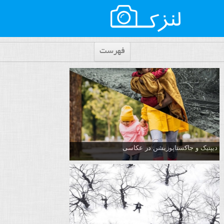
فهرست
دیپتیک و جاکستا‌پوزیشن در عکاسی