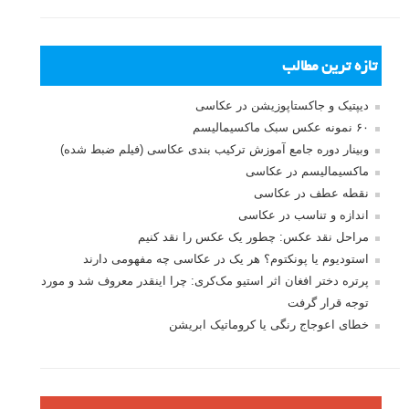
تازه ترین مطالب
دیپتیک و جاکستا‌پوزیشن در عکاسی
۶۰ نمونه عکس سبک ماکسیمالیسم
وبینار دوره جامع آموزش ترکیب بندی عکاسی (فیلم ضبط شده)
ماکسیمالیسم در عکاسی
نقطه عطف در عکاسی
اندازه و تناسب در عکاسی
مراحل نقد عکس: چطور یک عکس را نقد کنیم
استودیوم یا پونکتوم؟ هر یک در عکاسی چه مفهومی دارند
پرتره دختر افغان اثر استیو مک‌کری: چرا اینقدر معروف شد و مورد
توجه قرار گرفت
خطای اعوجاج رنگی یا کروماتیک ابریشن