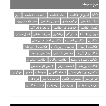
برچسب‌ها
ISO
آموزش عکاسی
الهام عکاسی
ایده های عکاسی
ایزو
ترفند عکاسی
ترکیب بندی
تمرین عکاسی
تنظیمات دوربین
تکنیک عکاسی
خلاقیت در عکاسی
دریچه دیافراگم
دوربین DSLR
دیافراگم
رفلکتور
سرعت شاتر
عمق میدان
عکاسی
عکاسی آبستره
عکاسی اجسام بی جان
عکاسی از مدل
عکاسی از پرندگان
عکاسی از کودکان
عکاسی از گل ها
عکاسی خیابانی
عکاسی در شب
عکاسی سیاه و سفید
عکاسی ماکرو
عکاسی منظره
عکاسی ورزشی
عکاسی پرتره
عکس الهام بخش
عکس های الهام بخش
فاصله کانونی
فتوشاپ
فلاش
فوکوس
لنز دوربین
مجموعه عکس
نقاشی با نور
نوردهی
نوردهی طولانی
نورپردازی
پرسپکتیو
ژست عکاسی