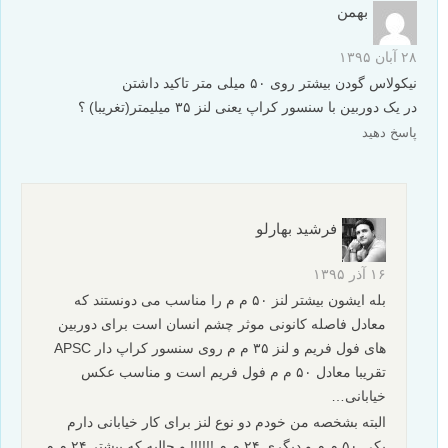
بهمن
۲۸ آبان ۱۳۹۵
نیکولاس گودن بیشتر روی ۵۰ میلی متر تاکید داشتن
در یک دوربین با سنسور کراپ یعنی لنز ۳۵ میلیمتر(تغریبا) ؟
پاسخ دهید
فرشید بهارلو
۱۶ آذر ۱۳۹۵
بله ایشون بیشتر لنز ۵۰ م م را مناسب می دونستند که
معادل فاصله کانونی موثر چشم انسان است برای دوربین
های فول فریم و لنز ۳۵ م م روی سنسور کراپ دار APSC
تقریبا معادل ۵۰ م م فول فریم است و مناسب عکس
خیابانی…
البته بشخصه من خودم دو نوع لنز برای کار خیابانی دارم
یکی ۵۰ م م و دیگری ۲۴ م م !!!!!! و جالبه که بیشتر ۲۴ م م