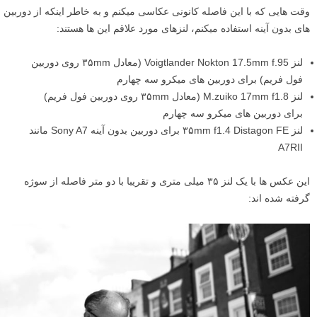
وقت هایی که با این فاصله کانونی عکاسی میکنم و به خاطر اینکه از دوربین
های بدون آینه استفاده میکنم، لنزهای مورد علاقم این ها هستند:
لنز Voigtlander Nokton 17.5mm f.95 (معادل ۳۵mm روی دوربین
فول فریم) برای دوربین های میکرو سه چهارم
لنز M.zuiko 17mm f1.8 (معادل ۳۵mm روی دوربین فول فریم)
برای دوربین های میکرو سه چهارم
لنز ۳۵mm f1.4 Distagon FE برای دوربین بدون آینه Sony A7 مانند
A7RII
این عکس ها با یک لنز ۳۵ میلی متری و تقریبا با دو متر فاصله از سوژه
گرفته شده اند: