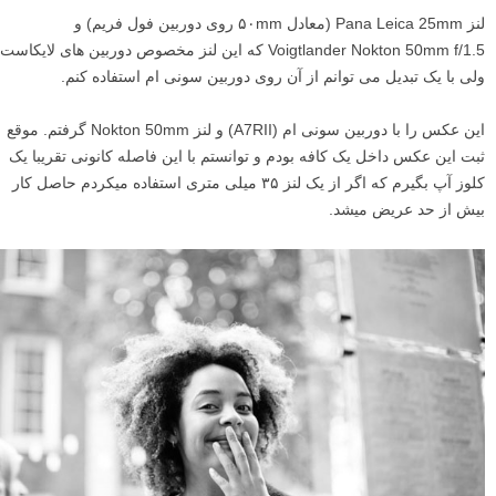
لنز Pana Leica 25mm (معادل ۵۰mm روی دوربین فول فریم) و
Voigtlander Nokton 50mm f/1.5 که این لنز مخصوص دوربین های لایکاست
ولی با یک تبدیل می توانم از آن روی دوربین سونی ام استفاده کنم.
این عکس را با دوربین سونی ام (A7RII) و لنز Nokton 50mm گرفتم. موقع
ثبت این عکس داخل یک کافه بودم و توانستم با این فاصله کانونی تقریبا یک
کلوز آپ بگیرم که اگر از یک لنز ۳۵ میلی متری استفاده میکردم حاصل کار
بیش از حد عریض میشد.