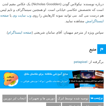
درباره نویسنده: نیکولاس گودن (Nicholas Goodden) یک عکاس مقیم لندن
است که تخصصش عکاسی خیابانی است. او همچنین سینماگراف و تایم لپس
هم درست می کند. می توانید نمونه کارهایش را روی
وب سایت وی
یا
صفحه
اینستاگرامش
مشاهده نمایید.
سپاس ویژه از مترجم میهمان: آقای سامان شریعتی (
صفحه اینستاگرام
).
م
منبع
برگرفته از:
petapixel
توصیه شده توسط لنزک
دوربین ها و تجهیزات
انتخاب لنز دوربین
برچسب ها