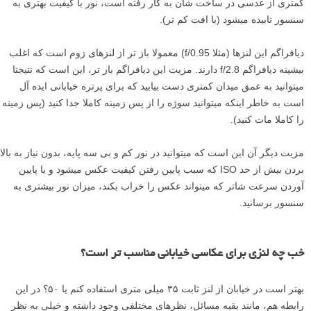
کمتری از عدسی در ساخت شان به کار رفته است، نور با کیفیت بهتری به
سنسور تابیده میشود (با افت کم تر).
دیافراگم این لنزها (مثلا f/0.95) معمولا باز تر از لنزهای زوم است که اغلب
بیشینه دیافراگم f/2.8 دارند. مزیت این دیافراگم باز تر، این است که نتیجتا
میتوانید به عمق میدان کمتری دست بیابید که برای پرتره خیابانی ایده آل
است به خاطر اینکه میتوانید سوژه را از پس زمینه کاملا جدا کنید (پس زمینه
را کاملا مات کنید).
مزیت دیگر آن این است که میتوانید در نور کم و بی سه پایه، بدون نیاز به بالا
بردن بیش از حد ISO که سبب پایین رفتن کیفیت عکس میشود و یا پایین
آوردن سرعت شاتر که میتواند عکس را خراب بکند، میزان نور بیشتری به
سنسور برسانید.
خب چه لنزی برای عکاسی خیابانی مناسب تر است؟
بهتر است در خیابان از لنز ثابت ۳۵ میلی متری استفاده کنم یا ۵۰؟ در این
رابطه هم، مانند بقیه مسائل، نظرهای مختلفی وجود داشته و خیلی به نظر