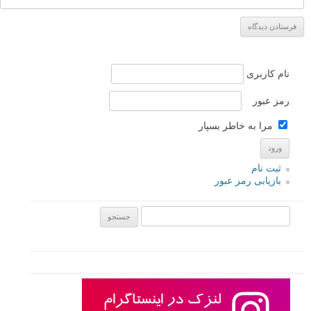
نام کاربری
رمز عبور
مرا به خاطر بسپار
ثبت نام
بازیابی رمز عبور
جستجو یرای: