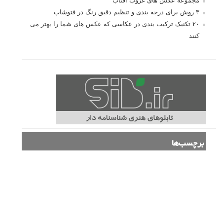
مجموعه عکس های غروب آفتاب
۳ روش برای درجه بندی و تنظیم دقیق رنگ در فتوشاپ
۲۰ تکنیک ترکیب بندی در عکاسی که عکس های شما را بهتر می
کنند
برچسب‌ها
ISO
آموزش عکاسی
الهام عکاسی
ایده های عکاسی
ایزو
ترفند عکاسی
ترکیب بندی
تمرین عکاسی
تنظیمات دوربین
تکنیک عکاسی
خلاقیت در عکاسی
دریچه دیافراگم
دوربین DSLR
دیافراگم
رفلکتور
سرعت شاتر
عمق میدان
عکاسی
عکاسی آبستره
عکاسی اجسام بی جان