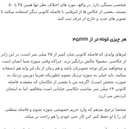
شخصی بستگی دارد. در واقع، مورد های اختلاف نظر تنها همین ۳۵ یا ۵۰
نیستند، بعضی از عکاس ها از لنزهایی با فاصله کانونی دیگر استفاده میکنند تا
تصویر های جدید و خارج از عرف ثبت کنند.
هر چیزی کوتاه تر از ۳۵mm
لنزهای وایدی که فاصله کانونی شان کمتر از ۳۵ میلی متر است، در این ژانر
از عکاسی ،معمولا چالش برانگیز ترند. چراکه وقتی سوژه شما انسان است
و میخواهید مرکز توجه تصویرتان باشد و هم زمان از یک لنز واید هم استفاده
میکنید، باید خیلی به سوژه نزدیک بشوید (طوریکه تقریبا دوربین نزدیک به
صورت شخص است). اگرچه من با بعضی از عکاسان که معتقدند فاصله
کانونی ۲۴ میلی متر مناسب عکاسی خیابانی است مخالفم، اما به امتحان
کردنش می ارزد.
شخصا ترجیح میدهم که وارد حریم خصوصی سوژه نشوم و فاصله منطقی
ای را با او حفظ کنم. این کار حتی خودم را هم راحت تر میکند.