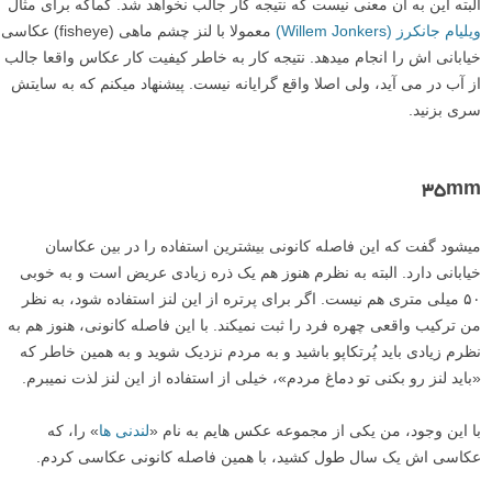
البته این به آن معنی نیست که نتیجه کار جالب نخواهد شد. کماکه برای مثال
ویلیام جانکرز (Willem Jonkers)
معمولا با لنز چشم ماهی (fisheye) عکاسی
خیابانی اش را انجام میدهد. نتیجه کار به خاطر کیفیت کار عکاس واقعا جالب
از آب در می آید، ولی اصلا واقع گرایانه نیست. پیشنهاد میکنم که به سایتش
سری بزنید.
۳۵mm
میشود گفت که این فاصله کانونی بیشترین استفاده را در بین عکاسان
خیابانی دارد. البته به نظرم هنوز هم یک ذره زیادی عریض است و به خوبی
۵۰ میلی متری هم نیست. اگر برای پرتره از این لنز استفاده شود، به نظر
من ترکیب واقعی چهره فرد را ثبت نمیکند. با این فاصله کانونی، هنوز هم به
نظرم زیادی باید پُرتکاپو باشید و به مردم نزدیک شوید و به همین خاطر که
«باید لنز رو بکنی تو دماغ مردم»، خیلی از استفاده از این لنز لذت نمیبرم.
با این وجود، من یکی از مجموعه عکس هایم به نام «
لندنی ها
» را، که
عکاسی اش یک سال طول کشید، با همین فاصله کانونی عکاسی کردم.