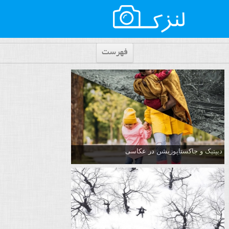
فهرست
دیپتیک و جاکستا‌پوزیشن در عکاسی