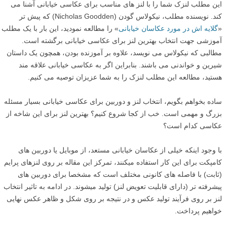
این مطلب لنزک شما را با لنز های مناسب برای عکاسی خیابانی آشنا می
کند. نویسنده مطلب، نیکولاس گودن (Nicholas Goodden) که پیش تر
«
گلایه اش در مورد عکاسان خیابانی
» را مطالعه نمودید، این بار با یک مطلب
آموزشی جهت انتخاب بهترین لنز برای عکاسی خیابانی برگشته است.
مطالبی که نیکولاس می نویسد، علاوه بر آموزنده بودن، همچون یک داستان
شیرین و خواندنی می باشند. بنابراین اگر به عکاسی خیابانی علاقه مند
هستید، مطالعه این مطلب لنزک را به شما عزیزان توصیه می کنیم.
ساده بخواهم بگویم، انتخاب لنز و دوربین برای عکاسی خیابانی بسیار مسئله
بزرگ و مهمی است. خب از کجا شروع کنیم؟ بهترین لنز برای این شاخه از
عکاسی کدام است؟
با وجود اینکه خیلی از عکاسان خیابانی مستعد، از موبایل یا دوربین های
کامپکت برای این کار استفاده میکنند، تمرکز این مقاله بر روی لنزهای پرایم
(ثابت) با فاصله های کانونی مختلف است که مشخصا برای دوربین های
پیشرفته تر (دارای قابلیت تعویض لنز) تولید میشوند. در ادامه به تاثیر انتخاب
لنز بر روی فرآیند تولید عکس و در نتیجه بر روی شکل و ظاهر عکس نهایی
خواهیم پرداخت.