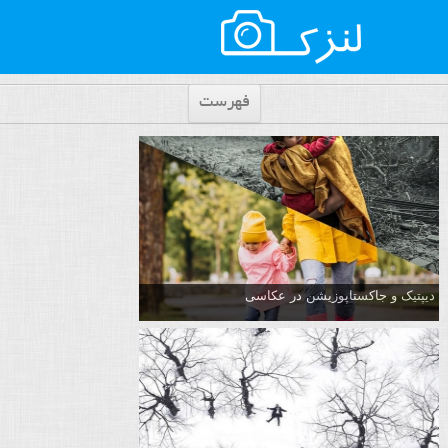
فهرست
دیپتیک و جاکستا‌پوزیشن در عکاسی