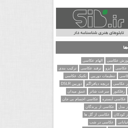
ها
وزش عکاسی
الهام عکاسی
 عکاسی
ایزو
ترفند عکاسی
ترکیب بندی
کاسی
تنظیمات دوربین
تکنیک عکاسی
ر عکاسی
دریچه دیافراگم
دوربین DSLR
رفلکتور
سرعت شاتر
عمق میدان
عکاسی آبستره
عکاسی اجسام بی جان
 مدل
عکاسی از پرندگان
 کودکان
عکاسی از گل ها
ابانی
عکاسی در شب