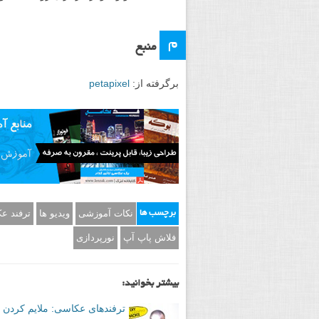
م
منبع
برگرفته از:
petapixel
نکات آموزشی
ویدیو ها
ترفند ع
برچسب ها
فلاش پاپ آپ
نورپردازی
بیشتر بخوانید:
ترفندهای عکاسی: ملایم کردن 