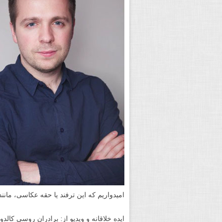
امیدواریم که این ترفند یا حقه عکاسی، مانند
ایده خلاقانه و ویدیو از: برادران روسی کالدونوف (v Brothers