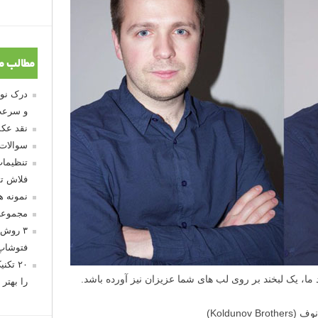
مطالب م
و سرعت
نقد عکس
سوالات
تنظیمات
فلاش تو
نمونه 
مجموعه
۳ روش 
فتوشاپ
۲۰ تک
 ما، یک لبخند بر روی لب های شما عزیزان نیز آورده باشد.
را بهتر 
Kolduno)