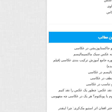
عکس
وی
کاس
ین مطالب
و جاکستا‌پوزیشن در عکاسی
دوره جامع آموزش ترکیب بندی عکاسی (فیلم
ه)
الیسم در عکاسی
طف در عکاسی
و تناسب در عکاسی
نقد عکس: چطور یک عکس را نقد کنیم
م یا پونکتوم؟ هر یک در عکاسی چه مفهومی
ختر افغان اثر استیو مک‌کری: چرا اینقدر