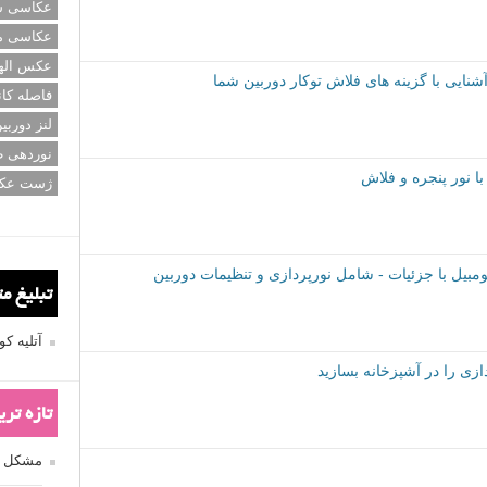
عکاسی سی
عکاسی م
عکس اله
شنایی با گزینه های فلاش توکار دوربین شما
فاصله کان
لنز دوربی
نوردهی ط
 نور پنجره و فلاش
ژست عک
بیل با جزئیات - شامل نورپردازی و تنظیمات دوربین
تبلیغ م
آتلیه 
زی را در آشپزخانه بسازید
تازه تر
مشکل فکوس