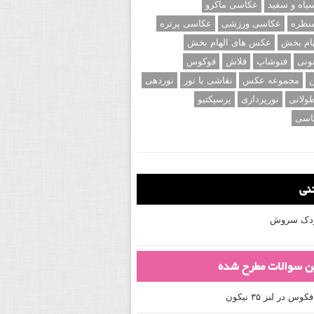
اه و سفید
عکاسی ماکرو
نظره
عکاسی ورزشی
عکاسی پرتره
ام بخش
عکس های الهام بخش
ونی
فتوشاپ
فلاش
فوکوس
ن
مجموعه عکس
نقاشی با نور
نوردهی
ولانی
نورپردازی
پرسپکتیو
اسی
تنی
کودک سروش
ین سوالات مطرح شده
 در لنز ۳۵ نیکون