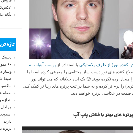
فروش 
عکس‌کا
نگاه ع
تازه تر
دیپتیک 
۶۰ نمونه عکس سبک ماکسیمالیسم
کننده نور) از ظرف پلاستیکی
یا استفاده از
پوست آبنبات به
وبینار 
لاح کننده های نور دست ساز مختلفی را معرفی کرده ایم، اما
ضبط شد
ا هیجان زده نکرده بودند 🙂 یک ایده خلاقانه که می تواند نور
ماکسیم
ی) را نرم تر کرده و به شما در ثبت پرتره های زیبا تر کمک کند.
نقطه ع
ان قیمت در عکاسی پرتره خواهیم دید.
اندازه 
مراحل 
ن
استودیو
م
رتره های بهتر با فلاش پاپ آپ
دارند
ا
پرتره د
ی