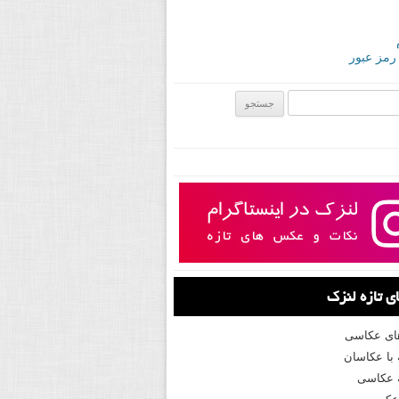
 رمز عبور
ی:
 تازه لنزک
های عکاسی
با عکاسان
 عکاسی