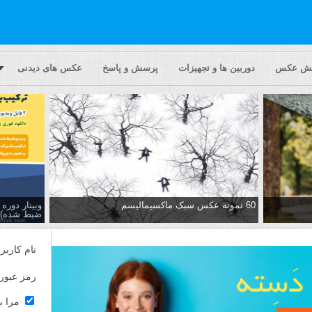
یش عکس
دوربین ها و تجهیزات
پرسش و پاسخ
عکس های دیدنی
60 نمونه عکس سبک ماکسیمالیسم
وبینار دور
ضبط شده)
نام کاربر
رمز عبور
مرا ب