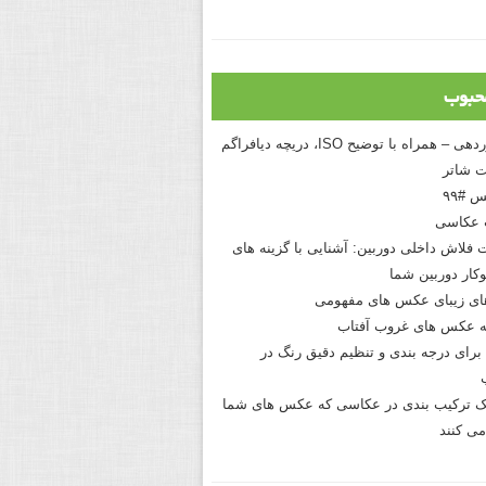
حبوب
درک نوردهی – همراه با توضیح ISO، دریچه دیافراگم
 شاتر
 #۹۹
 عکاسی
 فلاش داخلی دوربین: آشنایی با گزینه های
کار دوربین شما
های زیبای عکس های مفهومی
 عکس های غروب آفتاب
برای درجه بندی و تنظیم دقیق رنگ در
نیک ترکیب بندی در عکاسی که عکس های شما
می کنند