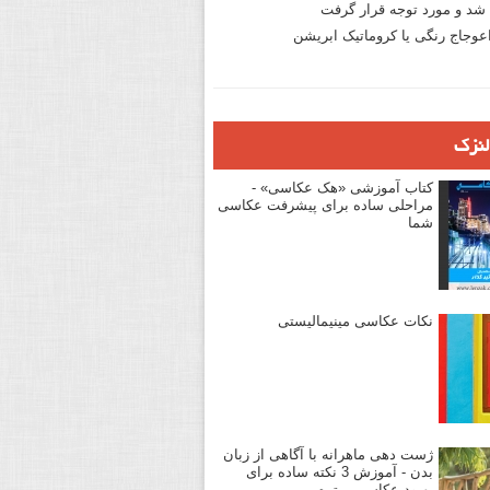
د و مورد توجه قرار گرفت
وجاج رنگی یا کروماتیک ابریشن
لنزک
کتاب آموزشی «هک عکاسی» -
مراحلی ساده برای پیشرفت عکاسی
شما
نکات عکاسی مینیمالیستی
ژست دهی ماهرانه با آگاهی از زبان
بدن - آموزش 3 نکته ساده برای
بهبود عکاسی پرتره