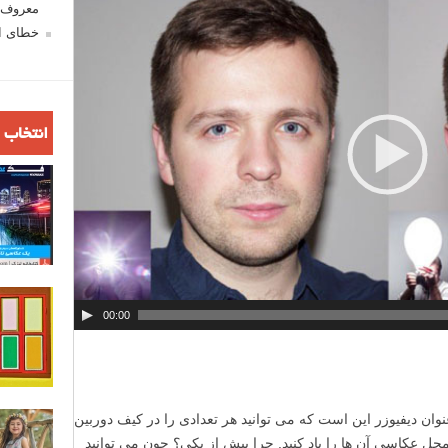
معروف ش
ش
خطای اع
گ
ر
و
ی
د
انتخاب 
ی
و
00:00
عنوان دیفیوزر این است که می توانید هر تعدادی را در کیف دوربین
حل عکاسی آن ها را باد کنید. چرا بیش از یکی؟ چون می توانید