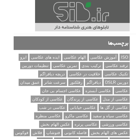
برچسب‌ها
ISO
آموزش عکاسی
الهام عکاسی
ایده های عکاسی
ایزو
ترفند عکاسی
ترکیب بندی
تمرین عکاسی
تنظیمات دوربین
تکنیک عکاسی
خلاقیت در عکاسی
دریچه دیافراگم
دوربین DSLR
دیافراگم
رفلکتور
سرعت شاتر
عمق میدان
عکاسی
عکاسی آبستره
عکاسی اجسام بی جان
عکاسی از مدل
عکاسی از پرندگان
عکاسی از کودکان
عکاسی از گل ها
عکاسی خیابانی
عکاسی در شب
عکاسی سیاه و سفید
عکاسی ماکرو
عکاسی منظره
عکاسی ورزشی
عکاسی پرتره
عکس الهام بخش
عکس های الهام بخش
فاصله کانونی
فتوشاپ
فلاش
فوکوس