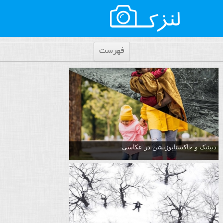
فهرست
دیپتیک و جاکستا‌پوزیشن در عکاسی