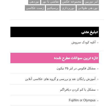
لنز دوربین
مجموعه عکس
نقاشی با نور
نوردهی
نوردهی طولانی
نورپردازی
پرسپکتیو
ژست عکاسی
تبلیغ متنی
آتلیه کودک سروش
تازه ترین سوالات مطرح شده
مشکل فکوس در لنز ۳۵ نیکون
آموزش رایگان نقد و بررسی و گروه های عکاسی آنلاین
مشکل با کم کردن دیافراگم
Fujifilm or Olympus