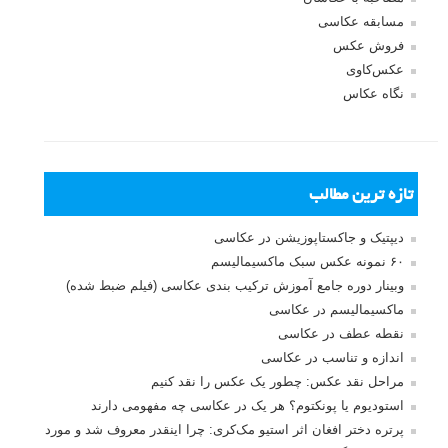
مسابقه عکاسی
فروش عکس
عکس‌کاوی
نگاه عکاس
تازه ترین مطالب
دیپتیک و جاکستا‌پوزیشن در عکاسی
۶۰ نمونه عکس سبک ماکسیمالیسم
وبینار دوره جامع آموزش ترکیب بندی عکاسی (فیلم ضبط شده)
ماکسیمالیسم در عکاسی
نقطه عطف در عکاسی
اندازه و تناسب در عکاسی
مراحل نقد عکس: چطور یک عکس را نقد کنیم
استودیوم یا پونکتوم؟ هر یک در عکاسی چه مفهومی دارند
پرتره دختر افغان اثر استیو مک‌کری: چرا اینقدر معروف شد و مورد