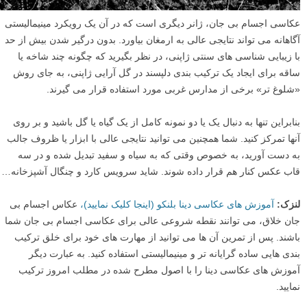
عکاسی اجسام بی جان، ژانر دیگری است که در آن یک رویکرد مینیمالیستی
آگاهانه می تواند نتایجی عالی به ارمغان بیاورد. بدون درگیر شدن بیش از حد
با زیبایی شناسی های سنتی ژاپنی، در نظر بگیرید که چگونه چند شاخه یا
ساقه برای ایجاد یک ترکیب بندی دلپسند در گل آرایی ژاپنی، به جای روش
«شلوغ تر» برخی از مدارس غربی مورد استفاده قرار می گیرند.
بنابراین تنها به دنبال یک یا دو نمونه کامل از یک گیاه یا گل باشید و بر روی
آنها تمرکز کنید. شما همچنین می توانید نتایجی عالی با ابزار یا ظروف جالب
به دست آورید، به خصوص وقتی که به سیاه و سفید تبدیل شده و در سه
قاب عکس کنار هم قرار داده شوند. شاید سرویس کارد و چنگال آشپزخانه…
لنزک:
آموزش های عکاسی دینا بلنکو (اینجا کلیک نمایید)،
عکاس اجسام بی
جان خلاق، می توانند نقطه شروعی عالی برای عکاسی اجسام بی جان شما
باشند. پس از تمرین آن ها می توانید از مهارت های خود برای خلق ترکیب
بندی هایی ساده گرایانه تر و مینیمالیستی استفاده کنید. به عبارت دیگر
آموزش های عکاسی دینا را با اصول مطرح شده در مطلب امروز ترکیب
نمایید.