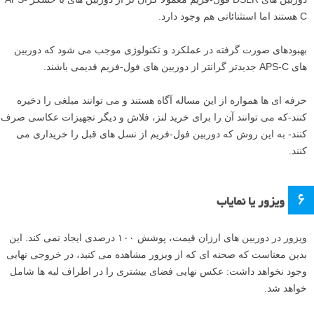
قیمت دوربین معیار مناسبی از اندازه فیزیکی حسگر یا سنسور تصویر داخل
دوربین است. دوربین های فول-فریم که مجهز به حسگر بزرگتری نسبت به
حسگرهای کراپ یا APS-C هستند، عملکرد بهتری در نور کم دارند و به طور
مثال پیاده سازی افکت های عمق میدان کم در آنها ساده تر است.
دوربین های DSLR فول-فریم معمولا گران تر از دوربین های با حسگر APS-
C هستند اما استثنائاتی هم وجود دارد.
بهبودهای صورت گرفته در عملکرد و تکنولوژی موجب می شود که دوربین
های APS-C جدیدتر گرانتر از دوربین های فول-فریم قدیمی باشند.
حرفه ای ها همواره از این مساله آگاه هستند و می توانند مبلغی را دخیره