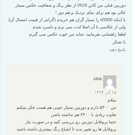
پیشاپیش مرسی از راهنماییتان.
پاسخ دهید
روشن
۱۴ آذر ۱۳۹۴
سلام،
من سال پیش دوربین نیکون D3300 با کیت لنز ۵۵-۱۸ VR II خریدم،
دوربین بدی نیست ولی چگالی (دانسیته) رنگ در عکس ها کم است،
یعنی رنگها در عکس به نظر کم رنگ (بی روح) میاید، در حالی که
دوربین قبلی من کانن IXUS از نظر رنگ و شفافیت عکس بسیار
عالی بود هم برای نمای نزدیک و هم دور !
با اینکه d3300 را بسیار گران هم خریدم (گرانتر از قیمت امسال آن)
ولی از عکاسی با آن اصلا لذت نمی برم و دلسرد شدم.
لطفا راهنمایی بفرمایید، شاید من خوب عکس نمی گیرم.
با تشکر