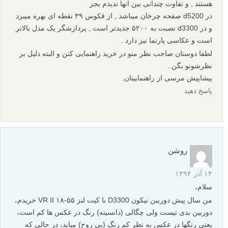
نظرات شما
سجاد
۲۲ فروردین ۱۳۹۵
سلام و خسته نباشید خدمت تمام دوستان و اساتید عزیز..
نیاز به کمک و راهنمایی شما دارم در خرید دوربین بین دو مدل nikon
d3300 و nikon 5200
لازم به ذکر است این دو دوربین در بازار فعلی در یک رنج قیمتی
هستند , و تفاوت چندانی بین انها ندیدم بجز
در d5200 صفحه چرخان میباشد , از فکوس ۳۹ نقطه ای بهره میبرد
و در d3300 نصبت به ۵۲۰۰ جدیدتر است , پردازشگر یک مدل بالاتر
است و عکاسی پارنما نیز دارد .
لطفا دوستان صاحب نظر منو در خرید راهنمایی کنن و البته دلیل بر
نظرشونو بگن..