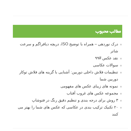
10 باید و نباید در روتوش عکس ها
درک نوردهی – همراه با توضیح ISO، دریچه
دیافراگم و سرعت شاتر
مطالب محبوب