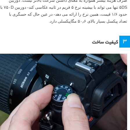
صرف هزینه بیشتر همواره به معنای داشتن سرعت بالاتر نیست. دوربین
۵DS تنها می تواند با بیشینه نرخ ۵ فریم در ثانیه عکاسی کند- دوربین ۷۵۰D با
حدود ۱/۶ قیمت، همین نرخ را ارائه می دهد- در عین حال که حسگری با
تعداد پیکسل بسیار بالای ۵۰٫۶ مگاپیکسلی دارد.
۳
کیفیت ساخت