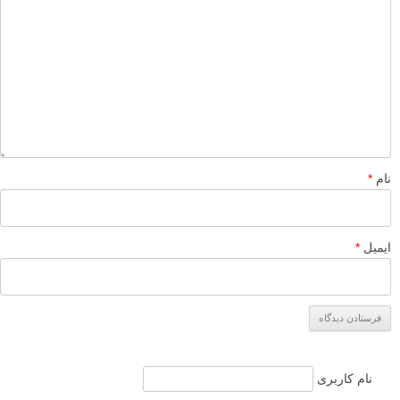
پاسخ دهید
لطفا نظرتان در مورد مطلب را در اینجا مطرح نمایید. اگر سوالی دارید، در
بخش
پرسش و پاسخ
مطرح نمایید.
پاسخ دهید
نشانی ایمیل شما منتشر نخواهد شد.
بخش‌های موردنیاز علامت‌گذاری
شده‌اند
*
دیدگاه