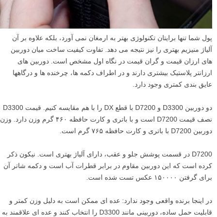
پول شما تنها برایتان تکنولوژی بهتر به ارمغان نمی آورد، بلکه علاوه بر آن
آلیاژ منیزیم بهتری را نیز نتیجه می دهد. تفاوت کیفیت ساخت میان دوربین
های ارزان قیمت و گران قیمت در نگاه اول مشخص است. دوربین های
ارزانتر پلاستیک بیشتری دارند و در اطراف دکمه ها، چرخنده ها و درگاهها
عایق بندی کمتری وجود دارد.
دو دوربین D3300 و D7200 با قطع DX را با هم مقایسه کنیم. قیمت D3300
نصف قیمت D7200 است و با باتری و کارت حافظه ۴۶۰ گرم وزن دارد. وزن
دوربین D7200 با باتری و کارت حافظه ۷۶۵ گرم است.
D7200 در قسمت پوشش جلو و عقب، دارای آلیاژ بهتری است. نیکون ذکر
کرده است که این دوربین مقاوم در برابر قطرات آب است و دکمه شاتر آن
برای گرفتن ۱۵۰۰۰۰ عکس تست شده است.
در اینجا برنده واقعی وجود ندارد: عده ای ممکن است به دلیل وزن کمتر و
قابلیت حمل ساده، دوربینی مانند D3300 را انتخاب کنند و عده ای علاقمند به