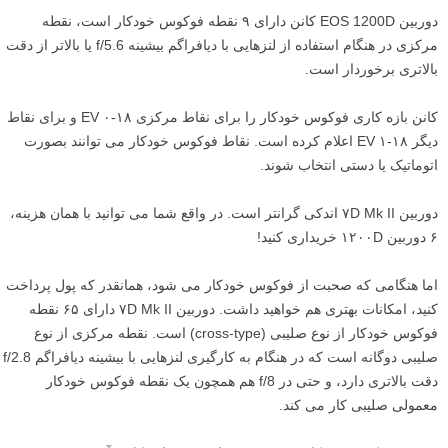
دوربین EOS 1200D کانن دارای ۹ نقطه فوکوس خودکار است، نقطه
مرکزی در هنگام استفاده از لنزهایی با دیافراگم بیشینه f/5.6 یا بالاتر از دقت
بالاتری برخوردار است.
کانن بازه کاری فوکوس خودکار را برای نقاط مرکزی ۱۸-۰ EV و برای نقاط
دیگر ۱۸-۱ EV اعلام کرده است. نقاط فوکوس خودکار می توانند بصورت
اتوماتیک یا دستی انتخاب شوند.
دوربین ۷D Mk II اندکی گرانتر است. در واقع شما می توانید با همان هزینه،
۶ دوربین ۱۲۰۰D خریداری کنید!
اما هنگامی که صحبت از فوکوس خودکار می شود، همانقدر که پول پرداخت
کنید، امکانات بهتری هم خواهید داشت. دوربین ۷D Mk II دارای ۶۵ نقطه
فوکوس خودکار از نوع صلیبی (cross-type) است. نقطه مرکزی از نوع
صلیبی دوگانه است که در هنگام به کارگیری لنزهایی با بیشینه دیافراگم f/2.8
دقت بالاتری دارد، و حتی در f/8 هم همچون یک نقطه فوکوس خودکار
معمولی صلیبی کار می کند.