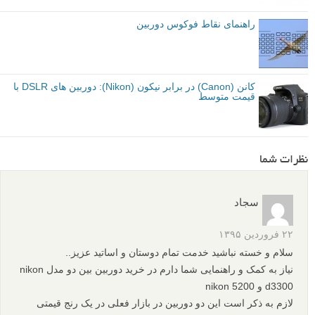
بیشتر بخوانید:
کانن (Canon ) بهتر است یا نیکون (Nikon): چه دوربین DSLR
ای باید بخرم؟
کانن (Canon) در برابر نیکون (Nikon): دوربین های DSLR
گران قیمت
مقایسه دوربین های کانن و نیکون در سطوح کامپکت، ابتدایی،
میانی، پیشرفته و فوق حرفه ای
راهنمای نقاط فوکوس دوربین
کانن (Canon) در برابر نیکون (Nikon): دوربین های DSLR با
قیمت متوسط