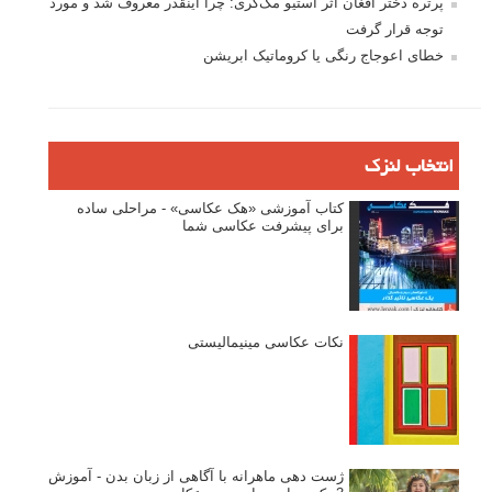
تازه ترین مطالب
دیپتیک و جاکستا‌پوزیشن در عکاسی
۶۰ نمونه عکس سبک ماکسیمالیسم
وبینار دوره جامع آموزش ترکیب بندی عکاسی (فیلم ضبط شده)
ماکسیمالیسم در عکاسی
نقطه عطف در عکاسی
اندازه و تناسب در عکاسی
مراحل نقد عکس: چطور یک عکس را نقد کنیم
استودیوم یا پونکتوم؟ هر یک در عکاسی چه مفهومی دارند
پرتره دختر افغان اثر استیو مک‌کری: چرا اینقدر معروف شد و مورد
توجه قرار گرفت
خطای اعوجاج رنگی یا کروماتیک ابریشن