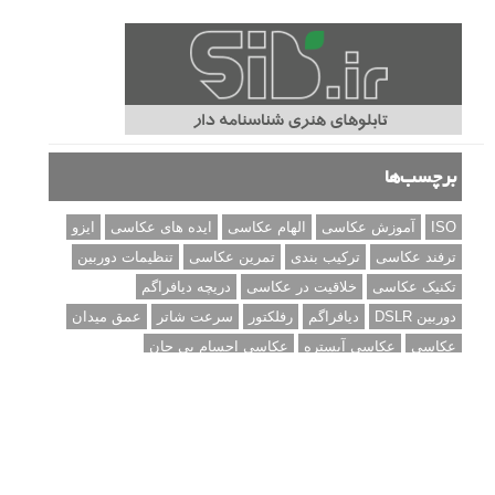
درک نوردهی – همراه با توضیح ISO، دریچه دیافراگم و سرعت
شاتر
نقد عکس #۹۹
سوالات عکاسی
تنظیمات فلاش داخلی دوربین: آشنایی با گزینه های فلاش توکار
دوربین شما
نمونه های زیبای عکس های مفهومی
مجموعه عکس های غروب آفتاب
۳ روش برای درجه بندی و تنظیم دقیق رنگ در فتوشاپ
۲۰ تکنیک ترکیب بندی در عکاسی که عکس های شما را بهتر می
کنند