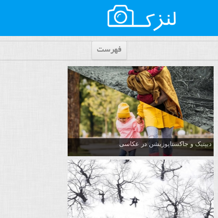
فهرست
دیپتیک و جاکستا‌پوزیشن در عکاسی