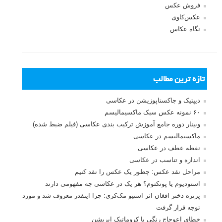
فروش عکس
عکس‌کاوی
نگاه عکاس
تازه ترین مطالب
دیپتیک و جاکستا‌پوزیشن در عکاسی
۶۰ نمونه عکس سبک ماکسیمالیسم
وبینار دوره جامع آموزش ترکیب بندی عکاسی (فیلم ضبط شده)
ماکسیمالیسم در عکاسی
نقطه عطف در عکاسی
اندازه و تناسب در عکاسی
مراحل نقد عکس: چطور یک عکس را نقد کنیم
استودیوم یا پونکتوم؟ هر یک در عکاسی چه مفهومی دارند
پرتره دختر افغان اثر استیو مک‌کری: چرا اینقدر معروف شد و مورد
توجه قرار گرفت
خطای اعوجاج رنگی یا کروماتیک ابریشن