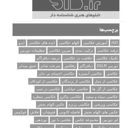
برچسب‌ها
ISO
آموزش عکاسی
الهام عکاسی
ایده های عکاسی
ایزو
ترفند عکاسی
ترکیب بندی
تمرین عکاسی
تنظیمات دوربین
تکنیک عکاسی
خلاقیت در عکاسی
دریچه دیافراگم
دوربین DSLR
دیافراگم
رفلکتور
سرعت شاتر
عمق میدان
عکاسی
عکاسی آبستره
عکاسی اجسام بی جان
عکاسی از مدل
عکاسی از پرندگان
عکاسی از کودکان
عکاسی از گل ها
عکاسی خیابانی
عکاسی در شب
عکاسی سیاه و سفید
عکاسی ماکرو
عکاسی منظره
عکاسی ورزشی
عکاسی پرتره
عکس الهام بخش
عکس های الهام بخش
فاصله کانونی
فتوشاپ
فلاش
فوکوس
لنز دوربین
مجموعه عکس
نقاشی با نور
نوردهی
نوردهی طولانی
نورپردازی
پرسپکتیو
ژست عکاسی