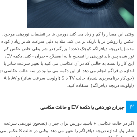
وقتی این مقدار را کم و زیاد می کنید دوربین بنا بر تنظیمات نوردهی موجود،
عکس را روشن تر یا تاریک تر می کند. مثلا به دلیل سرعت شاتر زیاد ( کوتاه
مدت) یا دریچه دیافراگم کوچک (عدد f بزرگتر) در شرایطی خاص عکس کم
نور شده پس باید نوردهی را تصحیح یا به اصطلاح «جبران» کنید. دکمه EV،
این کار را بسته به حالتی که در آن عکاسی می کنید با تغییر سرعت شاتر یا
اندازه دیافراگم انجام می دهد. از این دکمه می توانید در سه حالت عکاسی p
(خودکار برنامه‌ریزی شده)، حالت TV یا S (اولویت سرعت شاتر) و AV یا A
(اولویت دریچه دیافراگم) استفاده کنید.
۳
جبران نوردهی با دکمه EV و حالات عکاسی
اگر در حالت عکاسی P باشید دوربین برای جبران (تصحیح) نوردهی سرعت
شاتر و/یا اندازه دریچه دیافراگم را تغییر می دهد. وقتی در حالت S عکس می