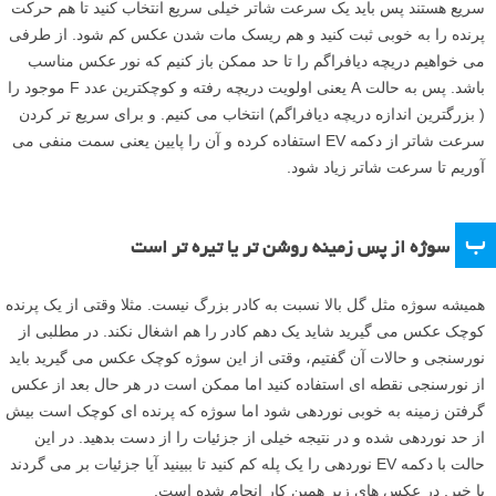
سریع هستند پس باید یک سرعت شاتر خیلی سریع انتخاب کنید تا هم حرکت
پرنده را به خوبی ثبت کنید و هم ریسک مات شدن عکس کم شود. از طرفی
می خواهیم دریچه دیافراگم را تا حد ممکن باز کنیم که نور عکس مناسب
باشد. پس به حالت A یعنی اولویت دریچه رفته و کوچکترین عدد F موجود را
( بزرگترین اندازه دریچه دیافراگم) انتخاب می کنیم. و برای سریع تر کردن
سرعت شاتر از دکمه EV استفاده کرده و آن را پایین یعنی سمت منفی می
آوریم تا سرعت شاتر زیاد شود.
ب
سوژه از پس زمینه روشن تر یا تیره تر است
همیشه سوژه مثل گل بالا نسبت به کادر بزرگ نیست. مثلا وقتی از یک پرنده
کوچک عکس می گیرید شاید یک دهم کادر را هم اشغال نکند. در مطلبی از
نورسنجی و حالات آن گفتیم، وقتی از این سوژه کوچک عکس می گیرید باید
از نورسنجی نقطه ای استفاده کنید اما ممکن است در هر حال بعد از عکس
گرفتن زمینه به خوبی نوردهی شود اما سوژه که پرنده ای کوچک است بیش
از حد نوردهی شده و در نتیجه خیلی از جزئیات را از دست بدهید. در این
حالت با دکمه EV نوردهی را یک پله کم کنید تا ببینید آیا جزئیات بر می گردند
یا خیر. در عکس های زیر همین کار انجام شده است.