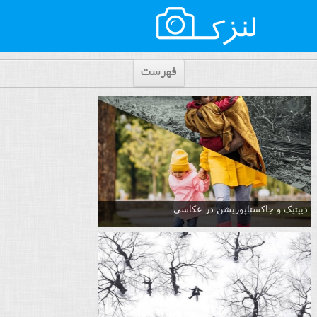
فهرست
دیپتیک و جاکستا‌پوزیشن در عکاسی