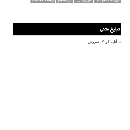
تبلیغ متنی
آتلیه کودک سروش
تازه ترین سوالات مطرح شده
مشکل فکوس در لنز ۳۵ نیکون
آموزش رایگان نقد و بررسی و گروه های عکاسی آنلاین
مشکل با کم کردن دیافراگم
Fujifilm or Olympus
انتخاب ۹۰d به جای ۸۰d یا خرید لنز؟