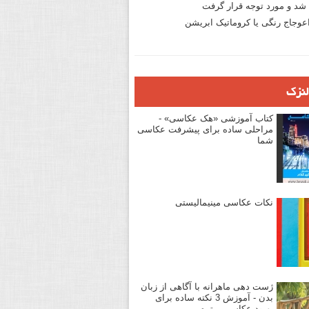
د و مورد توجه قرار گرفت
وجاج رنگی یا کروماتیک ابریشن
لنزک
کتاب آموزشی «هک عکاسی» -
مراحلی ساده برای پیشرفت عکاسی
شما
نکات عکاسی مینیمالیستی
ژست دهی ماهرانه با آگاهی از زبان
بدن - آموزش 3 نکته ساده برای
بهبود عکاسی پرتره