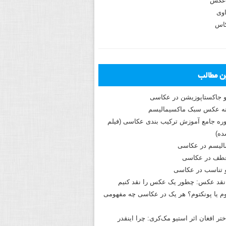
عکس
وی
کاس
ین مطالب
و جاکستا‌پوزیشن در عکاسی
دوره جامع آموزش ترکیب بندی عکاسی (فیلم
ه)
الیسم در عکاسی
طف در عکاسی
و تناسب در عکاسی
نقد عکس: چطور یک عکس را نقد کنیم
م یا پونکتوم؟ هر یک در عکاسی چه مفهومی
ختر افغان اثر استیو مک‌کری: چرا اینقدر