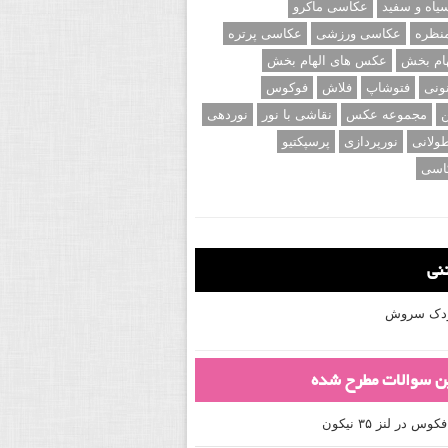
اه و سفید
عکاسی ماکرو
نظره
عکاسی ورزشی
عکاسی پرتره
ام بخش
عکس های الهام بخش
ونی
فتوشاپ
فلاش
فوکوس
ن
مجموعه عکس
نقاشی با نور
نوردهی
ولانی
نورپردازی
پرسپکتیو
اسی
تنی
کودک سروش
ین سوالات مطرح شده
 در لنز ۳۵ نیکون