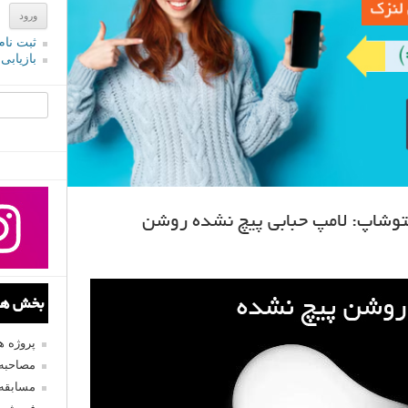
ثبت نام
بازیابی
جستجو یرا
توشاپ: لامپ حبابی پیچ نشده روشن
بخش های
پروژه 
مصاحبه 
مسابقه