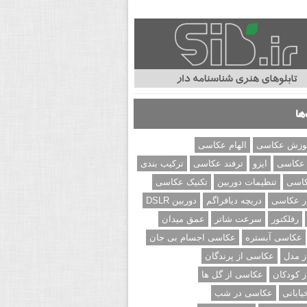
ها
وزش عکاسی
الهام عکاسی
 عکاسی
ایزو
ترفند عکاسی
ترکیب بندی
کاسی
تنظیمات دوربین
تکنیک عکاسی
ر عکاسی
دریچه دیافراگم
دوربین DSLR
رفلکتور
سرعت شاتر
عمق میدان
عکاسی آبستره
عکاسی اجسام بی جان
 مدل
عکاسی از پرندگان
 کودکان
عکاسی از گل ها
ابانی
عکاسی در شب