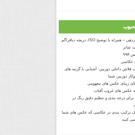
حبوب
درک نوردهی – همراه با توضیح ISO، دریچه دیافراگم
 شاتر
 #۹۹
 عکاسی
 فلاش داخلی دوربین: آشنایی با گزینه های
کار دوربین شما
های زیبای عکس های مفهومی
 عکس های غروب آفتاب
برای درجه بندی و تنظیم دقیق رنگ در
نیک ترکیب بندی در عکاسی که عکس های شما
می کنند