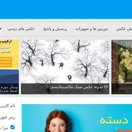
یش عکس
دوربین ها و تجهیزات
پرسش و پاسخ
عکس های دیدنی
60 نمونه عکس سبک ماکسیمالیسم
وبینار دور
ضبط شده)
نام کاربر
رمز عبور
مرا ب