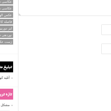
عکاسی سی
عکاسی م
عکس اله
فاصله کان
لنز دوربی
نوردهی ط
ژست عک
تبلیغ م
آتلیه 
تازه تر
مشکل فکوس