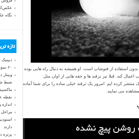
فروش 
عکس‌کا
نگاه ع
تازه تر
دیپتیک 
۶۰ نمونه عکس سبک ماکسیمالیسم
های عکاسی بدون استفاده از فتوشاپ است. او همیشه به دنبال راه هایی بوده
وبینار 
اعمال کند. قبلا نیز ترفند ها و حقه هایی از اوان مثل:
ضبط شد
ک منتشر کرده ایم. امروز یک ترفند خیلی ساده را برای شما آماده
ماکسیم
مشاهده می نمایید.
نقطه ع
اندازه 
مراحل 
استودیو
دارند
پرتره د