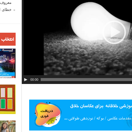
معروف ش
خطای اع
انتخاب 
00:00