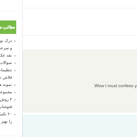
مطالب م
و سرعت
نقد عکس
سوالات
تنظیمات
فلاش تو
نمونه 
Wow I must confess y
مجموعه
۳ روش 
فتوشاپ
۲۰ تک
را بهتر 