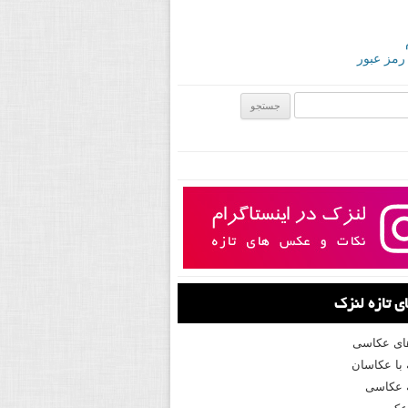
 رمز عبور
ی:
 تازه لنزک
های عکاسی
با عکاسان
 عکاسی