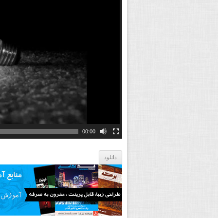
ی
ش
گ
ر
و
ی
د
ی
و
00:00
دانلود