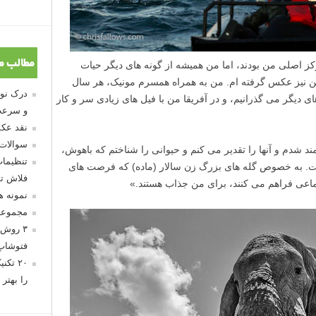
مطالب م
ز اصلی من بودند، اما من همیشه از گونه های دیگر حیات
ن نیز عکس گرفته ام. من به همراه همسرم مونیک، هر سال
 دیگر می گذرانیم، و در آفریقا من با فیل های زیادی سر و کار
و سرعت
نقد عکس
سوالات
مند شدم و آنها را تقدیر می کنم و حیوانی را شناختم که باهوش،
تنظیمات
ست. به خصوص گله های بزرگ زن سالار (ماده) که فرصت های
فلاش تو
تماعی فراهم می کنند، برای من جذاب هستند.»
نمونه 
مجموعه
۳ روش 
فتوشاپ
۲۰ تک
را بهتر 