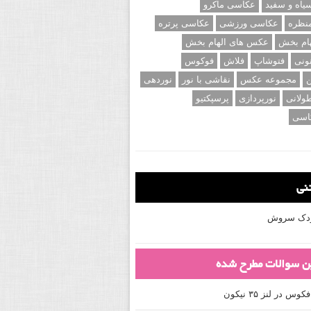
اه و سفید
عکاسی ماکرو
نظره
عکاسی ورزشی
عکاسی پرتره
ام بخش
عکس های الهام بخش
ونی
فتوشاپ
فلاش
فوکوس
ن
مجموعه عکس
نقاشی با نور
نوردهی
ولانی
نورپردازی
پرسپکتیو
اسی
تنی
کودک سروش
ین سوالات مطرح شده
 در لنز ۳۵ نیکون