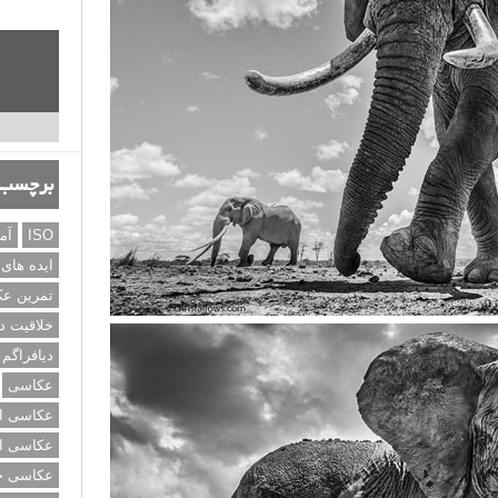
برچسب‌
ISO
آم
ایده های
تمرین ع
خلاقیت د
دیافراگم
عکاسی
عکاسی از
عکاسی از
عکاسی خی