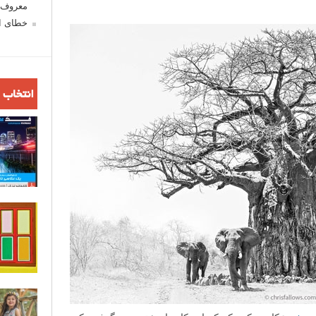
معروف ش
خطای اع
انتخاب 