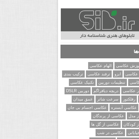
ها
وزش عکاسی
الهام عکاسی
 عکاسی
ایزو
ترفند عکاسی
ترکیب بندی
کاسی
تنظیمات دوربین
تکنیک عکاسی
ر عکاسی
دریچه دیافراگم
دوربین DSLR
رفلکتور
سرعت شاتر
عمق میدان
عکاسی آبستره
عکاسی اجسام بی جان
 مدل
عکاسی از پرندگان
 کودکان
عکاسی از گل ها
ابانی
عکاسی در شب