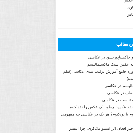
عکس
وی
کاس
ین مطالب
و جاکستا‌پوزیشن در عکاسی
دوره جامع آموزش ترکیب بندی عکاسی (فیلم
ه)
الیسم در عکاسی
طف در عکاسی
و تناسب در عکاسی
نقد عکس: چطور یک عکس را نقد کنیم
م یا پونکتوم؟ هر یک در عکاسی چه مفهومی
ختر افغان اثر استیو مک‌کری: چرا اینقدر