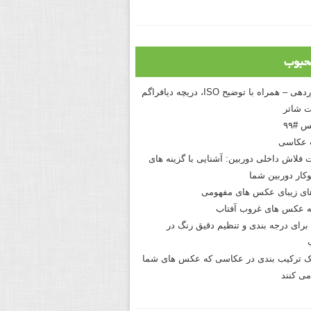
حبوب
درک نوردهی – همراه با توضیح ISO، دریچه دیافراگم
 شاتر
 #۹۹
 عکاسی
 فلاش داخلی دوربین: آشنایی با گزینه های
کار دوربین شما
های زیبای عکس های مفهومی
 عکس های غروب آفتاب
برای درجه بندی و تنظیم دقیق رنگ در
نیک ترکیب بندی در عکاسی که عکس های شما
می کنند