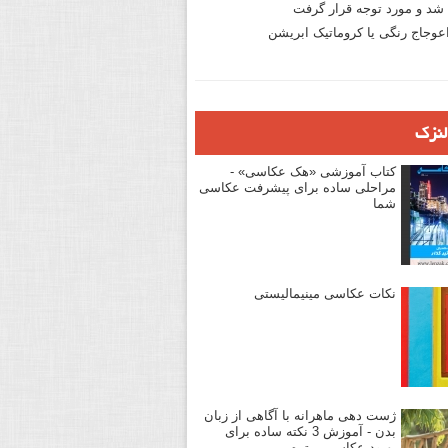
د و مورد توجه قرار گرفت
وجاج رنگی یا کروماتیک ابریشن
لنزک
کتاب آموزشی «هک عکاسی» -
مراحلی ساده برای پیشرفت عکاسی
شما
نکات عکاسی مینیمالیستی
ژست دهی ماهرانه با آگاهی از زبان
بدن - آموزش 3 نکته ساده برای
بهبود عکاسی پرتره