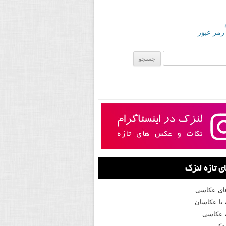
 رمز عبور
ی:
 تازه لنزک
های عکاسی
با عکاسان
 عکاسی