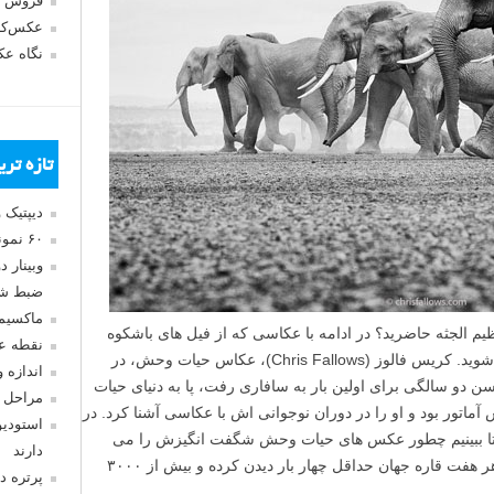
فروش 
عکس‌کا
نگاه ع
تازه تر
دیپتیک 
۶۰ نمونه عکس سبک ماکسیمالیسم
وبینار 
ضبط شد
ماکسیم
یم الجثه حاضرید؟ در ادامه با عکاسی که از فیل های باشکوه
نقطه ع
آفریقا عکس های فاین آرت می گیرد همراه شوید. کریس فالوز (Chris Fallows)، عکاس حیات وحش، در
اندازه 
ن دو سالگی برای اولین بار به سافاری رفت، پا به دنیای حیات
مراحل 
ر بود و او را در دوران نوجوانی اش با عکاسی آشنا کرد. در
استودیو
تا ببینیم چطور عکس های حیات وحش شگفت انگیزش را می
دارند
گیرد. داستان عکاسی خواندنی مردی که از هر هفت قاره جهان حداقل چهار بار دیدن کرده و بیش از ۳۰۰۰
پرتره د