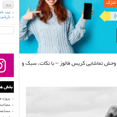
ثبت نام
بازیابی
جستجو یرا
ش تماشایی کریس فالوز – با نکات، سبک و
بخش های
پروژه 
مصاحبه 
مسابقه