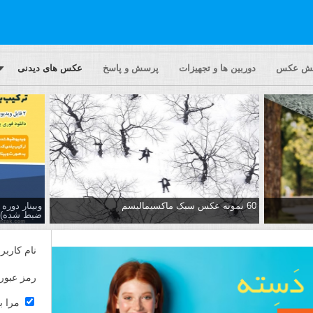
یش عکس
دوربین ها و تجهیزات
پرسش و پاسخ
عکس های دیدنی
60 نمونه عکس سبک ماکسیمالیسم
وبینار دور
ضبط شده)
نام کاربر
رمز عبور
مرا ب