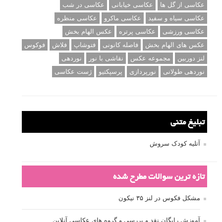
برچسب‌ها
ISO
آموزش عکاسی
الهام عکاسی
ایده های عکاسی
ایزو
ترفند عکاسی
ترکیب بندی
تمرین عکاسی
تنظیمات دوربین
تکنیک عکاسی
خلاقیت در عکاسی
دریچه دیافراگم
دوربین DSLR
دیافراگم
رفلکتور
سرعت شاتر
عمق میدان
عکاسی
عکاسی آبستره
عکاسی اجسام بی جان
عکاسی از مدل
عکاسی از پرندگان
عکاسی از کودکان
عکاسی از گل ها
عکاسی خیابانی
عکاسی در شب
عکاسی سیاه و سفید
عکاسی ماکرو
عکاسی منظره
عکاسی ورزشی
عکاسی پرتره
عکس الهام بخش
عکس های الهام بخش
فاصله کانونی
فتوشاپ
فلاش
فوکوس
لنز دوربین
مجموعه عکس
نقاشی با نور
نوردهی
نوردهی طولانی
نورپردازی
پرسپکتیو
ژست عکاسی