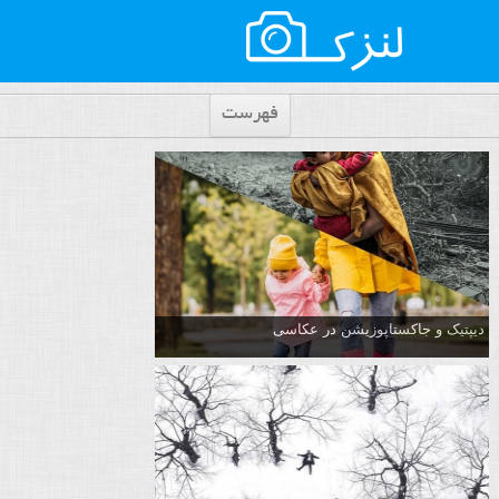
فهرست
دیپتیک و جاکستا‌پوزیشن در عکاسی