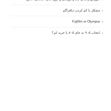
تبلیغ متنی
آتلیه کودک سروش
تازه ترین سوالات مطرح شده
مشکل فکوس در لنز ۳۵ نیکون
آموزش رایگان نقد و بررسی و گروه های عکاسی آنلاین
مشکل با کم کردن دیافراگم
Fujifilm or Olympus
انتخاب ۹۰d به جای ۸۰d یا خرید لنز؟