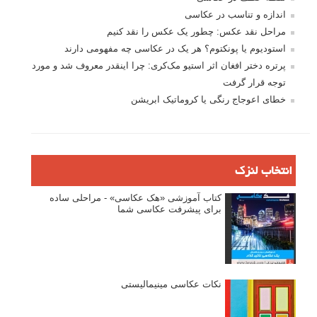
عکس‌کاوی
نگاه عکاس
تازه ترین مطالب
دیپتیک و جاکستا‌پوزیشن در عکاسی
۶۰ نمونه عکس سبک ماکسیمالیسم
وبینار دوره جامع آموزش ترکیب بندی عکاسی (فیلم ضبط شده)
ماکسیمالیسم در عکاسی
نقطه عطف در عکاسی
اندازه و تناسب در عکاسی
مراحل نقد عکس: چطور یک عکس را نقد کنیم
استودیوم یا پونکتوم؟ هر یک در عکاسی چه مفهومی دارند
پرتره دختر افغان اثر استیو مک‌کری: چرا اینقدر معروف شد و مورد
توجه قرار گرفت
خطای اعوجاج رنگی یا کروماتیک ابریشن