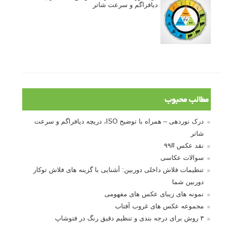
آموزش انتخاب رنگ در عکاسی از کودکان
10 باید و نباید در روتوش عکس ها
درک نوردهی – همراه با توضیح ISO، دریچه
دیافراگم و سرعت شاتر