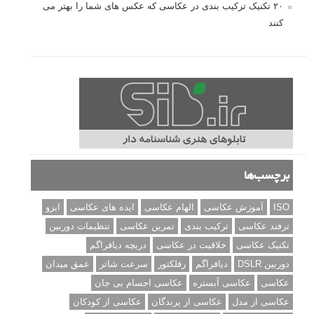
مطالب محبوب
درک نوردهی – همراه با توضیح ISO، دریچه دیافراگم و سرعت
شاتر
نقد عکس #۹۹
سوالات عکاسی
تنظیمات فلاش داخلی دوربین: آشنایی با گزینه های فلاش توکار
دوربین شما
نمونه های زیبای عکس های مفهومی
مجموعه عکس های غروب آفتاب
۳ روش برای درجه بندی و تنظیم دقیق رنگ در فتوشاپ
۲۰ تکنیک ترکیب بندی در عکاسی که عکس های شما را بهتر می
کنند