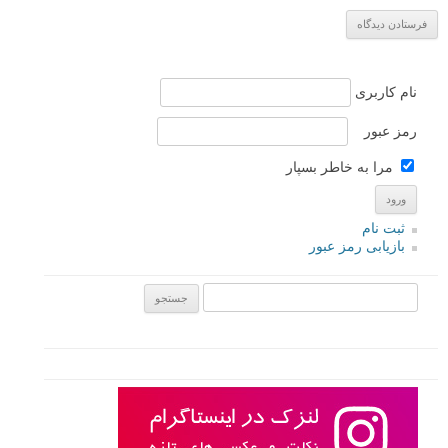
نام کاربری
رمز عبور
مرا به خاطر بسپار
ثبت نام
بازیابی رمز عبور
جستجو یرای: