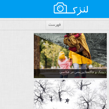
فهرست
دیپتیک و جاکستا‌پوزیشن در عکاسی