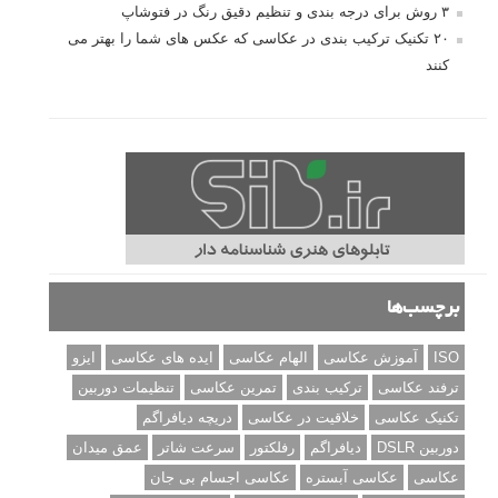
۳ روش برای درجه بندی و تنظیم دقیق رنگ در فتوشاپ
۲۰ تکنیک ترکیب بندی در عکاسی که عکس های شما را بهتر می
کنند
برچسب‌ها
ISO
آموزش عکاسی
الهام عکاسی
ایده های عکاسی
ایزو
ترفند عکاسی
ترکیب بندی
تمرین عکاسی
تنظیمات دوربین
تکنیک عکاسی
خلاقیت در عکاسی
دریچه دیافراگم
دوربین DSLR
دیافراگم
رفلکتور
سرعت شاتر
عمق میدان
عکاسی
عکاسی آبستره
عکاسی اجسام بی جان