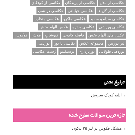
عکاسی از مدل
عکاسی از پرندگان
عکاسی از کودکان
عکاسی از گل ها
عکاسی خیابانی
عکاسی در شب
عکاسی سیاه و سفید
عکاسی ماکرو
عکاسی منظره
عکاسی ورزشی
عکاسی پرتره
عکس الهام بخش
عکس های الهام بخش
فاصله کانونی
فتوشاپ
فلاش
فوکوس
لنز دوربین
مجموعه عکس
نقاشی با نور
نوردهی
نوردهی طولانی
نورپردازی
پرسپکتیو
ژست عکاسی
تبلیغ متنی
آتلیه کودک سروش
تازه ترین سوالات مطرح شده
مشکل فکوس در لنز ۳۵ نیکون