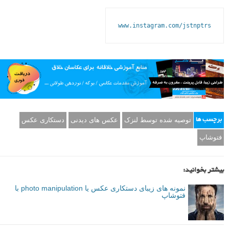
www.instagram.com/jstnptrs
توصیه شده توسط لنزک
عکس های دیدنی
دستکاری عکس
برچسب ها
فتوشاپ
بیشتر بخوانید:
نمونه های زیبای دستکاری عکس یا photo manipulation با
فتوشاپ