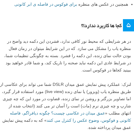
همچنین در عکس های منظره
برای فوکوس در فاصله ی ابر کانونی
۵
کجا ها کاربرد ندارد!؟
در هر شرایطی که محیط نور کافی ندارد، فشردن این دکمه دید واضح در
منظره یاب را مشکل می سازد. که در این شرایط میتوان در زمان فعال
بودن حالت نمای زنده، این دکمه را فشرد. بسته به چگونگی تنظیمات شما،
در شرایط عادی این دکمه نباید صحنه را تاریک کند، و شما قادر خواهید بود
ببینید کجاها در فوکوس است.
لنزک: عملکرد پیش نمایش عمق میدان DSLR شما می تواند برای عکاسی از
طریق منظره یاب (ویزور) یا نمای زنده (live view) مورد استفاده قرار گیرد،
اما تصاویر بزرگتر و روشن تر نمای زنده، قضاوت در مورد این که چه چیزی
شارپ و چه چیزی نرم (مات) است را آسان تر می کنند (انتخاب شده از
انتهای مطلب «
عمق میدان در عکاسی چیست؟ چگونه دیافراگم، فاصله
کانونی و فوکوس، وضوح عکس را کنترل می کنند
» که به دکمه پیش نمایش
عمق میدان پرداخته شده.