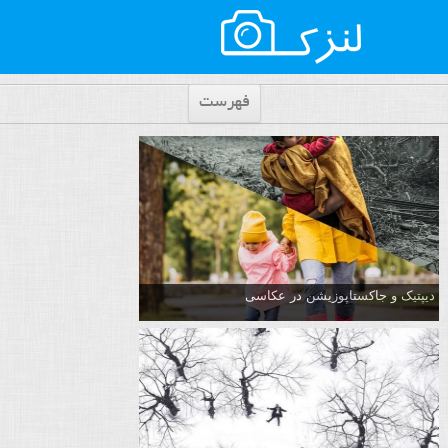
فهرست
دیپتیک و جاکستا‌پوزیشن در عکاسی