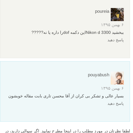
poureia
۶ بهمن ۱۳۹۵
ببخشید Nikon d 3300این دکمه dofرا داره یا نه?????
پاسخ دهید
pouyabush
۶ بهمن ۱۳۹۵
بسیار عالی و تشکر بی کران از آقا محسن تاری بابت مقاله خوبشون
پاسخ دهید
لطفا نظرتان در مورد مطلب را در اینجا مطرح نمایید. اگر سوالی دارید، در