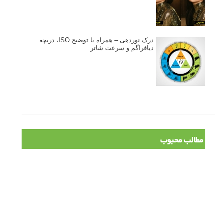
درک نوردهی – همراه با توضیح ISO، دریچه
دیافراگم و سرعت شاتر
مطالب محبوب
درک نوردهی – همراه با توضیح ISO، دریچه دیافراگم و سرعت
شاتر
نقد عکس #۹۹
سوالات عکاسی
تنظیمات فلاش داخلی دوربین: آشنایی با گزینه های فلاش توکار