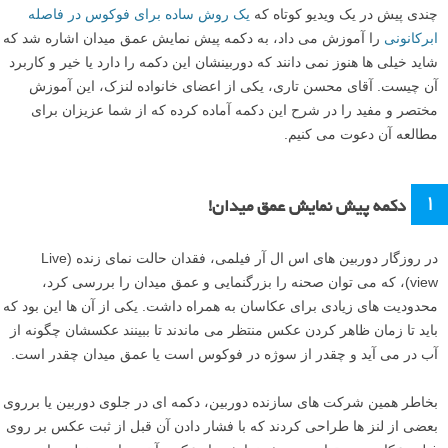
چندی پیش در یک ویدیو کوتاه که
یک روش ساده برای فوکوس در فاصله
ابرکانونی
را آموزش می داد، به دکمه پیش نمایش عمق میدان اشاره شد که
شاید خیلی ها هنوز نمی دانند که دوربینشان این دکمه را دارد یا خیر و کاربرد
آن چیست. آقای محسن تاری، یکی از اعضای خانواده لنزک، این آموزش
مختصر و مفید را در شرح این دکمه آماده کرده که از شما عزیزان برای
مطالعه آن دعوت می کنیم.
۱
دکمه پیش نمایش عمق میدان!
در روزگار دوربین های اس ال آر فیلمی، فقدان حالت نمای زنده (Live
view)، که می توان صحنه را بزرگنمایی و عمق میدان را بررسی کرد،
محدودیت های زیادی برای عکاسان به همراه داشت. یکی از آن ها این بود که
باید تا زمان ظاهر کردن عکس منتظر می ماندند تا ببینند عکسشان چگونه از
آب در می آید و چقدر از سوژه در فوکوس است یا عمق میدان چقدر است.
بخاطر همین شرکت های سازنده دوربین، دکمه ای در جلوی دوربین یا برروی
بعضی از لنز ها طراحی کردند که با فشار دادن آن قبل از ثبت عکس بر روی