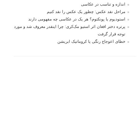
اندازه و تناسب در عکاسی
مراحل نقد عکس: چطور یک عکس را نقد کنیم
استودیوم یا پونکتوم؟ هر یک در عکاسی چه مفهومی دارند
پرتره دختر افغان اثر استیو مک‌کری: چرا اینقدر معروف شد و مورد
توجه قرار گرفت
خطای اعوجاج رنگی یا کروماتیک ابریشن
انتخاب لنزک
کتاب آموزشی «هک عکاسی» - مراحلی ساده
برای پیشرفت عکاسی شما
نکات عکاسی مینیمالیستی