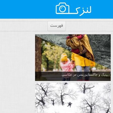
فهرست
دیپتیک و جاکستا‌پوزیشن در عکاسی