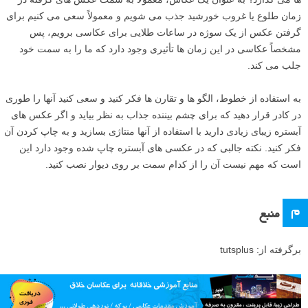
عکس گرفته شده توسط Marie Gardiner
با در نظر گرفتن رنگ های مختلف و بافت آنها، عکس به طور کلی بسیار زیبا
به نظر می رسد. به نظر من با قرار دادن کادری دور عکس می توانید به
چشم بیننده کمک کنید تا انتهای عکس را تشخیص دهد. ترکیب ها و کادر های
مختلفی را امتحان کنید تا به نتیجه ای دلنشین دست پیدا کنید. خیلی جالب می
شود اگر به اطراف محل زندگی خود بروید و چنین عکس هایی گرفته و چاپ
کنید. با این کار شما کاری تشکیل شده از چند عکس خاص و شخصی خواهید
داشت که فقط خود شما می دانید هر عکس در کجا گرفته شده است.
ج
جمع بندی
رنگ ها قدرت جلب کردن توجه بیننده عکس های شما را دارند و می توانند
حسی که شما می خواهید را به بیننده منتقل کنند. از دانش خود نسبت به
چرخه رنگ ها استفاده کنید و از طریق آن نسبت به انتخاب مکان قرار گفتن
رنگ های مختلف در داخل کادر بهره ببرید. آیا زمان روز تأثیری بر روی عکس
ها می گذارد؟ به عنوان یک عکاس، معمولاً به سمت عکس های گرفته در
زمان طلوع یا غروب خورشید جذب می شویم و معمولاً سعی می کنیم برای