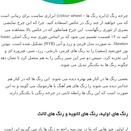
چرخه رنگ (دایره رنگ ها – colour wheel) ابزاری مناسب برای زمانی است
که می خواهید از چند رنگ در عکس استفاده کنید، چرا که این چرخ نمایشی
بصری از تئوری رنگهاست. این چرخ همانطور که در عکس بالا مشاهده می
کنید به ۱۲ قسمت تقسیم می شود که بر اساس تئوری سه رنگ اصلی Isaac
Newton، به صورت مدل قرمز و زرد و آبی (RYB) تشکیل شده است. نیوتن
نور خورشید (سفید) را به رنگ های قرمز، نارنجی، زرد، سبز، فیروزه ای و
آبی تجزیه کرد، سپس دو سر این سیر رنگی را به هم متصل کرد تا نشان دهد
چگونه رنگ ها به یکدیگر تبدیل می شوند.
بعضی رنگ ها در کنار هم بهتره دیده می شوند. این رنگ ها که در کنار هم
جذابتر دیده می شوند را رنگ های هم آهنگ یا هارمونیک می گویند و به این
صورت است که این رنگ ها رابطه ثابتی در چرخه رنگی با یکدیگر دارند.
رنگ های اولیه، رنگ های ثانویه و رنگ های ثالث
از اولین چیز هایی که ما در مدرسه راجع به رنگ ها یاد می گیریم این است