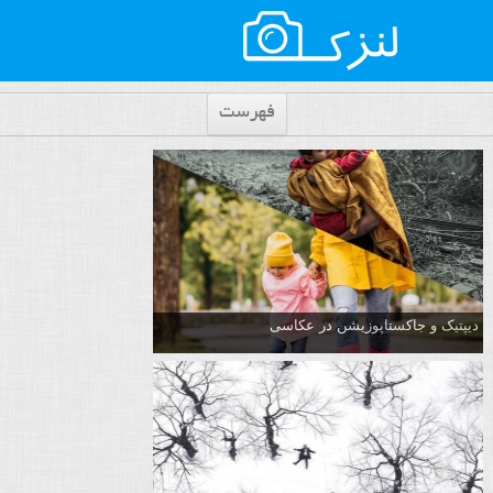
فهرست
دیپتیک و جاکستا‌پوزیشن در عکاسی