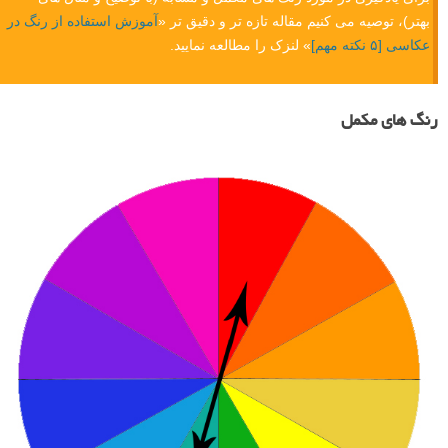
بهتر)، توصیه می کنیم مقاله تازه تر و دقیق تر «
آموزش استفاده از رنگ در
عکاسی [۵ نکته مهم]
» لنزک را مطالعه نمایید.
رنگ های مکمل