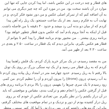
بالا ببینم توقف کنم. البته وقتی به آنجا رسیدم همه چیز باید با مهارت انجام
میشد، چون من مجبور بودم جایی برای پارک کردن پیدا کنم تا بتوانم دِرون
(drone) را به پرواز درآورم، اما در نهایت یک جای پارک حدود هشتصد متر
دورتر از آنجا پیدا کردم. وقتی داشتم دِرون را به پرواز درمی آوردم، می
خواستم کامیون را بر روی معدن سنگ ثبت کنم در حالیکه هیچ ماشینی در
جاده نباشد. هدف من نشان دادن تفاوت زمین در چنین شعاع کمی بود. ما در
این عکس طبیعت، حمل و نقل، و یک منطقه استخراج/ساخت و ساز داریم.
من در مورد اینکه چگونه می توانم همه اینها را نشان دهم و همه چیز را ساده
نگه دارم فکر کردم، بنابراین تصمیم گرفتم با روشی که انجام دادم از آن
عکس بگیرم و عکس های متعددی مثل این گرفتم تا اینکه بالاخره عکسی
گرفتم که می دانستم خوب از کار در می آید. من همیشه به کنتراست یا تضاد
بین بخش های مختلف طبیعت و دیدن چگونگی مداخله انسان با آن علاقه مند
بوده ام، که یکی از دلایل اصلی است که من این عکس را دوست دارم.
۳
از ایده تا عکس: عکاسی هوایی با دِرون – قطار و من بر روی
ریل ها