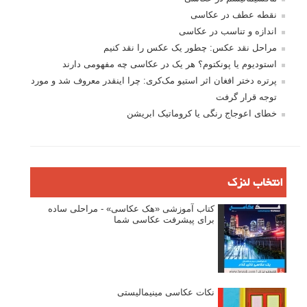
نام کاربری
رمز عبور
مرا به خاطر بسپار
ثبت نام
بازیابی رمز عبور
جستجو یرای: