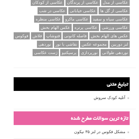
دیافراگم و سرعت شاتر
مطالب محبوب
درک نوردهی – همراه با توضیح ISO، دریچه دیافراگم و سرعت
شاتر
نقد عکس #۹۹
سوالات عکاسی
تنظیمات فلاش داخلی دوربین: آشنایی با گزینه های فلاش توکار
دوربین شما
نمونه های زیبای عکس های مفهومی
مجموعه عکس های غروب آفتاب
۳ روش برای درجه بندی و تنظیم دقیق رنگ در فتوشاپ