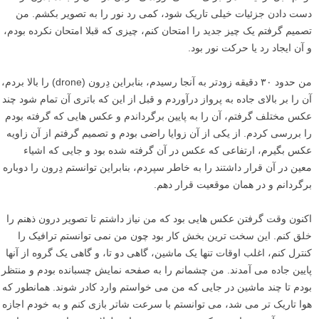
۱
از ایده تا عکس: عکاسی هوایی با دِرون – جاده مارپیچ و رد
نور ماشین ها
بعد از این که پست یکی از دوستانم را در اینستاگرام دیدم، که یک عکس از
خودش در کالیفرنیا کنار یک جاده پیچ و خم دار بود، ایده این عکس به ذهنم
رسید. یادم آمد که من کنار یک جاده با یک پیچ تند زندگی می کنم، این یکی از
آزار دهنده ترین جاده هایی است که می شود در آن رانندگی کرد، اما احتمالا
عکس بسیار زیبایی می توان از آن گرفت. من کمی در این مورد فکر کردم و
فهمیدم که می توانم این عکس را در طول روز بگیرم و ماشین ها در جای
خود متوقف شده باشند یا جاده خالی باشد (هر دو گزینه خوب هستند)، یا می
توانم قبل از اینکه هوا برای ناکافی نوردهی کردن درختان و جاده بدون از
دست دادن جزئیات خیلی تاریک شود، کمی رد نور را به تصویر بکشم. من
تصمیم گرفتم یک چیز جدید را امتحان کنم، چیزی که قبلا امتحان نکرده بودم،
و آن ایجاد رد یا حرکت نور بود.
من حدود ۳۰ دقیقه زودتر به آنجا رسیدم، بنابراین دِرون (drone) را بالا بردم،
آن را بر بالای جاده به پرواز درآوردم و قبل از این که باتری آن تمام شود چند
عکس مختلف گرفتم، آن را به پایین برگرداندم و عکس هایی که گرفته بودم