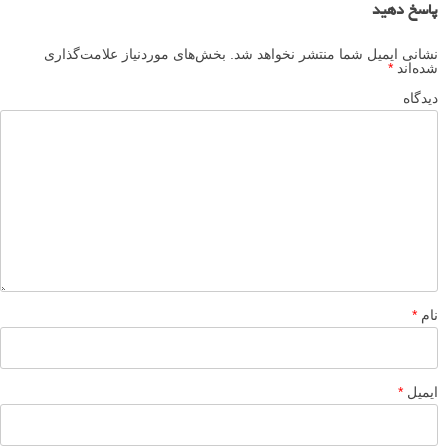
م
منبع
برگرفته از: fstoppers
عکس‌کاوی
نگاه عکاس
ایده عکاسی
عکاسی با دِرون
برچسب ها
عکاسی هوایی
بیشتر بخوانید:
عکاسی هوایی با دِرون: معرفی شبکه اجتماعی اشتراک عکس
درونستاگرام
مجموعه عکس های هوایی