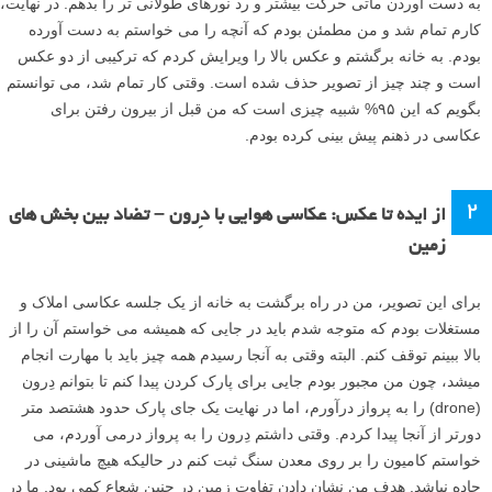
را بررسی کردم. از یکی از آن زوایا راضی بودم و تصمیم گرفتم از آن زاویه
عکس بگیرم، ارتفاعی که عکس در آن گرفته شده بود و جایی که اشیاء
معین در آن قرار داشتند را به خاطر سپردم، بنابراین توانستم دِرون را دوباره
برگردانم و در همان موقعیت قرار دهم.
اکنون وقت گرفتن عکس هایی بود که من نیاز داشتم تا تصویر درون ذهنم را
خلق کنم. این سخت ترین بخش کار بود چون من نمی توانستم ترافیک را
کنترل کنم، اغلب اوقات تنها یک ماشین، گاهی دو تا، و گاهی یک گروه از آنها
پایین جاده می آمدند. من چشمانم را به صفحه نمایش چسبانده بودم و منتظر
بودم تا چند ماشین در جایی که من می خواستم وارد کادر شوند. همانطور که
هوا تاریک تر می شد، می توانستم با سرعت شاتر بازی کنم و به خودم اجازه
به دست آوردن ماتی حرکت بیشتر و رد نورهای طولانی تر را بدهم. در نهایت،
کارم تمام شد و من مطمئن بودم که آنچه را می خواستم به دست آورده
بودم. به خانه برگشتم و عکس بالا را ویرایش کردم که ترکیبی از دو عکس
است و چند چیز از تصویر حذف شده است. وقتی کار تمام شد، می توانستم
بگویم که این ۹۵% شبیه چیزی است که من قبل از بیرون رفتن برای
عکاسی در ذهنم پیش بینی کرده بودم.