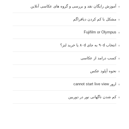
۲۰ تکنیک ترکیب بندی در عکاسی که عکس های شما را بهتر می
کنند
برچسب‌ها
ISO
آموزش عکاسی
الهام عکاسی
ایده های عکاسی
ایزو
ترفند عکاسی
ترکیب بندی
تمرین عکاسی
تنظیمات دوربین
تکنیک عکاسی
خلاقیت در عکاسی
دریچه دیافراگم
دوربین DSLR
دیافراگم
رفلکتور
سرعت شاتر
عمق میدان
عکاسی
عکاسی آبستره
عکاسی اجسام بی جان
عکاسی از مدل
عکاسی از پرندگان
عکاسی از کودکان