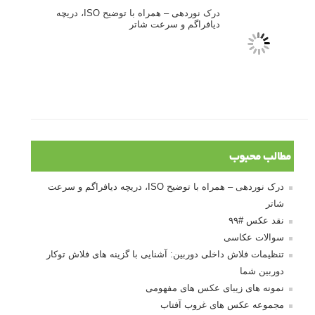
اندازه و تناسب در عکاسی
مراحل نقد عکس: چطور یک عکس را نقد کنیم
استودیوم یا پونکتوم؟ هر یک در عکاسی چه مفهومی دارند
پرتره دختر افغان اثر استیو مک‌کری: چرا اینقدر معروف شد و مورد
توجه قرار گرفت
خطای اعوجاج رنگی یا کروماتیک ابریشن
انتخاب لنزک
کتاب آموزشی «هک عکاسی» - مراحلی ساده
برای پیشرفت عکاسی شما
نکات عکاسی مینیمالیستی