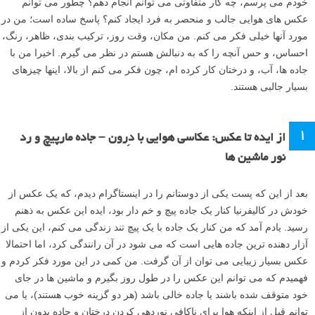
وقتی من برای عکاسی بیرون می روم، چه عکاسی هوایی و چه شاخه های
دیگر عکاسی، همیشه می توانم تصویر را در ذهنم ببینم قبل از این که آن را
ثبت کنم. وقتی عکس می گیرم بیشترین تلاشم را برای رسیدن به همان
عکس بر روی دوربین می کنم، و می دانم که این عکس برای من معنا خواهد
داشت. گاهی اوقات من ۳۰ دقیقه صرف عکاسی، یا گاهی اوقات چندین
ساعت را صرف انتظار برای یک لحظه مناسب یا نور مناسب می کنم تا
عکسی را که می خواهم بگیرم. در این مطلب لنزک من برخی از عکس های
هوایی ام که با دِرون گرفته ام و روند ایجاد آنها، از فکر و ایده تا عکاسی و
ویرایش، را توضیح می دهم.
همانطور که من بیشتر و بیشتر در عکاسی هوایی پیش می روم، همیشه از
خودم می پرسم، چه کار متفاوتی می توانم انجام دهم؟ چطور می توانم
عکس های هوایی جالب و منحصر به فرد ایجاد کنم؟ پاسخ ساده است؛ من در
مورد آنها خیلی فکر می کنم. من مکان، وقت روز، ترکیب بندی، ظاهر، رنگ،
احساس، و حس آنچه را که به دنبالش هستم در نظر می گیرم. اخیرا من با
جاده ها، آب، و درختان کار کرده ام، چون فکر می کنم از بالا، اینها چیزهای
بسیار جالبی هستند.