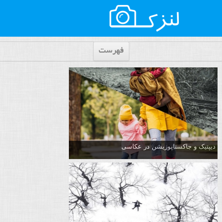
فهرست
دیپتیک و جاکستا‌پوزیشن در عکاسی