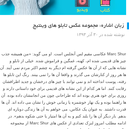
زبان اشاره: مجموعه عکس تابلو های وینتیج
نوشته شده در ۳۰ آذر ۱۳۹۳
Marc Shur عکاسی مقیم لس آنجلس است. او می گوید: «من همیشه جذب
چیز های قدیمی شده ام، کهنه، غمگین و فراموش شده. خیلی از تابلو و
نشانه هایی که از آن ها عکس گرفته ام دیگر به چشم اکثر مردم نمی آیند. آن
ها هر روز از کنارشان می گذرند و واقعا آن ها را نمی بینند. رنگ این تابلو ها
رفته، پوست انداخته اند و نمی توانند با چیز های درخشان و جدید اطرافشان
رقابت کنند. اما هر کدام از این نشانه های قدیمی برای خود داستانی دارند و
روزی برای خود هنری بوده اند که طراحانی چون من انجامشان داده بوده. آن
ها راهنما بوده و یک نهار خوشمزه یا زمانی خوش را نشان می داده اند. آن ها
قدرت داشتند. به عنوان یک عکاس، می خواهم به آن ها زندگی دوباره ای
بدهم. بار دیگر آن ها را بلند کنم و به آن ها امتیاز یا حتی شکوه بدهم». در
ادامه مطلب امروز لنزک تعدادی از عکس های Marc Shur از مجموعه