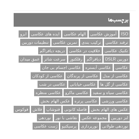
برچسب‌ها
ISO
آموزش عکاسی
الهام عکاسی
ایده های عکاسی
ایزو
ترفند عکاسی
ترکیب بندی
تمرین عکاسی
تنظیمات دوربین
تکنیک عکاسی
خلاقیت در عکاسی
دریچه دیافراگم
دوربین DSLR
دیافراگم
رفلکتور
سرعت شاتر
عمق میدان
عکاسی
عکاسی آبستره
عکاسی اجسام بی جان
عکاسی از مدل
عکاسی از پرندگان
عکاسی از کودکان
عکاسی از گل ها
عکاسی خیابانی
عکاسی در شب
عکاسی سیاه و سفید
عکاسی ماکرو
عکاسی منظره
عکاسی ورزشی
عکاسی پرتره
عکس الهام بخش
عکس های الهام بخش
فاصله کانونی
فتوشاپ
فلاش
فوکوس
لنز دوربین
مجموعه عکس
نقاشی با نور
نوردهی
نوردهی طولانی
نورپردازی
پرسپکتیو
ژست عکاسی