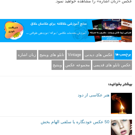
عکس «زبان اشاره» را مشاهده خواهید نمود.
عکس های دیدنی
Vintage
تابلو های وینتیج
زبان اشاره
برچسب ها
عکس تابلو های قدیمی
مجموعه عکس
وینتیج
بیشتر بخوانید:
هنر عکاسی از دود
50 عکس خودنگاره یا سلفی الهام بخش