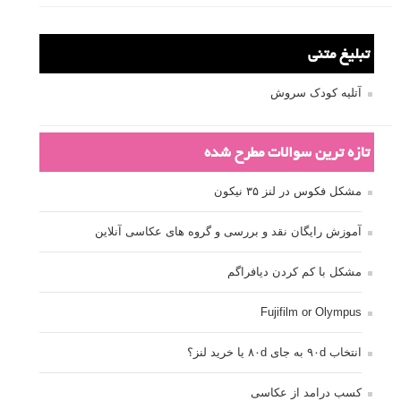
تبلیغ متنی
آتلیه کودک سروش
تازه ترین سوالات مطرح شده
مشکل فکوس در لنز ۳۵ نیکون
آموزش رایگان نقد و بررسی و گروه های عکاسی آنلاین
مشکل با کم کردن دیافراگم
Fujifilm or Olympus
انتخاب ۹۰d به جای ۸۰d یا خرید لنز؟
کسب درامد از عکاسی