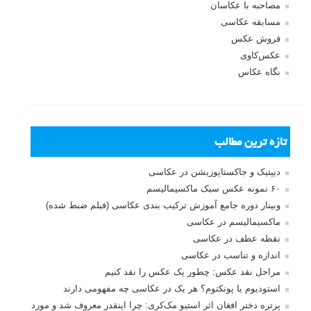
مصاحبه با عکاسان
مسابقه عکاسی
فروش عکس
عکس‌کاوی
نگاه عکاس
تازه ترین مطالب
دیپتیک و جاکستا‌پوزیشن در عکاسی
۶۰ نمونه عکس سبک ماکسیمالیسم
وبینار دوره جامع آموزش ترکیب بندی عکاسی (فیلم ضبط شده)
ماکسیمالیسم در عکاسی
نقطه عطف در عکاسی
اندازه و تناسب در عکاسی
مراحل نقد عکس: چطور یک عکس را نقد کنیم
استودیوم یا پونکتوم؟ هر یک در عکاسی چه مفهومی دارند
پرتره دختر افغان اثر استیو مک‌کری: چرا اینقدر معروف شد و مورد