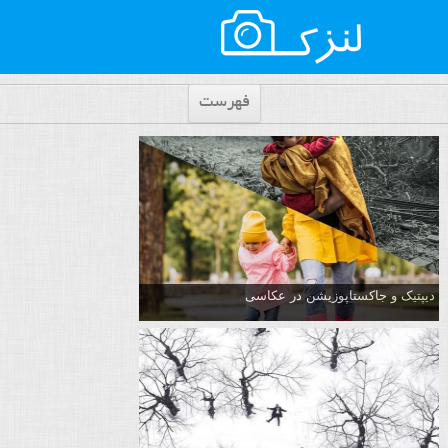
فهرست
دیپتیک و جاکستا‌پوزیشن در عکاسی