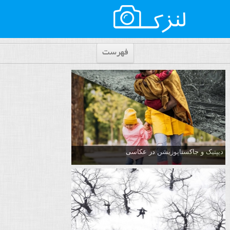
فهرست
دیپتیک و جاکستا‌پوزیشن در عکاسی