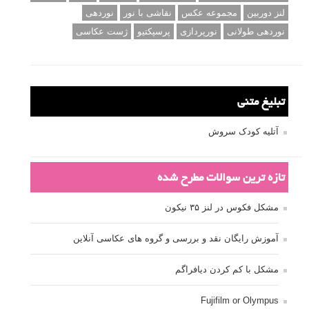
لنز دوربین
مجموعه عکس
نقاشی با نور
نوردهی
نوردهی طولانی
نورپردازی
پرسپکتیو
ژست عکاسی
تبلیغ متنی
آتلیه کودک سروش
تازه ترین سوالات مطرح شده
مشکل فکوس در لنز ۳۵ نیکون
آموزش رایگان نقد و بررسی و گروه های عکاسی آنلاین
مشکل با کم کردن دیافراگم
Fujifilm or Olympus