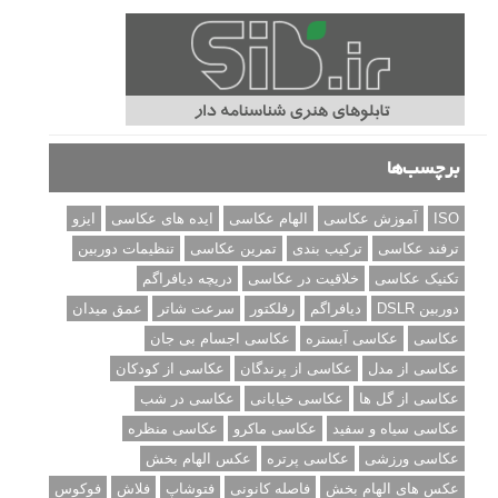
برچسب‌ها
ISO
آموزش عکاسی
الهام عکاسی
ایده های عکاسی
ایزو
ترفند عکاسی
ترکیب بندی
تمرین عکاسی
تنظیمات دوربین
تکنیک عکاسی
خلاقیت در عکاسی
دریچه دیافراگم
دوربین DSLR
دیافراگم
رفلکتور
سرعت شاتر
عمق میدان
عکاسی
عکاسی آبستره
عکاسی اجسام بی جان
عکاسی از مدل
عکاسی از پرندگان
عکاسی از کودکان
عکاسی از گل ها
عکاسی خیابانی
عکاسی در شب
عکاسی سیاه و سفید
عکاسی ماکرو
عکاسی منظره
عکاسی ورزشی
عکاسی پرتره
عکس الهام بخش
عکس های الهام بخش
فاصله کانونی
فتوشاپ
فلاش
فوکوس