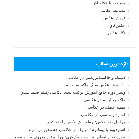
مصاحبه با عکاسان
مسابقه عکاسی
فروش عکس
عکس‌کاوی
نگاه عکاس
تازه ترین مطالب
دیپتیک و جاکستا‌پوزیشن در عکاسی
۶۰ نمونه عکس سبک ماکسیمالیسم
وبینار دوره جامع آموزش ترکیب بندی عکاسی (فیلم ضبط شده)
ماکسیمالیسم در عکاسی
نقطه عطف در عکاسی
اندازه و تناسب در عکاسی
مراحل نقد عکس: چطور یک عکس را نقد کنیم
استودیوم یا پونکتوم؟ هر یک در عکاسی چه مفهومی دارند
پرتره دختر افغان اثر استیو مک‌کری: چرا اینقدر معروف شد و مورد