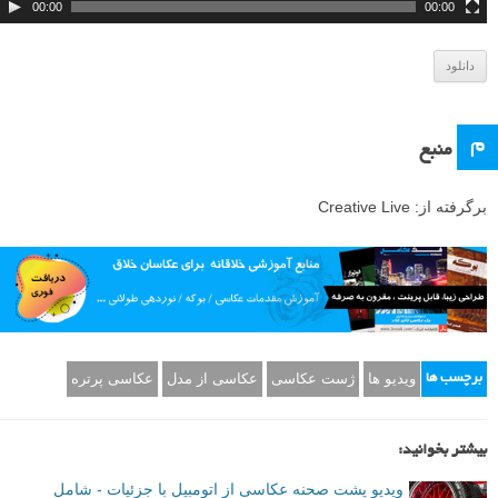
د
00:00
00:00
ی
و
دانلود
م
منبع
برگرفته از: Creative Live
ویدیو ها
ژست عکاسی
عکاسی از مدل
عکاسی پرتره
برچسب ها
بیشتر بخوانید:
ویدیو پشت صحنه عکاسی از اتومبیل با جزئیات - شامل