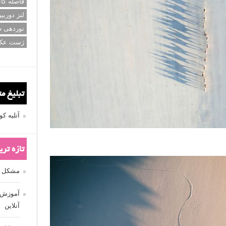
عکاسی سی
عکاسی م
عکس اله
فاصله کان
لنز دوربی
نوردهی ط
ژست عک
تبلیغ م
آتلیه 
تازه تر
مشکل فکوس