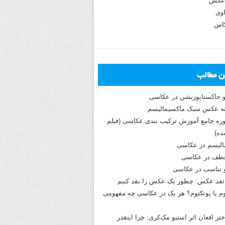
عکس
وی
کاس
ین مطالب
و جاکستا‌پوزیشن در عکاسی
دوره جامع آموزش ترکیب بندی عکاسی (فیلم
ه)
الیسم در عکاسی
طف در عکاسی
و تناسب در عکاسی
نقد عکس: چطور یک عکس را نقد کنیم
م یا پونکتوم؟ هر یک در عکاسی چه مفهومی
ختر افغان اثر استیو مک‌کری: چرا اینقدر