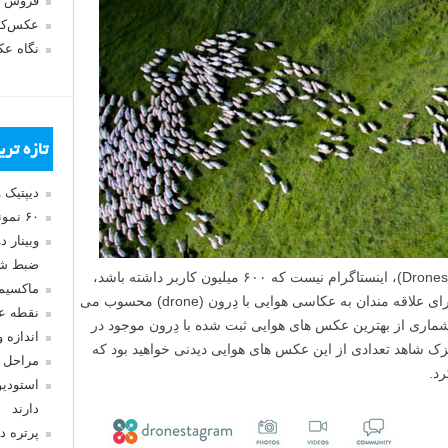
فروش 
عکس‌کا
نگاه ع
تازه تر
دیپتیک 
۶۰ نمونه عکس سبک ماکسیمالیسم
وبینار 
ضبط شد
سایت اشتراک عکس درونستاگرام (Dronestagram)، اینستاگرام نیست که ۶۰۰ میلیون کاربر داشته باشد،
ماکسیم
اما بی شک یک شبکه اجتماعی فوق العاده برای علاقه مندان به عکاسی هوایی با دِرون (drone) محسوب می
نقطه ع
 شماری از بهترین عکس های هوایی ثبت شده با دِرون موجود در
اندازه 
نزک شاهد تعدادی از این عکس های هوایی دیدنی خواهید بود که
مراحل 
د.
استودیو
دارند
پرتره د