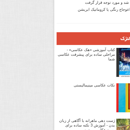
د و مورد توجه قرار گرفت
وجاج رنگی یا کروماتیک ابریشن
لنزک
کتاب آموزشی «هک عکاسی» -
مراحلی ساده برای پیشرفت عکاسی
شما
نکات عکاسی مینیمالیستی
ژست دهی ماهرانه با آگاهی از زبان
بدن - آموزش 3 نکته ساده برای
بهبود عکاسی پرتره