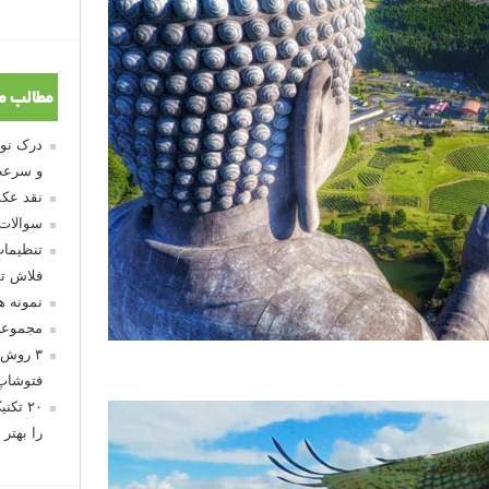
مطالب م
و سرعت
نقد عکس
سوالات
تنظیمات
فلاش تو
نمونه 
مجموعه
۳ روش 
فتوشاپ
۲۰ تک
را بهتر 