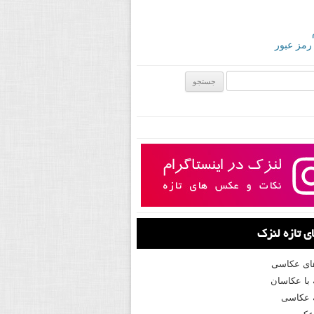
 رمز عبور
ی:
 تازه لنزک
های عکاسی
با عکاسان
 عکاسی