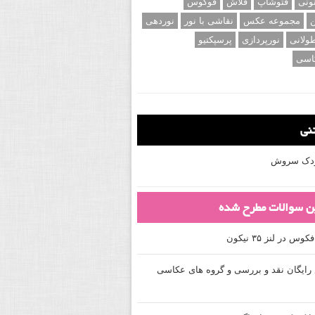
اه و سفید
عکاسی ماکرو
نظره
عکاسی ورزشی
عکاسی پرتره
ام بخش
عکس های الهام بخش
ونی
فتوشاپ
فلاش
فوکوس
ن
مجموعه عکس
نقاشی با نور
نوردهی
ولانی
نورپردازی
پرسپکتیو
اسی
تنی
کودک سروش
ین سوالات مطرح شده
 در لنز ۳۵ نیکون