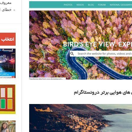
معروف ش
خطای اع
انتخاب 
های هوایی برتر درونستاگرام