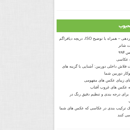
حبوب
درک نوردهی – همراه با توضیح ISO، دریچه دیافراگم
 شاتر
 #۹۹
 عکاسی
 فلاش داخلی دوربین: آشنایی با گزینه های
کار دوربین شما
های زیبای عکس های مفهومی
 عکس های غروب آفتاب
برای درجه بندی و تنظیم دقیق رنگ در
نیک ترکیب بندی در عکاسی که عکس های شما
می کنند