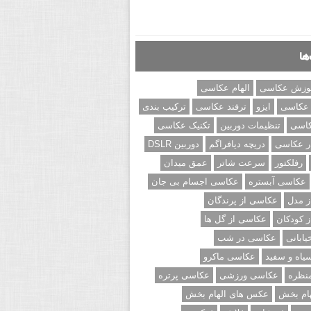
ها
وزش عکاسی
الهام عکاسی
 عکاسی
ایزو
ترفند عکاسی
ترکیب بندی
کاسی
تنظیمات دوربین
تکنیک عکاسی
ر عکاسی
دریچه دیافراگم
دوربین DSLR
رفلکتور
سرعت شاتر
عمق میدان
عکاسی آبستره
عکاسی اجسام بی جان
 مدل
عکاسی از پرندگان
 کودکان
عکاسی از گل ها
ابانی
عکاسی در شب