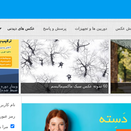
یش عکس
دوربین ها و تجهیزات
پرسش و پاسخ
عکس های دیدنی
60 نمونه عکس سبک ماکسیمالیسم
وبینار دور
ضبط شده)
نام کاربر
رمز عبور
مرا ب