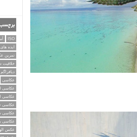
برچسب‌
ISO
آم
ایده های
تمرین ع
خلاقیت د
دیافراگم
عکاسی
عکاسی از
عکاسی از
عکاسی خی