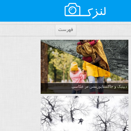
فهرست
دیپتیک و جاکستا‌پوزیشن در عکاسی