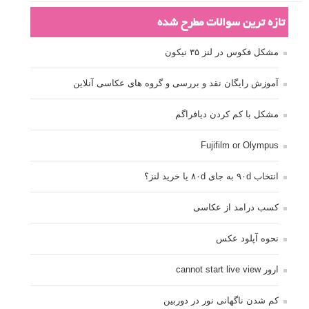
تازه ترین سوالات مطرح شده
مشکل فکوس در لنز ۳۵ نیکون
آموزش رایگان نقد و بررسی و گروه های عکاسی آنلاین
مشکل با کم کردن دیافراگم
Fujifilm or Olympus
انتخاب ۹۰d به جای ۸۰d یا خرید لنز؟
کسب درامد از عکاسی
نحوه آپلود عکس
ارور cannot start live view
کم شدن ناگهانی نور در دوربین