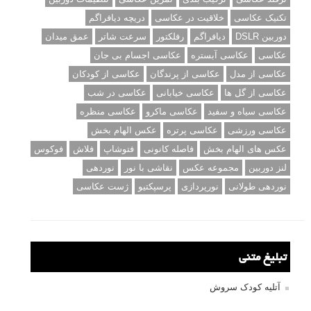
تکنیک عکاسی
خلاقیت در عکاسی
دریچه دیافراگم
دوربین DSLR
دیافراگم
رفلکتور
سرعت شاتر
عمق میدان
عکاسی
عکاسی آبستره
عکاسی اجسام بی جان
عکاسی از مدل
عکاسی از پرندگان
عکاسی از کودکان
عکاسی از گل ها
عکاسی خیابانی
عکاسی در شب
عکاسی سیاه و سفید
عکاسی ماکرو
عکاسی منظره
عکاسی ورزشی
عکاسی پرتره
عکس الهام بخش
عکس های الهام بخش
فاصله کانونی
فتوشاپ
فلاش
فوکوس
لنز دوربین
مجموعه عکس
نقاشی با نور
نوردهی
نوردهی طولانی
نورپردازی
پرسپکتیو
ژست عکاسی
تبلیغ متنی
آتلیه کودک سروش