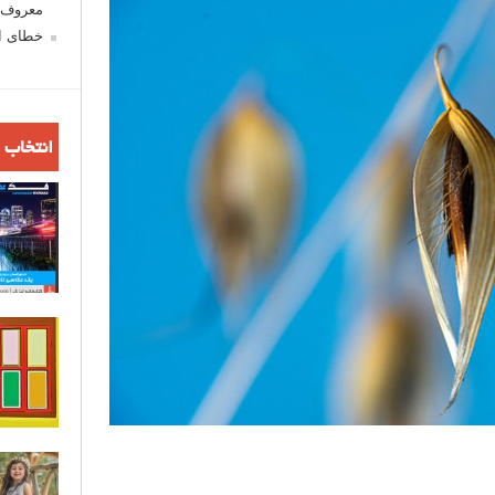
معروف ش
خطای اع
انتخاب 