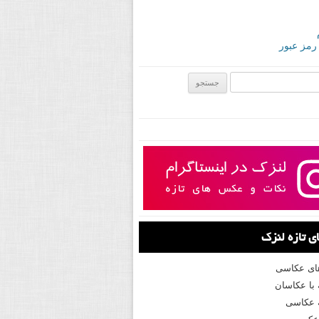
 رمز عبور
ی:
 تازه لنزک
های عکاسی
با عکاسان
 عکاسی