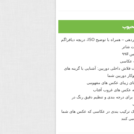
حبوب
درک نوردهی – همراه با توضیح ISO، دریچه دیافراگم
 شاتر
 #۹۹
 عکاسی
 فلاش داخلی دوربین: آشنایی با گزینه های
کار دوربین شما
های زیبای عکس های مفهومی
 عکس های غروب آفتاب
برای درجه بندی و تنظیم دقیق رنگ در
نیک ترکیب بندی در عکاسی که عکس های شما
می کنند