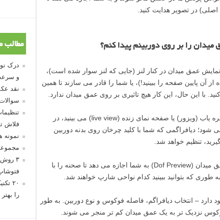
اصلی) در تصویر هدایت کنید.
مطالب م
 میدان را بر روی دوربینم پیدا کنم؟
 نمایش عمق میدان در کنار لنز (جایی که لنز سوار شده است)،
و سرعت
ز آن پایین صفحه را ببینید!)، یا شما را قادر می سازند تا همین
نقد عکس
ید. با این حال، این کار هیچ تاثیری بر روی عمق میدان ندارد.
سوالات
تنظیمات
تصویری که شما به طور عادی از طریق منظره یاب (ویزور) یا صفحه نمای زنده (live view) می بینید، در
فلاش تو
 می شود؛ دیافراگمی که شما با کلید چرخان روی بدنه دوربین
نمونه 
رید، تنظیم خواهد شد.
مجموعه
۳ روش 
با این حال، فشار دادن دکمه پیش نمایش عمق میدان (Dof Preview) به شما اجازه می دهد تا صحنه را با
فتوشاپ
 به طوری که بتوانید ببینید کدام نواحی شارپ خواهند شد.
۲۰ تک
را بهتر 
 دارد – انتخاب دیافراگم، فاصله فوکوس و نوع دوربین. به طور
کوس نزدیک تر به یک عمق میدان کم تر منجر می شوند.