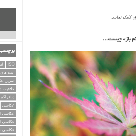
برچسب‌
ISO
آم
ایده های
تمرین ع
خلاقیت د
دیافراگم
عکاسی
عکاسی از
عکاسی از
عکاسی خی