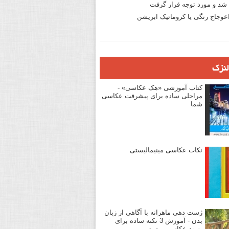
د و مورد توجه قرار گرفت
وجاج رنگی یا کروماتیک ابریشن
لنزک
کتاب آموزشی «هک عکاسی» -
مراحلی ساده برای پیشرفت عکاسی
شما
نکات عکاسی مینیمالیستی
ژست دهی ماهرانه با آگاهی از زبان
بدن - آموزش 3 نکته ساده برای
بهبود عکاسی پرتره