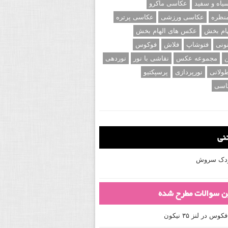
اه و سفید
عکاسی ماکرو
نظره
عکاسی ورزشی
عکاسی پرتره
ام بخش
عکس های الهام بخش
ونی
فتوشاپ
فلاش
فوکوس
ن
مجموعه عکس
نقاشی با نور
نوردهی
ولانی
نورپردازی
پرسپکتیو
اسی
تنی
کودک سروش
ین سوالات مطرح شده
 در لنز ۳۵ نیکون