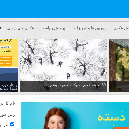
یش عکس
دوربین ها و تجهیزات
پرسش و پاسخ
عکس های دیدنی
60 نمونه عکس سبک ماکسیمالیسم
وبینار دور
ضبط شده)
نام کاربر
رمز عبور
مرا ب