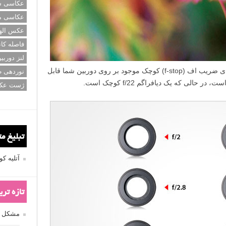
عکاسی سی
عکاسی م
عکس اله
فاصله کان
لنز دوربی
نوردهی ط
ژست عک
تبلیغ م
 کلیک نمایید.
آتلیه 
اگم باز» چیست…
تازه تر
مشکل فکوس