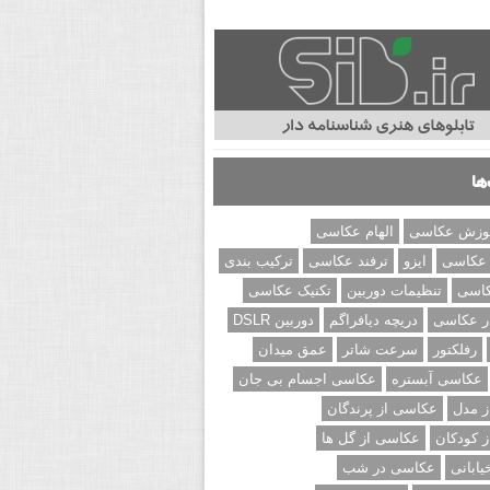
ها
وزش عکاسی
الهام عکاسی
 عکاسی
ایزو
ترفند عکاسی
ترکیب بندی
کاسی
تنظیمات دوربین
تکنیک عکاسی
ر عکاسی
دریچه دیافراگم
دوربین DSLR
رفلکتور
سرعت شاتر
عمق میدان
عکاسی آبستره
عکاسی اجسام بی جان
 مدل
عکاسی از پرندگان
 کودکان
عکاسی از گل ها
ابانی
عکاسی در شب