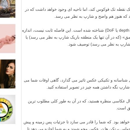
 یک نقطه تک فوکوس کند، اما ناحیه ای وجود خواهد داشت که در
د که هنوز هم واضح و شارپ به نظر می رسد.
این منطقه تحت عنوان عمق میدان (depth of field یا DoF) شناخته شده است. این فاصله ثابت نیست، اندازه
عمق» (که در آن تنها یک منطقه باریک شارپ به نظر می رسد) یا
 شارپ به نظر می رسد) توصیف شود.
یی شناسانه و تکنیکی عکس تاثیر می گذارد، گاهی اوقات شما می
ارپ نگه داشتن همه چیز در تصویر استفاده کنید.
ل عکاسی منظره هستید، که در آن به طور کلی مطلوب ترین
فق است.
واهد بود. که شما را قادر می سازد تا جزئیات پس زمینه و پیش
 حواس پرتکن ها در عکس محو شوند و به شما اجازه می دهد تا