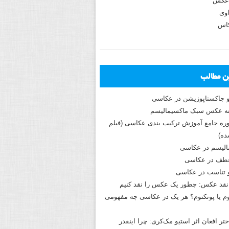
عکس
وی
کاس
ین مطالب
و جاکستا‌پوزیشن در عکاسی
دوره جامع آموزش ترکیب بندی عکاسی (فیلم
ه)
الیسم در عکاسی
طف در عکاسی
و تناسب در عکاسی
نقد عکس: چطور یک عکس را نقد کنیم
م یا پونکتوم؟ هر یک در عکاسی چه مفهومی
ختر افغان اثر استیو مک‌کری: چرا اینقدر