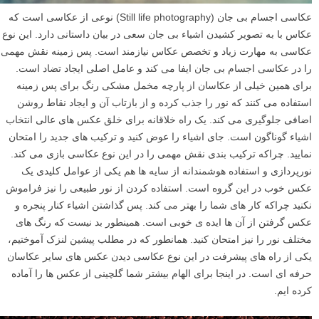
عکاسی اجسام بی جان (Still life photography) نوعی از عکاسی است که
عکاس با به تصویر کشیدن اشیاء بی جان سعی در بیان داستانی دارد. این نوع
عکاسی به مهارت زیاد و تخصص عکاس نیازمند است. پس زمینه نقش مهمی
را در عکاسی اجسام بی جان ایفا می کند و عامل اصلی ایجاد تضاد است.
برای همین خیلی از عکاسان از پارچه مخمل مشکی رنگ برای پس زمینه
استفاده می کنند که نور را جذب کرده و از بازتاب آن و ایجاد نقاط روشن
اضافی جلوگیری می کند. یک راه خلاقانه برای خلق عکس های عالی انتخاب
اشیاء گوناگون است. جای اشیاء را عوض کنید و ترکیب های جدید را امتحان
نمایید. چراکه ترکیب بندی نقش مهمی را در این نوع عکاسی بازی می کند.
نورپردازی و استفاده هوشمندانه از سایه ها هم یکی از عوامل کلیدی یک
عکس خوب در این گروه است. استفاده کردن از نور طبیعی را نیز فراموش
نکنید چراکه کار های شما را بهتر می کند. پس گذاشتن اشیاء کنار پنجره و
عکس گرفتن از آن ها ایده ی خوبی است. همینطور بد نیست که رنگ های
مختلف نور را نیز امتحان کنید. همانطور که در مطلب پیشین لنزک آموختیم،
یکی از راه های پیشرفت در این نوع عکاسی دیدن عکس های سایر عکاسان
حرفه ای است. در اینجا برای الهام بیشتر شما گلچینی از عکس ها را آماده
کرده ایم.