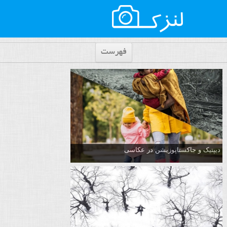
فهرست
دیپتیک و جاکستا‌پوزیشن در عکاسی