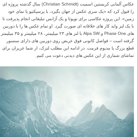
عکاس آلمانی کریستین اسمیت (Christian Schmidt) سال گذشته پروژه ای
را قبول کرد که «یک سری عکس از جهان بگیرد، با پرسپکتیو یا نمای خود
زمین». این پروژه عکاسی برای تویوتا و یک آژانس تبلیغاتی انجام پذیرفت تا
با یک لنز واید کار های خلاقانه ای صورت گیرد. او تمام عکس ها را با دوربین
های Phase One و Alpa SW با لنز های ۲۳ میلیمتر، ۲۸ میلیمتر و ۳۵ میلیمتر
گرفته است – فواصل کانونی فوق عریض روی دوربین های دارای سنسور
قطع بزرگ یا مدیوم فرمت. در ادامه این مطلب لنزک، از شما عزیزان برای
تماشای شماری از این عکس های دیدنی دعوت می کنیم.