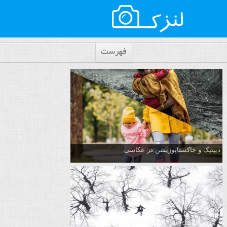
فهرست
دیپتیک و جاکستا‌پوزیشن در عکاسی