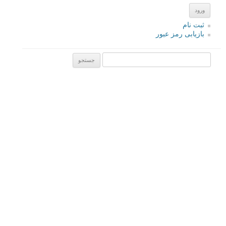
ثبت نام
بازیابی رمز عبور
جستجو یرای:
بخش های تازه لنزک
پروژه های عکاسی
مصاحبه با عکاسان
مسابقه عکاسی