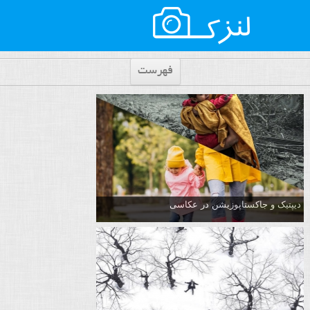
فهرست
دیپتیک و جاکستا‌پوزیشن در عکاسی