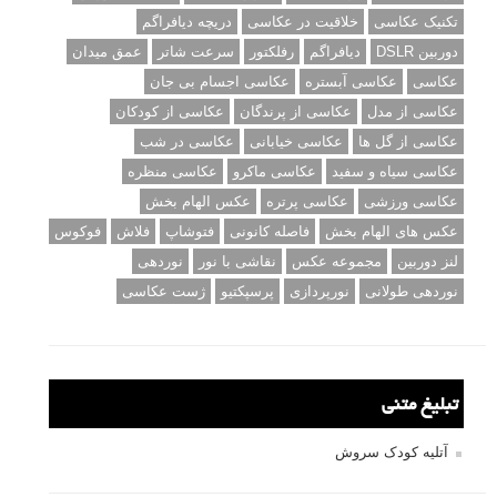
تکنیک عکاسی
خلاقیت در عکاسی
دریچه دیافراگم
دوربین DSLR
دیافراگم
رفلکتور
سرعت شاتر
عمق میدان
عکاسی
عکاسی آبستره
عکاسی اجسام بی جان
عکاسی از مدل
عکاسی از پرندگان
عکاسی از کودکان
عکاسی از گل ها
عکاسی خیابانی
عکاسی در شب
عکاسی سیاه و سفید
عکاسی ماکرو
عکاسی منظره
عکاسی ورزشی
عکاسی پرتره
عکس الهام بخش
عکس های الهام بخش
فاصله کانونی
فتوشاپ
فلاش
فوکوس
لنز دوربین
مجموعه عکس
نقاشی با نور
نوردهی
نوردهی طولانی
نورپردازی
پرسپکتیو
ژست عکاسی
تبلیغ متنی
آتلیه کودک سروش