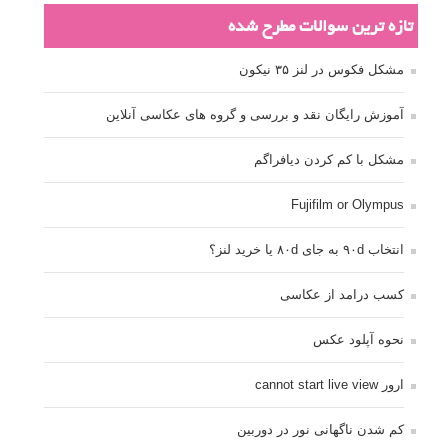
تازه ترین سوالات مطرح شده
مشکل فکوس در لنز ۳۵ نیکون
آموزش رایگان نقد و بررسی و گروه های عکاسی آنلاین
مشکل با کم کردن دیافراگم
Fujifilm or Olympus
انتخاب ۹۰d به جای ۸۰d یا خرید لنز؟
کسب درامد از عکاسی
نحوه آپلود عکس
ارور cannot start live view
کم شدن ناگهانی نور در دوربین