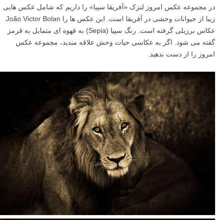
در مجموعه عکس امروز لنزک «آفریقا سپیا» را داریم که شامل عکس هایی
زیبا از حیوانات وحشی در آفریقا است. این عکس ها را João Victor Bolan
عکاس برزیلی گرفته است. رنگ سپیا (Sepia) به قهوه ای متمایل به قرمز
گفته می شود. اگر به عکاسی حیات وحش علاقه مندید، مجموعه عکس
امروز را از دست ندهید.