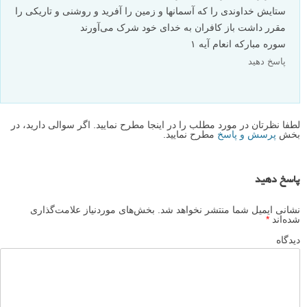
جابر لطفی
۱ بهمن ۱۳۹۳
بسیار عالی بود ممنون اززحمات شما
پاسخ دهید
mortezamoghaddam
۴ آبان ۱۳۹۳
واقعا زیباست. دستتون درد نکنه لنزک.واقعا ی سایت عالی
پاسخ دهید