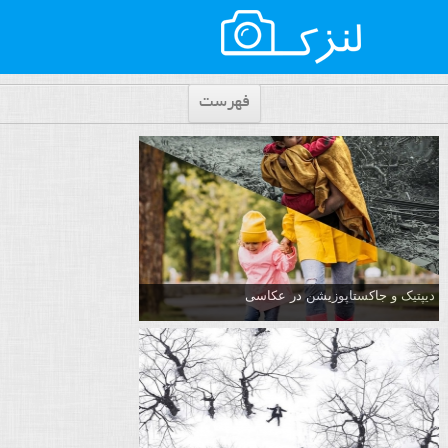
فهرست
دیپتیک و جاکستا‌پوزیشن در عکاسی