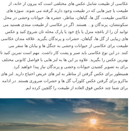
عکاسی از طبیعت شامل عکس های مختلفی است که بیرون از خانه، از
طبیعت یا چیز هایی که در طبیعت وجود دارند گرفته می شوند. سوژه های
عکاسی طبیعت، گل ها، گیاهان، مناظر، حشره ها، حیوانات وحشی در محل
سکونتشان، پرندگان و… هستند. اگر در عکاسی از طبیعت مبتدی هستید می
توانید آن را از باغچه منزل یا باغ خود یا پارک محله تان شروع کنید و عکس
های زیبایی از گل ها، گیاهان، حشرات و پرندگان بگیرید. علاقه مندان عکاسی
طبیعت برای عکاسی از حیوانات وحشی به جنگل ها و بیابان ها سفر می
کنند. در این نوع عکاسی باید صبر و پشت کار داشت. مهم است تمرین کنید تا
بهترین عکس را بگیرید. علاوه بر این ها به لنز هایی با فواصل کانونی مختلف
برای به تصویر کشیدن حیوانات وحشی و پرندگان نیاز پیدا خواهید کرد.
همینطور برای عکس گرفتن از مناظر به لنز های عریض احتیاج دارید. لنز های
ماکرو برای گرفتن عکس کلوزآپ گل ها و حشرات ضروری هستند. در ادامه
برای شما چند عکس فوق العاده از طبیعت را گلچین کرده ایم.