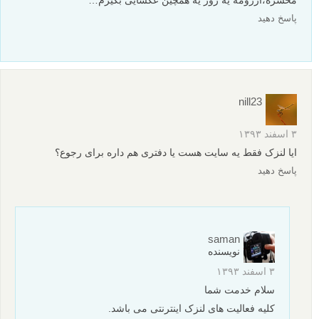
نقد عکس #4 – عکسی از آبشار
نظرات شما
مهدی
۶ اسفند ۱۳۹۵
سلام خسته نباشین استاد.من خیلی به عکاسی ازطبیعت علاقه دارم
میخاستم بپرسم این سبک عکاسی درامدی هم دارد؟وچطوری یعنی
روندش چطوریه؟عکسو میفروشین چطوری؟
پاسخ دهید