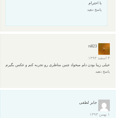
کیانا
۳۰ دی ۱۳۹۴
محشره،آرزومه یه روز یه همچین عکسایی بگیرم…
پاسخ دهید
nill23
۳ اسفند ۱۳۹۳
ایا لنزک فقط یه سایت هست یا دفتری هم داره برای رجوع؟
پاسخ دهید