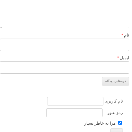
وحید
۲۳ اردیبهشت ۱۳۹۳
چقدر زیبایی ها زیبا به ثبت رسیده اند …
ستایش خداوندی را که آسمانها و زمین را آفرید و روشنی و تاریکی را
مقرر داشت باز کافران به خدای خود شرک می‌آورند
سوره مبارکه انعام آیه ۱
پاسخ دهید
لطفا نظرتان در مورد مطلب را در اینجا مطرح نمایید. اگر سوالی دارید، در
بخش
پرسش و پاسخ
مطرح نمایید.
پاسخ دهید
نشانی ایمیل شما منتشر نخواهد شد.
بخش‌های موردنیاز علامت‌گذاری
شده‌اند
*