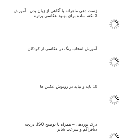
مصاحبه با عکاسان
مسابقه عکاسی
فروش عکس
عکس‌کاوی
نگاه عکاس
تازه ترین مطالب
دیپتیک و جاکستا‌پوزیشن در عکاسی
۶۰ نمونه عکس سبک ماکسیمالیسم
وبینار دوره جامع آموزش ترکیب بندی عکاسی (فیلم ضبط شده)
ماکسیمالیسم در عکاسی
نقطه عطف در عکاسی
اندازه و تناسب در عکاسی
مراحل نقد عکس: چطور یک عکس را نقد کنیم
استودیوم یا پونکتوم؟ هر یک در عکاسی چه مفهومی دارند
پرتره دختر افغان اثر استیو مک‌کری: چرا اینقدر معروف شد و مورد