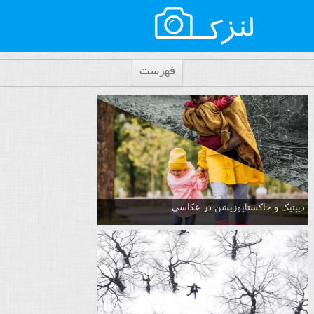
فهرست
دیپتیک و جاکستا‌پوزیشن در عکاسی