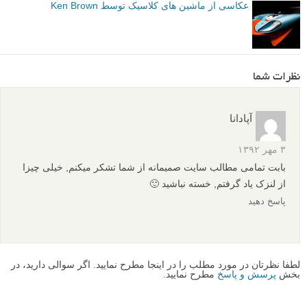
عکس دریچه و لاستیک در این عکس به ماشین مفهوم می دهد. با انتخاب
فاصله کانونی ۲۴mm و عمق میدان f/6.3 در عکس فوق، نگاه روی نوشته
می ماند و لاستیک جلو نمی آید.
مقدماتی
نکات آموزشی
hue/saturation
آموزش عکاسی
برچسب ها
ابزار Burn
ابزار Dodge
اکسپوژر
عکاسی از ماشین
عکس کلاسیک
عمق میدان
فاصله کانونی
فوکوس
کنتراست
لنز 55 میلیمتری
لنز عریض
نوردهی
بیشتر بخوانید:
عکاسی از ماشین – مجموعه عکس زیبا و حرفه ای