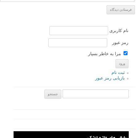
آپادانا
۳ مهر ۱۳۹۲
بابت تمامی مطالب سایت صمیمانه از شما تشکر میکنم, خیلی چیزا
از لنزک یاد گرفتم, خسته نباشید 🙂
پاسخ دهید
لطفا نظرتان در مورد مطلب را در اینجا مطرح نمایید. اگر سوالی دارید، در
بخش
پرسش و پاسخ
مطرح نمایید.
پاسخ دهید
نشانی ایمیل شما منتشر نخواهد شد.
بخش‌های موردنیاز علامت‌گذاری
شده‌اند
*
دیدگاه