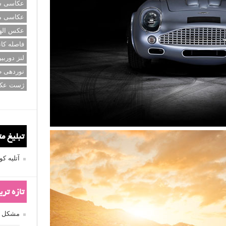
عکاسی سی
عکاسی م
عکس اله
فاصله کان
لنز دوربی
نوردهی ط
ژست عک
تبلیغ م
آتلیه 
تازه تر
مشکل فکوس