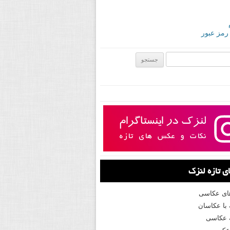
 رمز عبور
ی:
 تازه لنزک
های عکاسی
با عکاسان
 عکاسی