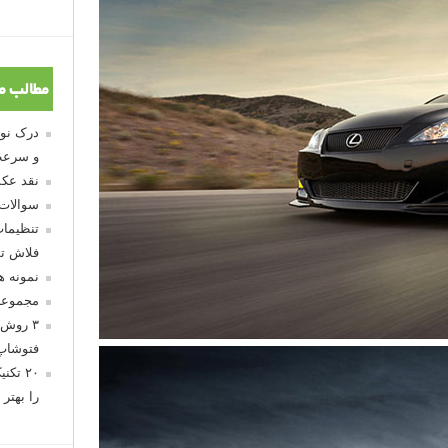
مطالب م
و سرعت
نقد عکس
سوالات
تنظیمات
فلاش تو
نمونه 
مجموعه
۳ روش 
فتوشاپ
۲۰ تک
را بهتر 