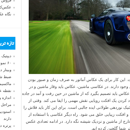
فروش 
عکس‌کا
نگاه ع
تازه تر
دیپتیک 
۶۰ نمونه عکس سبک ماکسیمالیسم
وبینار 
ضبط شد
ت. این کار برای یک عکاس آماتور به صرف زمان و صبور بودن
ماکسیم
ن وجود دارند. در عکاسی ماشین، عکاس باید وقار ماشین و در
نقطه ع
کاس باید تصمیم بگیرد که از ماشین در حین رفت و آمد در جاده
اندازه 
اد کردن یک افکت رویایی نقش مهمی را ایفا می کند. وقتی از
مراحل 
ک نوردهی طولانی ایده جالبی است. برای این کار باید فلاش را
استودیو
 افکت زیبایی خلق می شود. راه دیگر عکاسی با استفاده از
دارند
ارج از ماشین و نزدیک شیشه نگه دارد. در ادامه تعدادی عکس
پرتره د
تر شما گلچین کرده ایم.