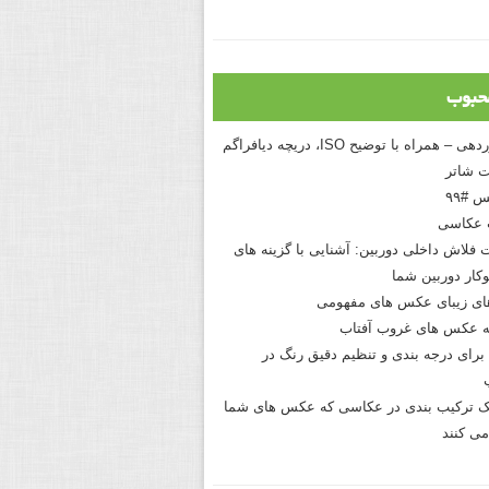
حبوب
درک نوردهی – همراه با توضیح ISO، دریچه دیافراگم
 شاتر
 #۹۹
 عکاسی
 فلاش داخلی دوربین: آشنایی با گزینه های
کار دوربین شما
های زیبای عکس های مفهومی
 عکس های غروب آفتاب
برای درجه بندی و تنظیم دقیق رنگ در
نیک ترکیب بندی در عکاسی که عکس های شما
می کنند