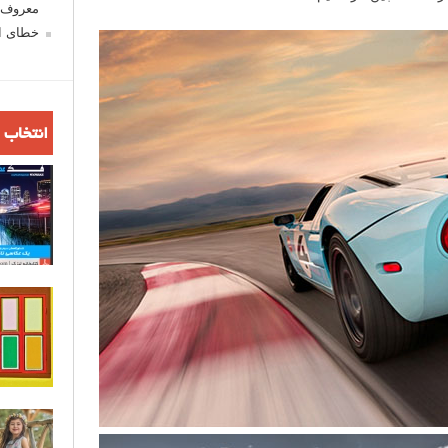
معروف ش
خطای اع
انتخاب 