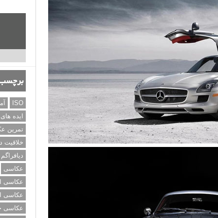
برچسب‌
ISO
آم
ایده های
تمرین ع
خلاقیت د
دیافراگم
عکاسی
عکاسی از
عکاسی از
عکاسی خی