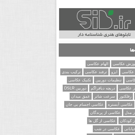
ها
وزش عکاسی
الهام عکاسی
 عکاسی
ایزو
ترفند عکاسی
ترکیب بندی
کاسی
تنظیمات دوربین
تکنیک عکاسی
ر عکاسی
دریچه دیافراگم
دوربین DSLR
رفلکتور
سرعت شاتر
عمق میدان
عکاسی آبستره
عکاسی اجسام بی جان
 مدل
عکاسی از پرندگان
 کودکان
عکاسی از گل ها
ابانی
عکاسی در شب