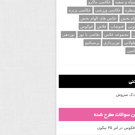
اه و سفید
عکاسی ماکرو
نظره
عکاسی ورزشی
عکاسی پرتره
ام بخش
عکس های الهام بخش
ونی
فتوشاپ
فلاش
فوکوس
ن
مجموعه عکس
نقاشی با نور
نوردهی
ولانی
نورپردازی
پرسپکتیو
اسی
تنی
کودک سروش
ین سوالات مطرح شده
 در لنز ۳۵ نیکون