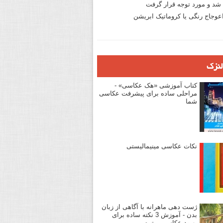
د و مورد توجه قرار گرفت
وجاج رنگی یا کروماتیک ابریشن
لنزک
کتاب آموزشی «هک عکاسی» -
مراحلی ساده برای پیشرفت عکاسی
شما
نکات عکاسی مینیمالیستی
ژست دهی ماهرانه با آگاهی از زبان
بدن - آموزش 3 نکته ساده برای
بهبود عکاسی پرتره