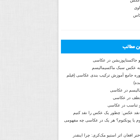
عکس
وی
کاس
ین مطالب
و جاکستا‌پوزیشن در عکاسی
دوره جامع آموزش ترکیب بندی عکاسی (فیلم
ه)
الیسم در عکاسی
طف در عکاسی
و تناسب در عکاسی
نقد عکس: چطور یک عکس را نقد کنیم
م یا پونکتوم؟ هر یک در عکاسی چه مفهومی
ختر افغان اثر استیو مک‌کری: چرا اینقدر