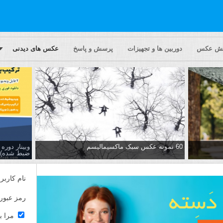
یش عکس
دوربین ها و تجهیزات
پرسش و پاسخ
عکس های دیدنی
60 نمونه عکس سبک ماکسیمالیسم
وبینار دور
ضبط شده)
نام کاربر
رمز عبور
مرا ب