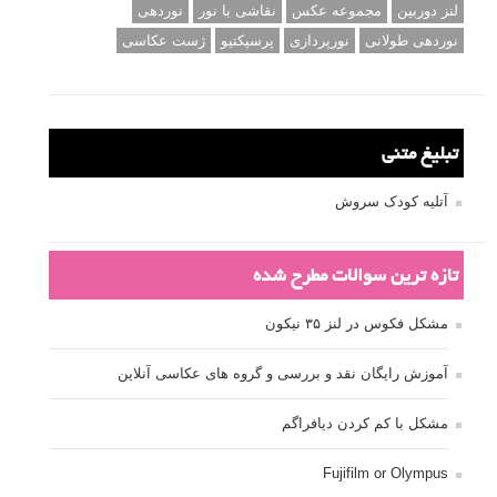
ISO
آموزش عکاسی
الهام عکاسی
ایده های عکاسی
ایزو
ترفند عکاسی
ترکیب بندی
تمرین عکاسی
تنظیمات دوربین
تکنیک عکاسی
خلاقیت در عکاسی
دریچه دیافراگم
دوربین DSLR
دیافراگم
رفلکتور
سرعت شاتر
عمق میدان
عکاسی
عکاسی آبستره
عکاسی اجسام بی جان
عکاسی از مدل
عکاسی از پرندگان
عکاسی از کودکان
عکاسی از گل ها
عکاسی خیابانی
عکاسی در شب
عکاسی سیاه و سفید
عکاسی ماکرو
عکاسی منظره
عکاسی ورزشی
عکاسی پرتره
عکس الهام بخش
عکس های الهام بخش
فاصله کانونی
فتوشاپ
فلاش
فوکوس
لنز دوربین
مجموعه عکس
نقاشی با نور
نوردهی
نوردهی طولانی
نورپردازی
پرسپکتیو
ژست عکاسی
تبلیغ متنی