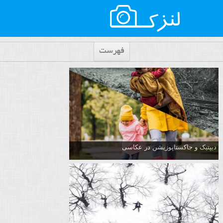
فهرست
دیپتیک و جاکستا‌پوزیشن در عکاسی