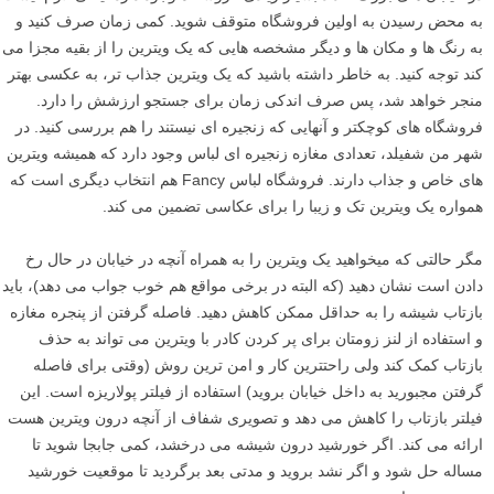
به محض رسیدن به اولین فروشگاه متوقف شوید. کمی زمان صرف کنید و
به رنگ ها و مکان ها و دیگر مشخصه هایی که یک ویترین را از بقیه مجزا می
کند توجه کنید. به خاطر داشته باشید که یک ویترین جذاب تر، به عکسی بهتر
منجر خواهد شد، پس صرف اندکی زمان برای جستجو ارزشش را دارد.
فروشگاه های کوچکتر و آنهایی که زنجیره ای نیستند را هم بررسی کنید. در
شهر من شفیلد، تعدادی مغازه زنجیره ای لباس وجود دارد که همیشه ویترین
های خاص و جذاب دارند. فروشگاه لباس Fancy هم انتخاب دیگری است که
همواره یک ویترین تک و زیبا را برای عکاسی تضمین می کند.
مگر حالتی که میخواهید یک ویترین را به همراه آنچه در خیابان در حال رخ
دادن است نشان دهید (که البته در برخی مواقع هم خوب جواب می دهد)، باید
بازتاب شیشه را به حداقل ممکن کاهش دهید. فاصله گرفتن از پنجره مغازه
و استفاده از لنز زومتان برای پر کردن کادر با ویترین می تواند به حذف
بازتاب کمک کند ولی راحتترین کار و امن ترین روش (وقتی برای فاصله
گرفتن مجبورید به داخل خیابان بروید) استفاده از فیلتر پولاریزه است. این
فیلتر بازتاب را کاهش می دهد و تصویری شفاف از آنچه درون ویترین هست
ارائه می کند. اگر خورشید درون شیشه می درخشد، کمی جابجا شوید تا
مساله حل شود و اگر نشد بروید و مدتی بعد برگردید تا موقعیت خورشید