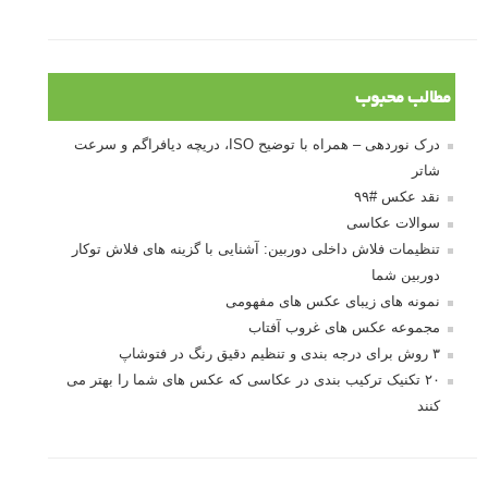
10 باید و نباید در روتوش عکس ها
درک نوردهی – همراه با توضیح ISO، دریچه
دیافراگم و سرعت شاتر
مطالب محبوب
درک نوردهی – همراه با توضیح ISO، دریچه دیافراگم و سرعت
شاتر