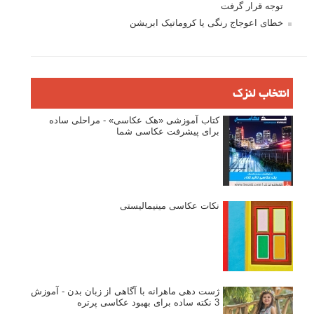
تازه ترین مطالب
دیپتیک و جاکستا‌پوزیشن در عکاسی
۶۰ نمونه عکس سبک ماکسیمالیسم
وبینار دوره جامع آموزش ترکیب بندی عکاسی (فیلم ضبط شده)
ماکسیمالیسم در عکاسی
نقطه عطف در عکاسی
اندازه و تناسب در عکاسی
مراحل نقد عکس: چطور یک عکس را نقد کنیم
استودیوم یا پونکتوم؟ هر یک در عکاسی چه مفهومی دارند
پرتره دختر افغان اثر استیو مک‌کری: چرا اینقدر معروف شد و مورد
توجه قرار گرفت
خطای اعوجاج رنگی یا کروماتیک ابریشن
انتخاب لنزک
کتاب آموزشی «هک عکاسی» - مراحلی ساده