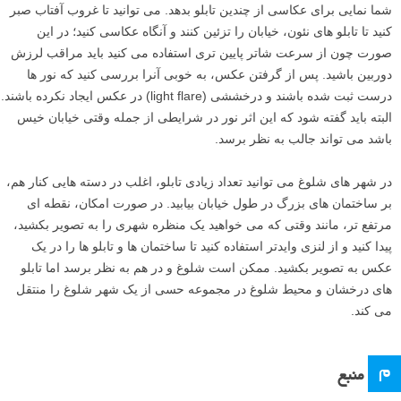
اگر تابلویی مشخصا جذاب یا جالب بود، درست روی آن زوم کنید تا کل تصویر
را پر کند. یا شاید بخواهید آنها را در زمینه ای از خیابان و تعدادی فروشگاه
قرار دهید. اگر مغازه ها را هم در کادر خود قرار می دهید، از فیلتر پولاریزه
استفاده کنید تا بازتاب ها حذف شوند. استفاده از زمینه به خصوص اگر
ساختمانی قدیمی یا مغازه ای خاص با تعدادی ویترین در آنجا وجود دارد، می
تواند بسیار خوب باشد.
ایستادن در گوشه ای از خیابان درست چسبیده به ساختمان ها می تواند به
شما نمایی برای عکاسی از چندین تابلو بدهد. می توانید تا غروب آفتاب صبر
کنید تا تابلو های نئون، خیابان را تزئین کنند و آنگاه عکاسی کنید؛ در این
صورت چون از سرعت شاتر پایین تری استفاده می کنید باید مراقب لرزش
دوربین باشید. پس از گرفتن عکس، به خوبی آنرا بررسی کنید که نور ها
درست ثبت شده باشند و درخششی (light flare) در عکس ایجاد نکرده باشند.
البته باید گفته شود که این اثر نور در شرایطی از جمله وقتی خیابان خیس
باشد می تواند جالب به نظر برسد.