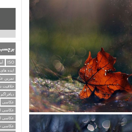
برچسب‌
ISO
آم
ایده های
تمرین ع
خلاقیت د
دیافراگم
عکاسی
عکاسی از
عکاسی از
عکاسی خی