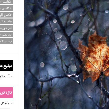
عکاسی سی
عکاسی م
عکس اله
فاصله کان
لنز دوربی
نوردهی ط
ژست عک
تبلیغ م
آتلیه 
تازه تر
مشکل فکوس