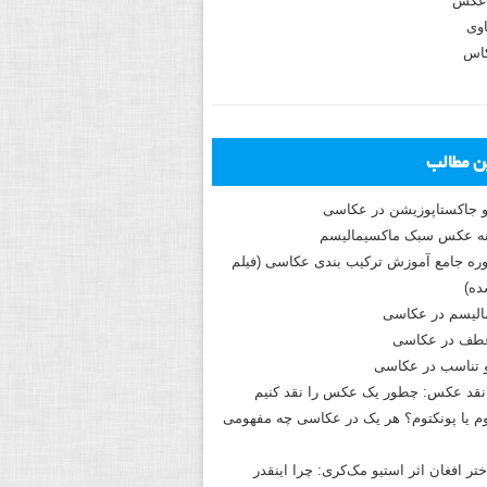
عکس
وی
کاس
ین مطالب
و جاکستا‌پوزیشن در عکاسی
دوره جامع آموزش ترکیب بندی عکاسی (فیلم
ه)
الیسم در عکاسی
طف در عکاسی
و تناسب در عکاسی
نقد عکس: چطور یک عکس را نقد کنیم
م یا پونکتوم؟ هر یک در عکاسی چه مفهومی
ختر افغان اثر استیو مک‌کری: چرا اینقدر