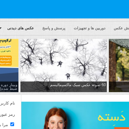
یش عکس
دوربین ها و تجهیزات
پرسش و پاسخ
عکس های دیدنی
60 نمونه عکس سبک ماکسیمالیسم
وبینار دور
ضبط شده)
نام کاربر
رمز عبور
مرا ب