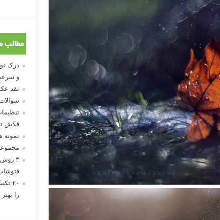
مطالب م
و سرعت
نقد عکس
سوالات
تنظیمات
فلاش تو
نمونه 
مجموعه
۳ روش 
فتوشاپ
۲۰ تک
را بهتر 