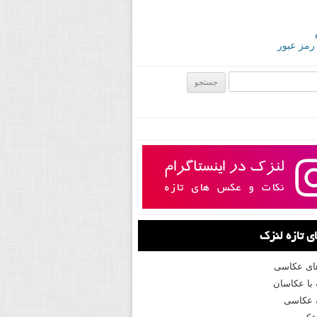
 رمز عبور
ی:
 تازه لنزک
های عکاسی
با عکاسان
 عکاسی