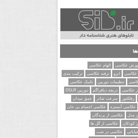
ها
وزش عکاسی
الهام عکاسی
 عکاسی
ایزو
ترفند عکاسی
ترکیب بندی
کاسی
تنظیمات دوربین
تکنیک عکاسی
ر عکاسی
دریچه دیافراگم
دوربین DSLR
رفلکتور
سرعت شاتر
عمق میدان
عکاسی آبستره
عکاسی اجسام بی جان
 مدل
عکاسی از پرندگان
 کودکان
عکاسی از گل ها
ابانی
عکاسی در شب