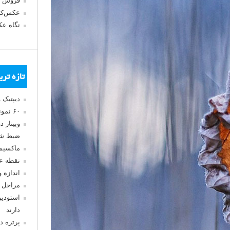
فروش 
عکس‌کا
نگاه ع
تازه تر
دیپتیک 
۶۰ نمونه عکس سبک ماکسیمالیسم
وبینار 
ضبط شد
ماکسیم
نقطه ع
اندازه 
مراحل 
استودیو
دارند
پرتره د