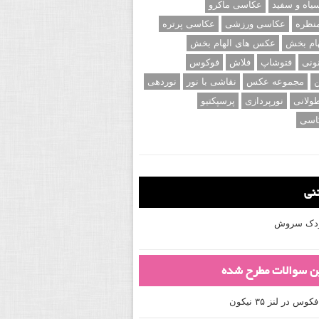
اه و سفید
عکاسی ماکرو
نظره
عکاسی ورزشی
عکاسی پرتره
ام بخش
عکس های الهام بخش
ونی
فتوشاپ
فلاش
فوکوس
ن
مجموعه عکس
نقاشی با نور
نوردهی
ولانی
نورپردازی
پرسپکتیو
اسی
تنی
کودک سروش
ین سوالات مطرح شده
 در لنز ۳۵ نیکون