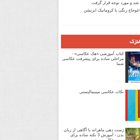
د و مورد توجه قرار گرفت
وجاج رنگی یا کروماتیک ابریشن
لنزک
کتاب آموزشی «هک عکاسی» -
مراحلی ساده برای پیشرفت عکاسی
شما
نکات عکاسی مینیمالیستی
ژست دهی ماهرانه با آگاهی از زبان
بدن - آموزش 3 نکته ساده برای
بهبود عکاسی پرتره