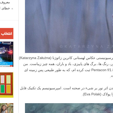
معروف ش
خطای اع
انتخاب 
در این مطلب لنزک نگاهی بر عکس های امپرسیونیستی عکاس لهستانی کاترین زائوژنا (Katarzyna Załużna)
ر، رنگ ها، برگ های پاییزی، باد و باران، همه چیز زیباست. من
این عکس های پاییزی را با لنز دیافراگم باز Pentacon f/1.8 ثبت کرده ام، که به طور طبیعی پس زمینه ای
».
ن اثر نور بر شیء در صحنه است. امپرسیونیسم یک تکنیک قابل
Eva Pol).