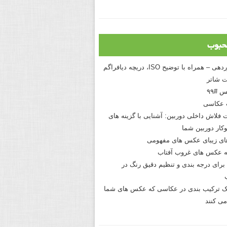
حبوب
درک نوردهی – همراه با توضیح ISO، دریچه دیافراگم
 شاتر
 #۹۹
 عکاسی
 فلاش داخلی دوربین: آشنایی با گزینه های
کار دوربین شما
های زیبای عکس های مفهومی
 عکس های غروب آفتاب
برای درجه بندی و تنظیم دقیق رنگ در
نیک ترکیب بندی در عکاسی که عکس های شما
می کنند