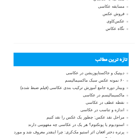
مسابقه عکاسی
فروش عکس
عکس‌کاوی
نگاه عکاس
تازه ترین مطالب
دیپتیک و جاکستا‌پوزیشن در عکاسی
۶۰ نمونه عکس سبک ماکسیمالیسم
وبینار دوره جامع آموزش ترکیب بندی عکاسی (فیلم ضبط شده)
ماکسیمالیسم در عکاسی
نقطه عطف در عکاسی
اندازه و تناسب در عکاسی
مراحل نقد عکس: چطور یک عکس را نقد کنیم
استودیوم یا پونکتوم؟ هر یک در عکاسی چه مفهومی دارند
پرتره دختر افغان اثر استیو مک‌کری: چرا اینقدر معروف شد و مورد