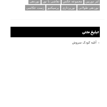
لنز دوربین
مجموعه عکس
نقاشی با نور
نوردهی
نوردهی طولانی
نورپردازی
پرسپکتیو
ژست عکاسی
تبلیغ متنی
آتلیه کودک سروش
تازه ترین سوالات مطرح شده
مشکل فکوس در لنز ۳۵ نیکون
آموزش رایگان نقد و بررسی و گروه های عکاسی آنلاین
مشکل با کم کردن دیافراگم
Fujifilm or Olympus