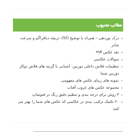
مطالب محبوب
درک نوردهی – همراه با توضیح ISO، دریچه دیافراگم و سرعت
شاتر
نقد عکس #۹۹
سوالات عکاسی
تنظیمات فلاش داخلی دوربین: آشنایی با گزینه های فلاش توکار
دوربین شما
نمونه های زیبای عکس های مفهومی
مجموعه عکس های غروب آفتاب
۳ روش برای درجه بندی و تنظیم دقیق رنگ در فتوشاپ
۲۰ تکنیک ترکیب بندی در عکاسی که عکس های شما را بهتر می
کنند