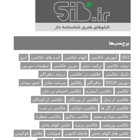
برچسب‌ها
ISO
آموزش عکاسی
الهام عکاسی
ایده های عکاسی
ایزو
ترفند عکاسی
ترکیب بندی
تمرین عکاسی
تنظیمات دوربین
تکنیک عکاسی
خلاقیت در عکاسی
دریچه دیافراگم
دوربین DSLR
دیافراگم
رفلکتور
سرعت شاتر
عمق میدان
عکاسی
عکاسی آبستره
عکاسی اجسام بی جان
عکاسی از مدل
عکاسی از پرندگان
عکاسی از کودکان
عکاسی از گل ها
عکاسی خیابانی
عکاسی در شب
عکاسی سیاه و سفید
عکاسی ماکرو
عکاسی منظره
عکاسی ورزشی
عکاسی پرتره
عکس الهام بخش
عکس های الهام بخش
فاصله کانونی
فتوشاپ
فلاش
فوکوس