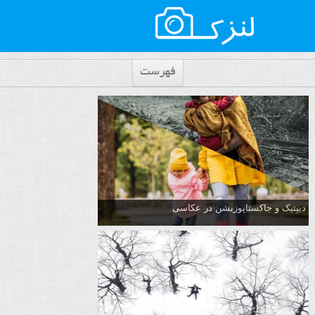
فهرست
دیپتیک و جاکستا‌پوزیشن در عکاسی