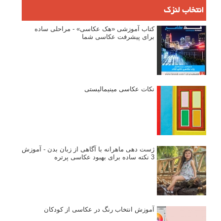
دیپتیک و جاکستا‌پوزیشن در عکاسی
۶۰ نمونه عکس سبک ماکسیمالیسم
وبینار دوره جامع آموزش ترکیب بندی عکاسی (فیلم ضبط شده)
ماکسیمالیسم در عکاسی
نقطه عطف در عکاسی
اندازه و تناسب در عکاسی
مراحل نقد عکس: چطور یک عکس را نقد کنیم
استودیوم یا پونکتوم؟ هر یک در عکاسی چه مفهومی دارند
پرتره دختر افغان اثر استیو مک‌کری: چرا اینقدر معروف شد و مورد
توجه قرار گرفت
خطای اعوجاج رنگی یا کروماتیک ابریشن
انتخاب لنزک
کتاب آموزشی «هک عکاسی» - مراحلی ساده
برای پیشرفت عکاسی شما