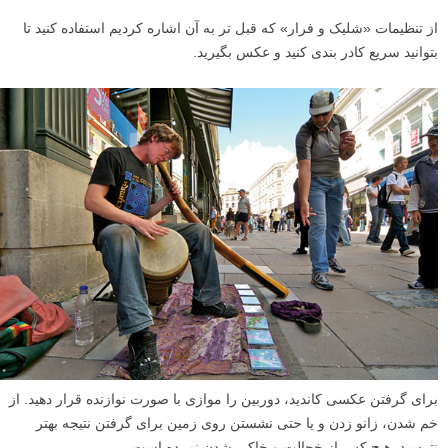
روی آن می زنند؟ هر وقت قصد داشتید به جای گرفتن عکس ثابت یک شخص
از یک حرکت یا فعالیت «لحظه ای از زمان» عکس بگیرید، به دنبال رنگها و
اجزایی در کاردتان باشید که بتواند به جذابیت عکستان کمک کند و همچنین
توجه بیننده را جلب کند.
نوازندگان خیابانی
همه ما دوست داریم از سرگرم کنندگان و مخصوصاً نوازندگان خیابانی
عکاسی کنیم، مخصوصاً وقتی که به شهر یا کشور دیگری سفر کرده ایم. از
آنها می توان عکسهای پرتره خیابانی بسیار خوبی گرفت چرا که عکسمان
رنگهای زیادی دارد، متحرک است، و جدا از همه اینها، این افراد عادت دارند
که از آنها عکس گرفته شود.
از تنظیمات «شلیک و فرار» که قبل تر به آن اشاره کردیم استفاده کنید تا
بتوانید سریع کادر بندی کنید و عکس بگیرید.