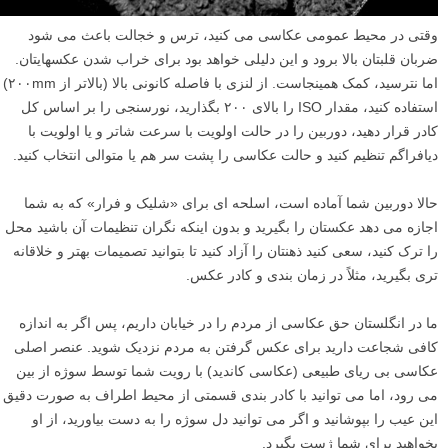
وقتی در محیط عمومی عکاسی می کنید، ترس و خجالت باعث می شود
ضربان قلبتان بالا برود و این دلیلی خواهد بود برای خراب شدن عکسهایتان.
اما نترسید، کمک همینجاست. از لنزی با فاصله کانونی بالا (بالاتر از ۲۰۰mm)
استفاده کنید، مقدار ISO را بالای ۲۰۰ بگذارید، نورسنجی را بر اساس کل
کادر قرار دهید، دوربین را در حالت اولویت با سرعت شاتر و یا اولویت با
دیافراگم تنظیم کنید و حالت عکاسی را پشت سر هم یا متوالی انتخاب کنید.
حالا دوربین شما آماده است، اسلحه ای برای «شلیک و فرار» که به شما
اجازه می دهد عکستان را بگیرید و بدون اینکه نگران تنظیمات آن باشید محل
را ترک کنید، سعی کنید ذهنتان را آزاد کنید تا بتوانید تصمیمات بهتر و خلاقانه
تری بگیرید، مثلاً در زمان بندی و کادر عکس.
ما در انگلستان حق عکاسی از مردم را در خیابان داریم، پس اگر به اندازه
کافی شجاعت دارید برای عکس گرفتن به مردم نزدیک شوید. عنصر اصلی
عکاسی بی ریای طبیعی (عکاسی کاندید) با رویت شما توسط سوژه از بین
می رود، اما می توانید با کادر بندی قسمتی از محیط اطراف به صورت دقیق
این عیب را بپوشانید و اگر می توانید دل سوژه را به دست بیاورید، از او
بخواهید برای شما ژست بگیرد.