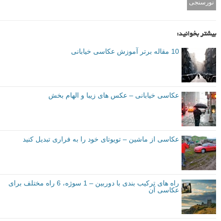
مقدماتی
نکات آموزشی
ISO
اولویت دیافراگم
برچسب ها
اولویت سرعت شاتر
پرتره بسته
پرتره واقع بینانه
حالت TV
حالت عکاسی متوالی
شاخه های سخت عکاسی
عکاسی از نوازندگان
عکاسی پرتره
عکاسی خیابانی
عکاسی در محیط عمومی
عکاسی کاندید
عکس عریض
فاصله کانونی
فاصله کانونی بالا
فاصله کانونی پایین
فاصله کانونی لنز
فوکوس
کادربندی
لنز بلند
لنز واید
نوازندگان خیابانی
نورسنجی
بیشتر بخوانید:
10 مقاله برتر آموزش عکاسی خیابانی