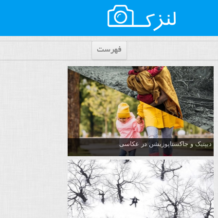
فهرست
دیپتیک و جاکستا‌پوزیشن در عکاسی