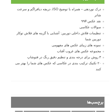
ژست دهی ماهرانه با آگاهی از زبان بدن - آموزش
3 نکته ساده برای بهبود عکاسی پرتره
آموزش انتخاب رنگ در عکاسی از کودکان
10 باید و نباید در روتوش عکس ها
درک نوردهی – همراه با توضیح ISO، دریچه
دیافراگم و سرعت شاتر