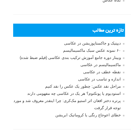
نام کاربری
رمز عبور
مرا به خاطر بسپار
ثبت نام
بازیابی رمز عبور
جستجو یرای: