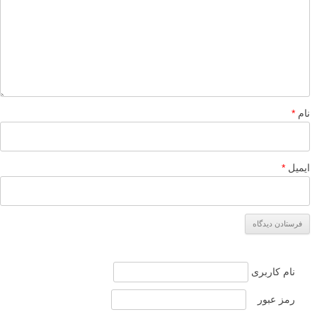
عکاسی خیابانی توسط Thomas Leuthard
عکاسی خیابانی – عکس های زیبا و الهام بخش
نمونه های زیبای دستکاری عکس یا photo manipulation با
فتوشاپ
9 نکته ترکیب بندی بر اساس عکس های استیو مک کری عکاس
خبری
لطفا نظرتان در مورد مطلب را در اینجا مطرح نمایید. اگر سوالی دارید، در
بخش
پرسش و پاسخ
مطرح نمایید.