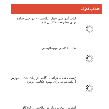
بخش های تازه لنزک
پروژه های عکاسی
مصاحبه با عکاسان
مسابقه عکاسی
فروش عکس
عکس‌کاوی
نگاه عکاس
تازه ترین مطالب
دیپتیک و جاکستا‌پوزیشن در عکاسی
۶۰ نمونه عکس سبک ماکسیمالیسم
وبینار دوره جامع آموزش ترکیب بندی عکاسی (فیلم ضبط شده)
ماکسیمالیسم در عکاسی
نقطه عطف در عکاسی