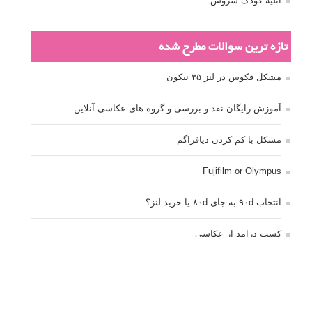
کنند
برچسب‌ها
ISO
آموزش عکاسی
الهام عکاسی
ایده های عکاسی
ایزو
ترفند عکاسی
ترکیب بندی
تمرین عکاسی
تنظیمات دوربین
تکنیک عکاسی
خلاقیت در عکاسی
دریچه دیافراگم
دوربین DSLR
دیافراگم
رفلکتور
سرعت شاتر
عمق میدان
عکاسی
عکاسی آبستره
عکاسی اجسام بی جان
عکاسی از مدل
عکاسی از پرندگان
عکاسی از کودکان
عکاسی از گل ها
عکاسی خیابانی
عکاسی در شب
عکاسی سیاه و سفید
عکاسی ماکرو
عکاسی منظره
عکاسی ورزشی
عکاسی پرتره
عکس الهام بخش
عکس های الهام بخش
فاصله کانونی
فتوشاپ
فلاش
فوکوس