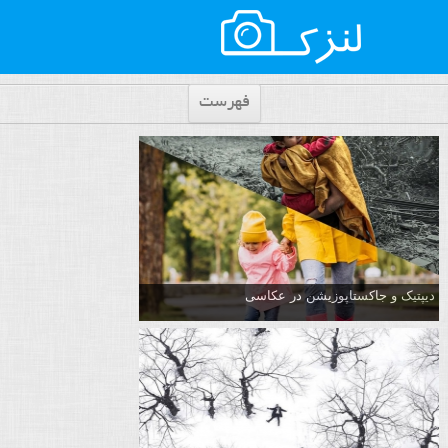
فهرست
دیپتیک و جاکستا‌پوزیشن در عکاسی