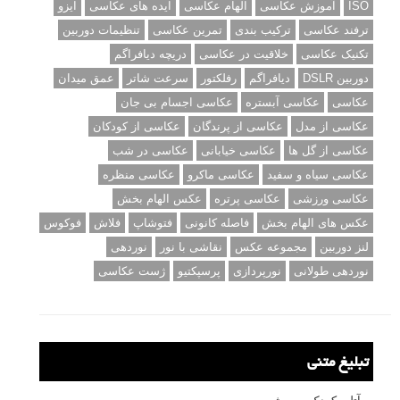
مطالب محبوب
درک نوردهی – همراه با توضیح ISO، دریچه دیافراگم و سرعت
شاتر
نقد عکس #۹۹
سوالات عکاسی
تنظیمات فلاش داخلی دوربین: آشنایی با گزینه های فلاش توکار
دوربین شما
نمونه های زیبای عکس های مفهومی
مجموعه عکس های غروب آفتاب
۳ روش برای درجه بندی و تنظیم دقیق رنگ در فتوشاپ
۲۰ تکنیک ترکیب بندی در عکاسی که عکس های شما را بهتر می