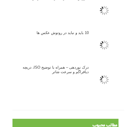
اندازه و تناسب در عکاسی
مراحل نقد عکس: چطور یک عکس را نقد کنیم
استودیوم یا پونکتوم؟ هر یک در عکاسی چه مفهومی دارند
پرتره دختر افغان اثر استیو مک‌کری: چرا اینقدر معروف شد و مورد
توجه قرار گرفت
خطای اعوجاج رنگی یا کروماتیک ابریشن
انتخاب لنزک
کتاب آموزشی «هک عکاسی» - مراحلی ساده
برای پیشرفت عکاسی شما
نکات عکاسی مینیمالیستی