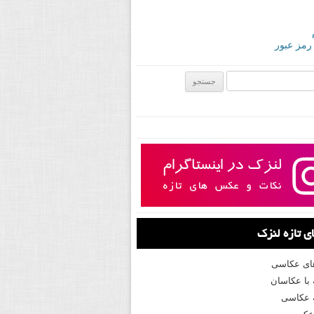
 رمز عبور
ی:
 تازه لنزک
های عکاسی
با عکاسان
 عکاسی