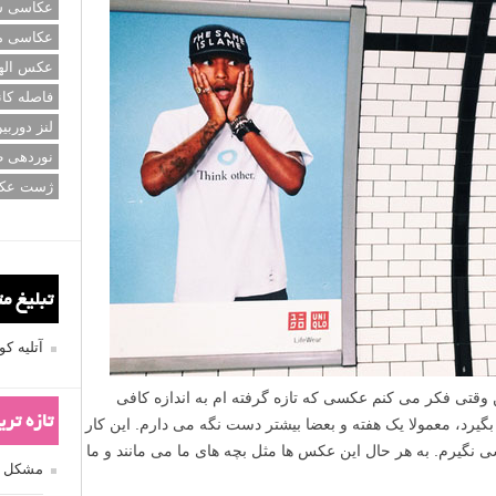
عکاسی سی
عکاسی م
که علاقه مند به عکاسی در ژانر خیابانی یا هر ژانر دیگری
ه کنید و از خودتان در نهایت روراستی بپرسید: «حرف این
عکس اله
فاصله کان
لنز دوربی
ید در لحظه برای این سوال جواب داشته باشید، چون بقیه هم
نوردهی ط
ژست عک
ایی فوق العاده است؟ یا طریقی که اشیاء و خط ها در کنار هم
لبی در چیدمان اشیاء وجود دارد؟ ایا بیننده این عکس با طوفانی
خنده یا گریه وا می دارد؟
تبلیغ م
الی.
آتلیه 
تازه تر
مشکل فکوس