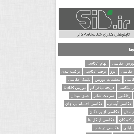
ها
وزش عکاسی
الهام عکاسی
 عکاسی
ایزو
ترفند عکاسی
ترکیب بندی
کاسی
تنظیمات دوربین
تکنیک عکاسی
ر عکاسی
دریچه دیافراگم
دوربین DSLR
رفلکتور
سرعت شاتر
عمق میدان
عکاسی آبستره
عکاسی اجسام بی جان
 مدل
عکاسی از پرندگان
 کودکان
عکاسی از گل ها
ابانی
عکاسی در شب