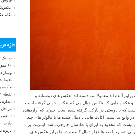
فروش 
عکس‌کا
نگاه ع
تازه تر
دیپتیک 
۶۰ نمونه عکس سبک ماکسیمالیسم
وبینار 
ضبط شد
ماکسیم
نقطه ع
برایم آمده اند معمولا سه دسته اند: عکس های دوستانه و
اندازه 
ن و عکس هایی که عکاس خیال می کند عکس خوبی گرفته است.
مراحل 
 که با دوستی در پارکی گرفته شده است. چیزی که آزاردهنده
استودیو
اقع بد است. اکانت هایی با دنبال کننده ها یا فالوئر های چند
دارند
ی نیست که محدود به ایران یا عکاسان خارجی باشد. اینترنت پر
پرتره د
 شمار، با صد ها هزار دنبال کننده و ده ها برابر عکس های