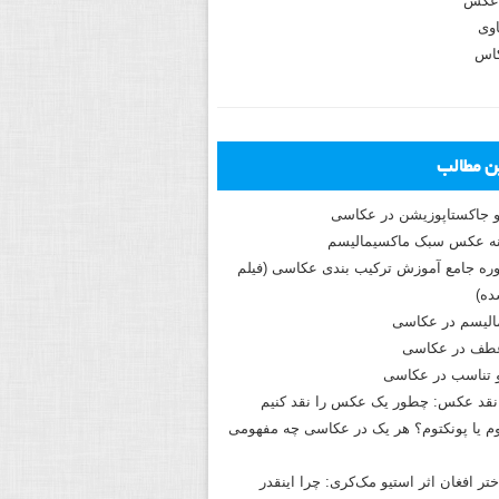
عکس
وی
کاس
ین مطالب
و جاکستا‌پوزیشن در عکاسی
دوره جامع آموزش ترکیب بندی عکاسی (فیلم
ه)
الیسم در عکاسی
طف در عکاسی
و تناسب در عکاسی
نقد عکس: چطور یک عکس را نقد کنیم
م یا پونکتوم؟ هر یک در عکاسی چه مفهومی
ختر افغان اثر استیو مک‌کری: چرا اینقدر