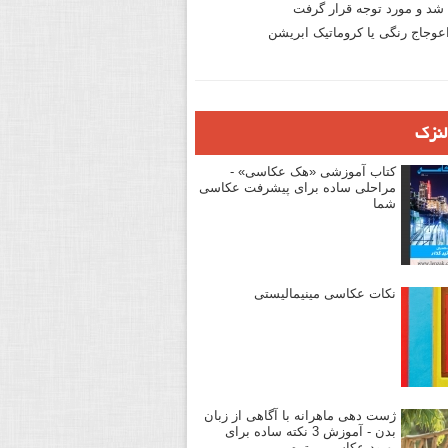
د و مورد توجه قرار گرفت
وجاج رنگی یا کروماتیک ابریشن
لنزک
کتاب آموزشی «هک عکاسی» -
مراحلی ساده برای پیشرفت عکاسی
شما
نکات عکاسی مینیمالیستی
ژست دهی ماهرانه با آگاهی از زبان
بدن - آموزش 3 نکته ساده برای
بهبود عکاسی پرتره