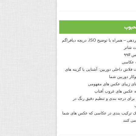
حبوب
درک نوردهی – همراه با توضیح ISO، دریچه دیافراگم
 شاتر
 #۹۹
 عکاسی
 فلاش داخلی دوربین: آشنایی با گزینه های
کار دوربین شما
های زیبای عکس های مفهومی
 عکس های غروب آفتاب
برای درجه بندی و تنظیم دقیق رنگ در
نیک ترکیب بندی در عکاسی که عکس های شما
می کنند