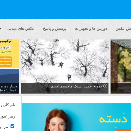
یش عکس
دوربین ها و تجهیزات
پرسش و پاسخ
عکس های دیدنی
60 نمونه عکس سبک ماکسیمالیسم
وبینار دور
ضبط شده)
نام کاربر
رمز عبور
مرا ب