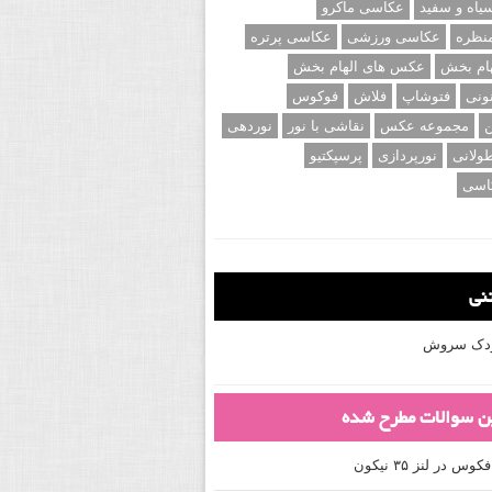
اه و سفید
عکاسی ماکرو
نظره
عکاسی ورزشی
عکاسی پرتره
ام بخش
عکس های الهام بخش
ونی
فتوشاپ
فلاش
فوکوس
ن
مجموعه عکس
نقاشی با نور
نوردهی
ولانی
نورپردازی
پرسپکتیو
اسی
تنی
کودک سروش
ین سوالات مطرح شده
 در لنز ۳۵ نیکون