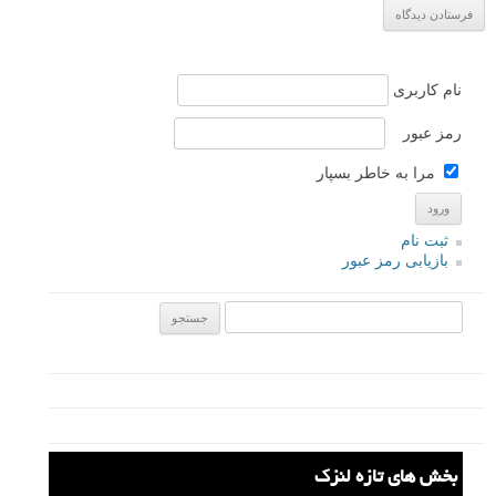
م
منبع
برگرفته از: kitaro10
عکس های دیدنی
عکاس حرفه ای
عکاسی زیر آب
برچسب ها
عکس های مفهومی
لطافت کودکی