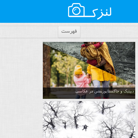
فهرست
دیپتیک و جاکستا‌پوزیشن در عکاسی