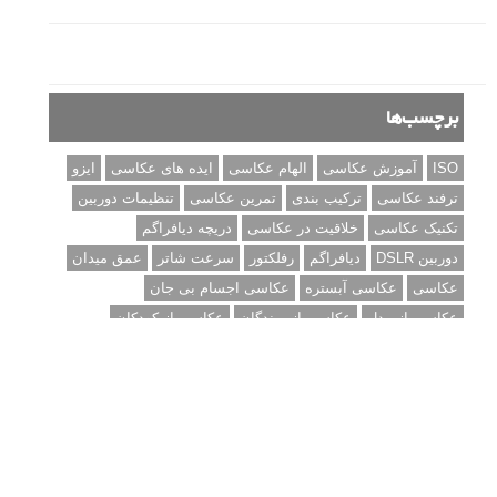
۶۰ نمونه عکس سبک ماکسیمالیسم
وبینار دوره جامع آموزش ترکیب بندی عکاسی (فیلم ضبط شده)
ماکسیمالیسم در عکاسی
نقطه عطف در عکاسی
اندازه و تناسب در عکاسی
مراحل نقد عکس: چطور یک عکس را نقد کنیم
استودیوم یا پونکتوم؟ هر یک در عکاسی چه مفهومی دارند
پرتره دختر افغان اثر استیو مک‌کری: چرا اینقدر معروف شد و مورد
توجه قرار گرفت
خطای اعوجاج رنگی یا کروماتیک ابریشن
انتخاب لنزک
کتاب آموزشی «هک عکاسی» - مراحلی ساده
برای پیشرفت عکاسی شما