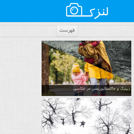
فهرست
دیپتیک و جاکستا‌پوزیشن در عکاسی