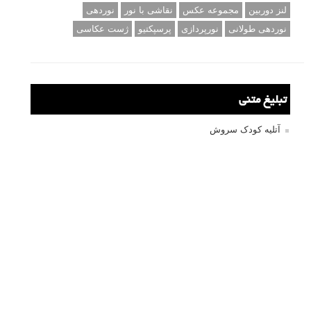
لنز دوربین
مجموعه عکس
نقاشی با نور
نوردهی
نوردهی طولانی
نورپردازی
پرسپکتیو
ژست عکاسی
تبلیغ متنی
آتلیه کودک سروش
تازه ترین سوالات مطرح شده
مشکل فکوس در لنز ۳۵ نیکون
آموزش رایگان نقد و بررسی و گروه های عکاسی آنلاین
مشکل با کم کردن دیافراگم
Fujifilm or Olympus