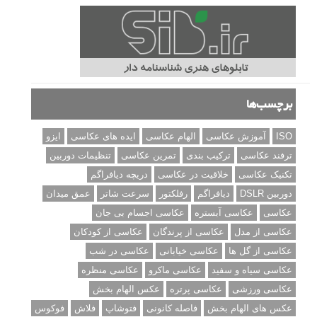
برچسب‌ها
ISO
آموزش عکاسی
الهام عکاسی
ایده های عکاسی
ایزو
ترفند عکاسی
ترکیب بندی
تمرین عکاسی
تنظیمات دوربین
تکنیک عکاسی
خلاقیت در عکاسی
دریچه دیافراگم
دوربین DSLR
دیافراگم
رفلکتور
سرعت شاتر
عمق میدان
عکاسی
عکاسی آبستره
عکاسی اجسام بی جان
عکاسی از مدل
عکاسی از پرندگان
عکاسی از کودکان
عکاسی از گل ها
عکاسی خیابانی
عکاسی در شب
عکاسی سیاه و سفید
عکاسی ماکرو
عکاسی منظره
عکاسی ورزشی
عکاسی پرتره
عکس الهام بخش
عکس های الهام بخش
فاصله کانونی
فتوشاپ
فلاش
فوکوس