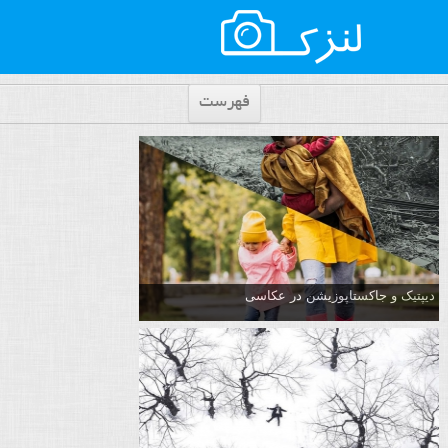
فهرست
دیپتیک و جاکستا‌پوزیشن در عکاسی