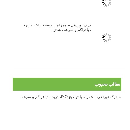
انتخاب لنزک
کتاب آموزشی «هک عکاسی» - مراحلی ساده
برای پیشرفت عکاسی شما
نکات عکاسی مینیمالیستی
ژست دهی ماهرانه با آگاهی از زبان بدن - آموزش
3 نکته ساده برای بهبود عکاسی پرتره