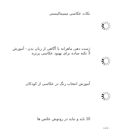
فروش عکس
عکس‌کاوی
نگاه عکاس
تازه ترین مطالب
دیپتیک و جاکستا‌پوزیشن در عکاسی
۶۰ نمونه عکس سبک ماکسیمالیسم
وبینار دوره جامع آموزش ترکیب بندی عکاسی (فیلم ضبط شده)
ماکسیمالیسم در عکاسی
نقطه عطف در عکاسی
اندازه و تناسب در عکاسی
مراحل نقد عکس: چطور یک عکس را نقد کنیم
استودیوم یا پونکتوم؟ هر یک در عکاسی چه مفهومی دارند
پرتره دختر افغان اثر استیو مک‌کری: چرا اینقدر معروف شد و مورد
توجه قرار گرفت
خطای اعوجاج رنگی یا کروماتیک ابریشن