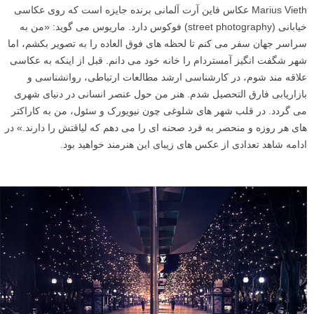
Marius Vieth عکاس فاین آرت آلمانی برنده جایزه است که روی عکاسی
خیابانی (street photography) فوکوس دارد. ماریوس می گوید: «من به
سراسر جهان سفر می کنم تا لحظه های فوق العاده را به تصویر بکشم، اما
شهر شگفت انگیز آمستردام را خانه خود می دانم. قبل از اینکه به عکاسی
علاقه مند شوم، در کارشناسی ارشد مطالعات ارتباطی، روانشناسی و
بازاریابی فارق التحصیل شدم. هنر من حول عنصر انسانی در دنیای شهری
می گردد. در قلب شهر های شلوغی چون نیویورک و سئول، من به کاراکتر
های هر روزه و منحصر به فرد صحنه ای را می دهم که لیاقتش را دارند.» در
ادامه شاهد تعدادی از عکس های زیبای این هنرمند خواهید بود.