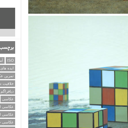
برچسب‌
ISO
آم
ایده های
تمرین ع
خلاقیت د
دیافراگم
عکاسی
عکاسی از
عکاسی از
عکاسی خی