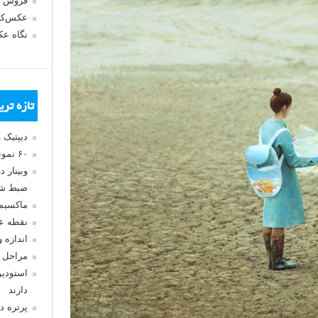
فروش 
عکس‌کا
نگاه ع
تازه تر
دیپتیک 
۶۰ نمونه عکس سبک ماکسیمالیسم
وبینار 
ضبط شد
ماکسیم
نقطه ع
اندازه 
مراحل 
استودیو
دارند
پرتره د