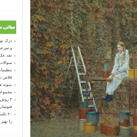
مطالب م
و سرعت
نقد عکس
سوالات
تنظیمات
فلاش تو
نمونه 
مجموعه
۳ روش 
فتوشاپ
۲۰ تک
را بهتر 