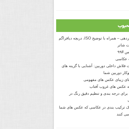
حبوب
درک نوردهی – همراه با توضیح ISO، دریچه دیافراگم
 شاتر
 #۹۹
 عکاسی
 فلاش داخلی دوربین: آشنایی با گزینه های
کار دوربین شما
های زیبای عکس های مفهومی
 عکس های غروب آفتاب
برای درجه بندی و تنظیم دقیق رنگ در
نیک ترکیب بندی در عکاسی که عکس های شما
می کنند