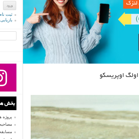
ثبت نام
بازیابی
جستجو یرا
اولگ اوپریسکو
بخش های
پروژه 
مصاحبه 
مسابقه