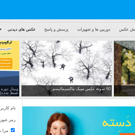
یش عکس
دوربین ها و تجهیزات
پرسش و پاسخ
عکس های دیدنی
60 نمونه عکس سبک ماکسیمالیسم
وبینار دور
ضبط شده)
نام کاربر
رمز عبور
مرا ب