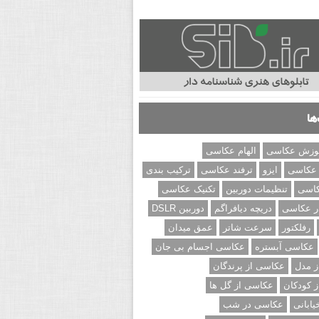
ها
وزش عکاسی
الهام عکاسی
 عکاسی
ایزو
ترفند عکاسی
ترکیب بندی
کاسی
تنظیمات دوربین
تکنیک عکاسی
ر عکاسی
دریچه دیافراگم
دوربین DSLR
رفلکتور
سرعت شاتر
عمق میدان
عکاسی آبستره
عکاسی اجسام بی جان
 مدل
عکاسی از پرندگان
 کودکان
عکاسی از گل ها
ابانی
عکاسی در شب