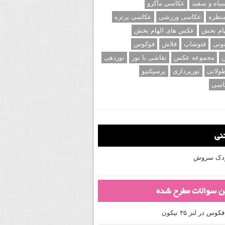
اه و سفید
عکاسی ماکرو
نظره
عکاسی ورزشی
عکاسی پرتره
ام بخش
عکس های الهام بخش
ونی
فتوشاپ
فلاش
فوکوس
ن
مجموعه عکس
نقاشی با نور
نوردهی
ولانی
نورپردازی
پرسپکتیو
اسی
تنی
کودک سروش
ین سوالات مطرح شده
 در لنز ۳۵ نیکون