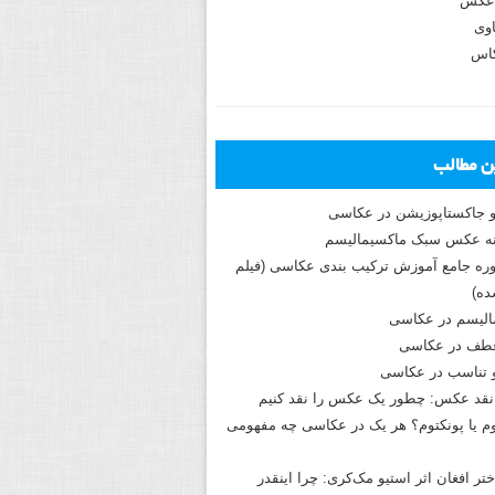
عکس
وی
کاس
ین مطالب
و جاکستا‌پوزیشن در عکاسی
دوره جامع آموزش ترکیب بندی عکاسی (فیلم
ه)
الیسم در عکاسی
طف در عکاسی
و تناسب در عکاسی
نقد عکس: چطور یک عکس را نقد کنیم
م یا پونکتوم؟ هر یک در عکاسی چه مفهومی
ختر افغان اثر استیو مک‌کری: چرا اینقدر