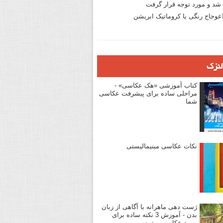
د و مورد توجه قرار گرفت
وجاج رنگی یا کروماتیک ابریشن
لنزک
کتاب آموزشی «هک عکاسی» -
مراحلی ساده برای پیشرفت عکاسی
شما
نکات عکاسی مینیمالیستی
ژست دهی ماهرانه با آگاهی از زبان
بدن - آموزش 3 نکته ساده برای
بهبود عکاسی پرتره