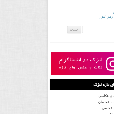
 رمز عبور
ی:
 تازه لنزک
های عکاسی
با عکاسان
 عکاسی