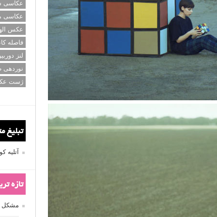
عکاسی سی
عکاسی م
عکس اله
فاصله کان
لنز دوربی
نوردهی ط
ژست عک
تبلیغ م
آتلیه 
تازه تر
مشکل فکوس