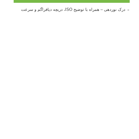
درک نوردهی – همراه با توضیح ISO، دریچه دیافراگم و سرعت
شاتر
نقد عکس #۹۹
سوالات عکاسی
تنظیمات فلاش داخلی دوربین: آشنایی با گزینه های فلاش توکار
دوربین شما
نمونه های زیبای عکس های مفهومی
مجموعه عکس های غروب آفتاب
۳ روش برای درجه بندی و تنظیم دقیق رنگ در فتوشاپ
۲۰ تکنیک ترکیب بندی در عکاسی که عکس های شما را بهتر می
کنند