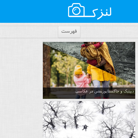
فهرست
دیپتیک و جاکستا‌پوزیشن در عکاسی