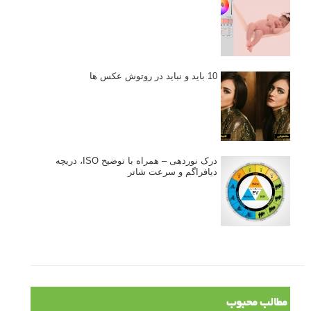
10 باید و نباید در روتوش عکس ها
درک نوردهی – همراه با توضیح ISO، دریچه
دیافراگم و سرعت شاتر
مطالب محبوب