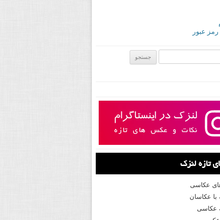
 رمز عبور
ی:
 تازه لنزک
های عکاسی
با عکاسان
 عکاسی