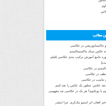
عکس
وی
کاس
ین مطالب
و جاکستا‌پوزیشن در عکاسی
دوره جامع آموزش ترکیب بندی عکاسی (فیلم
ه)
الیسم در عکاسی
طف در عکاسی
و تناسب در عکاسی
نقد عکس: چطور یک عکس را نقد کنیم
م یا پونکتوم؟ هر یک در عکاسی چه مفهومی
ختر افغان اثر استیو مک‌کری: چرا اینقدر