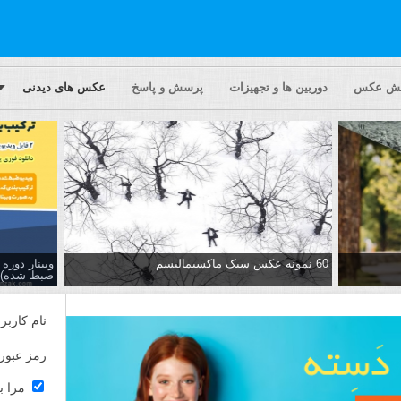
یش عکس
دوربین ها و تجهیزات
پرسش و پاسخ
عکس های دیدنی
60 نمونه عکس سبک ماکسیمالیسم
وبینار دور
ضبط شده)
نام کاربر
رمز عبور
مرا ب