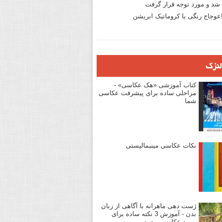
د و مورد توجه قرار گرفت
وجاج رنگی یا کروماتیک ابریشن
لنزک
کتاب آموزشی «هک عکاسی» -
مراحلی ساده برای پیشرفت عکاسی
شما
نکات عکاسی مینیمالیستی
ژست دهی ماهرانه با آگاهی از زبان
بدن - آموزش 3 نکته ساده برای
بهبود عکاسی پرتره