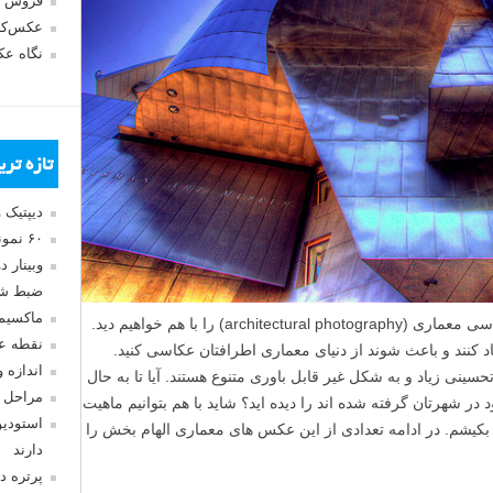
فروش 
عکس‌کا
نگاه ع
تازه تر
دیپتیک 
۶۰ نمونه عکس سبک ماکسیمالیسم
وبینار 
ضبط شد
ماکسیم
امروز مجموعه ای از عکس ها در شاخه عکاسی معماری (architectural photography) را با هم خواهیم دید.
نقطه ع
د کنند و باعث شوند از دنیای معماری اطرافتان عکاسی کنید.
اندازه 
ینی زیاد و به شکل غیر قابل باوری متنوع هستند. آیا تا به حال
مراحل 
ر شهرتان گرفته شده اند را دیده اید؟ شاید با هم بتوانیم ماهیت
استودیو
 بکیشم. در ادامه تعدادی از این عکس های معماری الهام بخش را
دارند
پرتره د