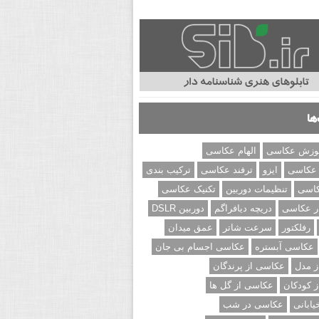
ها
وزش عکاسی
الهام عکاسی
 عکاسی
ایزو
ترفند عکاسی
ترکیب بندی
کاسی
تنظیمات دوربین
تکنیک عکاسی
ر عکاسی
دریچه دیافراگم
دوربین DSLR
رفلکتور
سرعت شاتر
عمق میدان
عکاسی آبستره
عکاسی اجسام بی جان
 مدل
عکاسی از پرندگان
 کودکان
عکاسی از گل ها
ابانی
عکاسی در شب