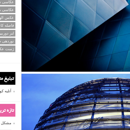
عکاسی سی
عکاسی م
عکس اله
فاصله کان
لنز دوربی
نوردهی ط
ژست عک
تبلیغ م
آتلیه 
تازه تر
مشکل فکوس