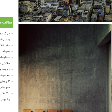
مطالب م
و سرعت
نقد عکس
سوالات
تنظیمات
فلاش تو
نمونه 
مجموعه
۳ روش 
فتوشاپ
۲۰ تک
را بهتر 