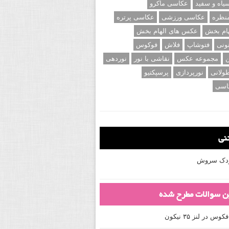
اه و سفید
عکاسی ماکرو
نظره
عکاسی ورزشی
عکاسی پرتره
ام بخش
عکس های الهام بخش
ونی
فتوشاپ
فلاش
فوکوس
ن
مجموعه عکس
نقاشی با نور
نوردهی
ولانی
نورپردازی
پرسپکتیو
اسی
تنی
کودک سروش
ین سوالات مطرح شده
 در لنز ۳۵ نیکون