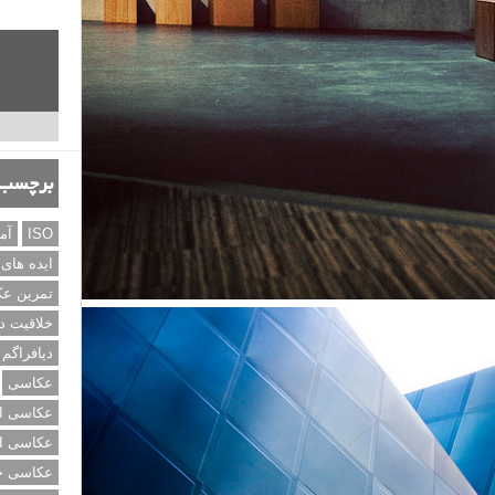
برچسب‌
ISO
آم
ایده های
تمرین ع
خلاقیت د
دیافراگم
عکاسی
عکاسی از
عکاسی از
عکاسی خی