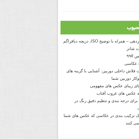
حبوب
درک نوردهی – همراه با توضیح ISO، دریچه دیافراگم
 شاتر
 #۹۹
 عکاسی
 فلاش داخلی دوربین: آشنایی با گزینه های
کار دوربین شما
های زیبای عکس های مفهومی
 عکس های غروب آفتاب
برای درجه بندی و تنظیم دقیق رنگ در
نیک ترکیب بندی در عکاسی که عکس های شما
می کنند