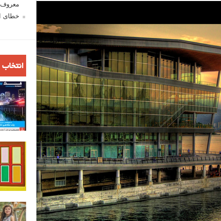
معروف ش
خطای اع
انتخاب 