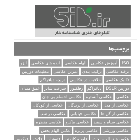
برچسب‌ها
ISO
آموزش عکاسی
الهام عکاسی
ایده های عکاسی
ایزو
ترفند عکاسی
ترکیب بندی
تمرین عکاسی
تنظیمات دوربین
تکنیک عکاسی
خلاقیت در عکاسی
دریچه دیافراگم
دوربین DSLR
دیافراگم
رفلکتور
سرعت شاتر
عمق میدان
عکاسی
عکاسی آبستره
عکاسی اجسام بی جان
عکاسی از مدل
عکاسی از پرندگان
عکاسی از کودکان
عکاسی از گل ها
عکاسی خیابانی
عکاسی در شب
عکاسی سیاه و سفید
عکاسی ماکرو
عکاسی منظره
عکاسی ورزشی
عکاسی پرتره
عکس الهام بخش
عکس های الهام بخش
فاصله کانونی
فتوشاپ
فلاش
فوکوس