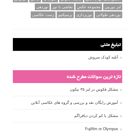
لنز دوربین
مجموعه عکس
نقاشی با نور
نوردهی
نوردهی طولانی
نورپردازی
پرسپکتیو
ژست عکاسی
تبلیغ متنی
آتلیه کودک سروش
تازه ترین سوالات مطرح شده
مشکل فکوس در لنز ۳۵ نیکون
آموزش رایگان نقد و بررسی و گروه های عکاسی آنلاین
مشکل با کم کردن دیافراگم
Fujifilm or Olympus