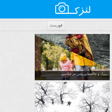
فهرست
دیپتیک و جاکستا‌پوزیشن در عکاسی