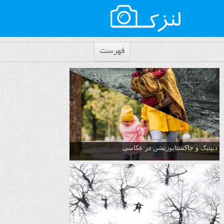
فهرست
دیپتیک و جاکستا‌پوزیشن در عکاسی