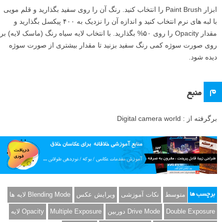
ابزار Paint Brush را انتخاب کنید. رنگ آن را روی سفید بگذارید و قلم مویی
با لبه های نرم انتخاب کنید و اندازه آن را نزدیک به ۴۰۰ پیکسل بگذارید و
مقدار Opacity را روی ۵۰% بگذارید. با انتخاب لایه سیاه رنگ (ماسک لایه) بر
روی صورت سوژه کمی رنگ سفید بزنید تا مقدار بیشتری از صورت سوژه
دیده شود.
م
منبع
برگرفته از : Digital camera world
متوسط
نکات آموزشی
ویرایش عکس
Blending Mode لایه ها
برچسب ها
Double Exposure
Drive Mode دوربین
Multiple Exposure
Opacity لایه