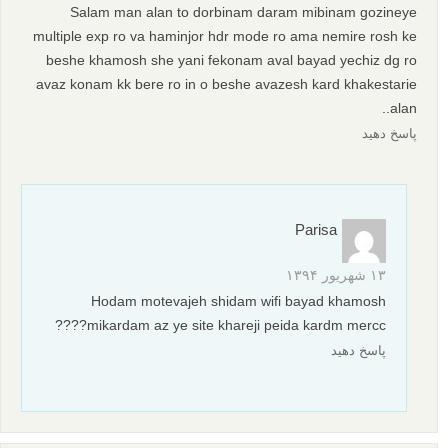
Salam man alan to dorbinam daram mibinam gozineye
multiple exp ro va haminjor hdr mode ro ama nemire rosh ke
beshe khamosh she yani fekonam aval bayad yechiz dg ro
avaz konam kk bere ro in o beshe avazesh kard khakestarie
alan..
پاسخ دهید
Parisa
۱۳ شهریور ۱۳۹۴
Hodam motevajeh shidam wifi bayad khamosh
mikardam az ye site khareji peida kardm mercc????
پاسخ دهید