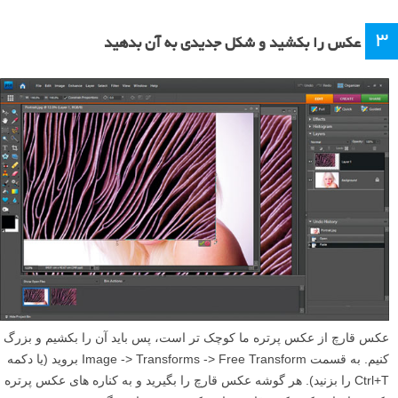
۳
عکس را بکشید و شکل جدیدی به آن بدهید
عکس قارچ از عکس پرتره ما کوچک تر است، پس باید آن را بکشیم و بزرگ
کنیم. به قسمت Image -> Transforms -> Free Transform بروید (یا دکمه
Ctrl+T را بزنید). هر گوشه عکس قارچ را بگیرید و به کناره های عکس پرتره