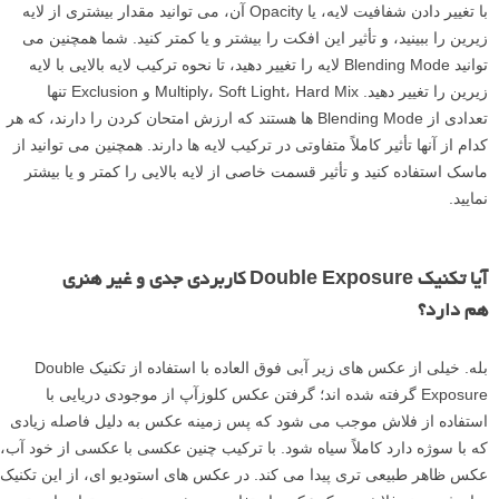
با تغییر دادن شفافیت لایه، یا Opacity آن، می توانید مقدار بیشتری از لایه
زیرین را ببینید، و تأثیر این افکت را بیشتر و یا کمتر کنید. شما همچنین می
توانید Blending Mode لایه را تغییر دهید، تا نحوه ترکیب لایه بالایی با لایه
زیرین را تغییر دهید. Multiply، Soft Light، Hard Mix و Exclusion تنها
تعدادی از Blending Mode ها هستند که ارزش امتحان کردن را دارند، که هر
کدام از آنها تأثیر کاملاً متفاوتی در ترکیب لایه ها دارند. همچنین می توانید از
ماسک استفاده کنید و تأثیر قسمت خاصی از لایه بالایی را کمتر و یا بیشتر
نمایید.
آیا تکنیک Double Exposure کاربردی جدی و غیر هنری
هم دارد؟
بله. خیلی از عکس های زیر آبی فوق العاده با استفاده از تکنیک Double
Exposure گرفته شده اند؛ گرفتن عکس کلوزآپ از موجودی دریایی با
استفاده از فلاش موجب می شود که پس زمینه عکس به دلیل فاصله زیادی
که با سوژه دارد کاملاً سیاه شود. با ترکیب چنین عکسی با عکسی از خود آب،
عکس ظاهر طبیعی تری پیدا می کند. در عکس های استودیو ای، از این تکنیک