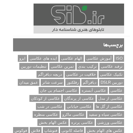
برچسب‌ها
ISO
آموزش عکاسی
الهام عکاسی
ایده های عکاسی
ایزو
ترفند عکاسی
ترکیب بندی
تمرین عکاسی
تنظیمات دوربین
تکنیک عکاسی
خلاقیت در عکاسی
دریچه دیافراگم
دوربین DSLR
دیافراگم
رفلکتور
سرعت شاتر
عمق میدان
عکاسی
عکاسی آبستره
عکاسی اجسام بی جان
عکاسی از مدل
عکاسی از پرندگان
عکاسی از کودکان
عکاسی از گل ها
عکاسی خیابانی
عکاسی در شب
عکاسی سیاه و سفید
عکاسی ماکرو
عکاسی منظره
عکاسی ورزشی
عکاسی پرتره
عکس الهام بخش
عکس های الهام بخش
فاصله کانونی
فتوشاپ
فلاش
فوکوس