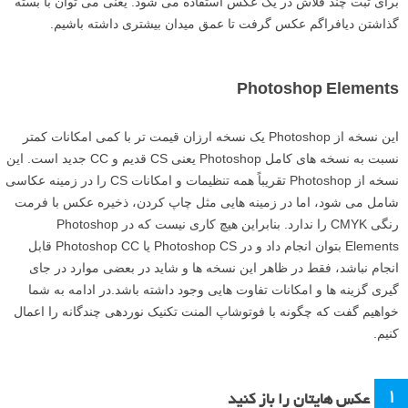
برای ثبت چند فلاش در یک عکس استفاده می شود. یعنی می توان با بسته
گذاشتن دیافراگم عکس گرفت تا عمق میدان بیشتری داشته باشیم.
Photoshop Elements
این نسخه از Photoshop یک نسخه ارزان قیمت تر با کمی امکانات کمتر
نسبت به نسخه های کامل Photoshop یعنی CS قدیم و CC جدید است. این
نسخه از Photoshop تقریباً همه تنظیمات و امکانات CS را در زمینه عکاسی
شامل می شود، اما در زمینه هایی مثل چاپ کردن، ذخیره عکس با فرمت
رنگی CMYK را ندارد. بنابراین هیچ کاری نیست که در Photoshop
Elements بتوان انجام داد و در Photoshop CS یا Photoshop CC قابل
انجام نباشد، فقط در ظاهر این نسخه ها و شاید در بعضی موارد در جای
گیری گزینه ها و امکانات تفاوت هایی وجود داشته باشد.در ادامه به شما
خواهیم گفت که چگونه با فوتوشاپ المنت تکنیک نوردهی چندگانه را اعمال
کنیم.
۱
عکس هایتان را باز کنید