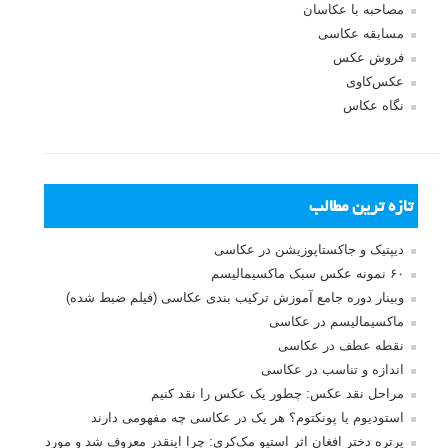
مصاحبه با عکاسان
مسابقه عکاسی
فروش عکس
عکس‌کاوی
نگاه عکاس
تازه ترین مطالب
دیپتیک و جاکستا‌پوزیشن در عکاسی
۶۰ نمونه عکس سبک ماکسیمالیسم
وبینار دوره جامع آموزش ترکیب بندی عکاسی (فیلم ضبط شده)
ماکسیمالیسم در عکاسی
نقطه عطف در عکاسی
اندازه و تناسب در عکاسی
مراحل نقد عکس: چطور یک عکس را نقد کنیم
استودیوم یا پونکتوم؟ هر یک در عکاسی چه مفهومی دارند
پرتره دختر افغان اثر استیو مک‌کری: چرا اینقدر معروف شد و مورد