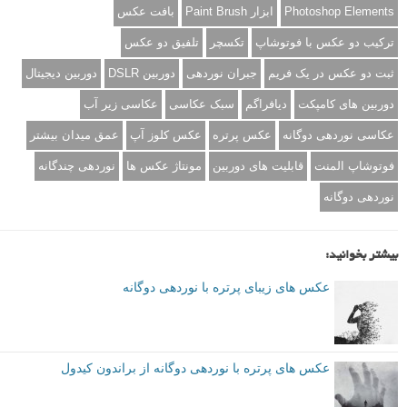
Photoshop Elements
ابزار Paint Brush
بافت عکس
ترکیب دو عکس با فوتوشاپ
تکسچر
تلفیق دو عکس
ثبت دو عکس در یک فریم
جبران نوردهی
دوربین DSLR
دوربین دیجیتال
دوربین های کامپکت
دیافراگم
سبک عکاسی
عکاسی زیر آب
عکاسی نوردهی دوگانه
عکس پرتره
عکس کلوز آپ
عمق میدان بیشتر
فوتوشاپ المنت
قابلیت های دوربین
مونتاژ عکس ها
نوردهی چندگانه
نوردهی دوگانه
بیشتر بخوانید:
عکس های زیبای پرتره با نوردهی دوگانه
عکس های پرتره با نوردهی دوگانه از براندون کیدول