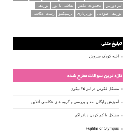
لنز دوربین
مجموعه عکس
نقاشی با نور
نوردهی
نوردهی طولانی
نورپردازی
پرسپکتیو
ژست عکاسی
تبلیغ متنی
آتلیه کودک سروش
تازه ترین سوالات مطرح شده
مشکل فکوس در لنز ۳۵ نیکون
آموزش رایگان نقد و بررسی و گروه های عکاسی آنلاین
مشکل با کم کردن دیافراگم
Fujifilm or Olympus