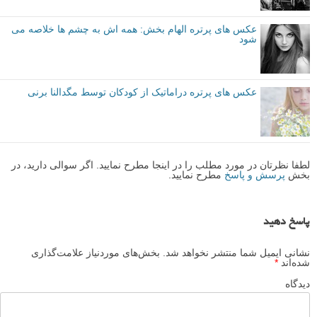
بیشتر بخوانید:
44 عکس سلفی یا خودنگاره خلاقانه
عکس های پرتره زیبا از Genevieve Caron
عکاسی پرتره توسط Alexandria Huff
عکس های پرتره الهام بخش: همه اش به چشم ها خلاصه می
شود
عکس های پرتره دراماتیک از کودکان توسط مگدالنا برنی