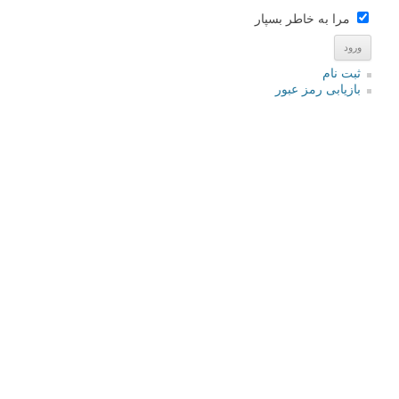
ایمیل
*
نام کاربری
رمز عبور
مرا به خاطر بسپار
ثبت نام
بازیابی رمز عبور
جستجو یرای: