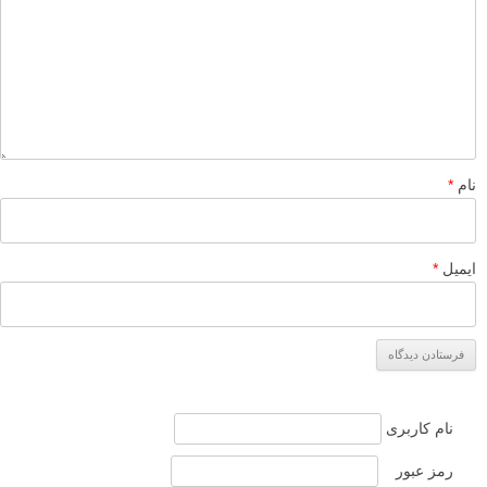
لطفا نظرتان در مورد مطلب را در اینجا مطرح نمایید. اگر سوالی دارید، در
بخش
پرسش و پاسخ
مطرح نمایید.
پاسخ دهید
نشانی ایمیل شما منتشر نخواهد شد.
بخش‌های موردنیاز علامت‌گذاری
شده‌اند
*
دیدگاه
نام
*