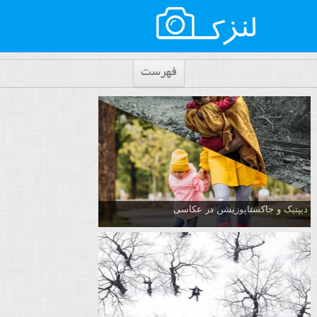
فهرست
دیپتیک و جاکستا‌پوزیشن در عکاسی