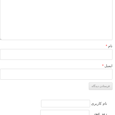
متوسط
نکات آموزشی
Sigma 10-20mm
استودیو عکاسی
برچسب ها
اولویت دیافراگم
ایزو
پرتره طبیعی
پس زمینه شلوغ
ترکیب بندی
تنظیمات دوربین
دوربین DSLR
رپورتاژ
رفلکتور طلایی
ژست دادن به مدل
ژست عکاسی
ژست گرفتن درست
سوژه عکاسی
عکاسی پرتره
عکاسی در محیط های طبیعی
عکاسی رپورتاژ
عکس تک رنگ
عکس سیاه و سفید
عکس عریض
کادر عکس
لنز واید
منبع نور
نوردهی
بیشتر بخوانید:
عکاسی با نور طبیعی – نمونه های زیبا
چند ایده فوق العاده برای عکاسی پرتره