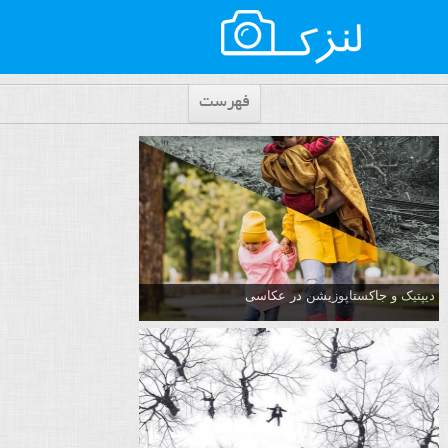
فهرست
دیپتیک و جاکستا‌پوزیشن در عکاسی