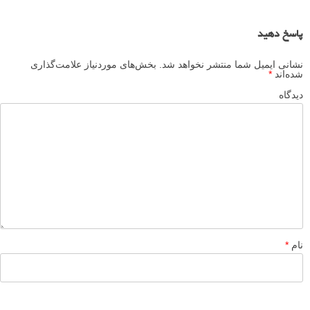
زیبایی ساده عکاسی انتزاعی - 25 نمونه دیدنی
عکاسی فاین آرت یا هنری از ماشین ها
پروژه عکاسی انطباق: عکس های از دنیس چریم
نظرات شما
احمد
۱۳ تیر ۱۳۹۵
به به چه هارمونی رنگیه
پاسخ دهید