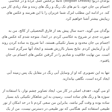
بوگدان دریوا (Bogdan Dreava) کاملا برعکس عمل کرده و در عکاسی
اجسام بی جان خود، با تم های تک رنگ و رنگ های زنده و شاد زیادی کار می
کند. در ادامه این مطلب لنزک شما عزیزان را با این هنرمند و عکس های
زیبایش بیشتر آشنا خواهیم کرد.
بوگدان می گوید، «سه سال پیش بعد از فارق التحصیلی از کالج، من به
صورت جدی تر شروع به عکاسی کردم. در ابتدا، متوجه شدم که عکس های
اجسام بی جان محدود و بسیار تکنیکی هستند، اما شروع به ساده کردن روند
آن و آزمایش کردم. نتایج بسیار باارزش هستند و ایجاد آنها سرگرم کننده
است. من نهایت خلاقیت و شادیم را در گرفتن عکس های اجسام بی جان
یافتم».
تنها به این تصویری که او از وسایل آبی رنگ در مقابل یک پس زمینه آبی
ایجاد کرده است، نگاهی بیاندازید.
او می گوید، «هدف اصلی در کار من، ایجاد تصاویر چشم نواز، با استفاده از
سوژه ها و رنگ های ساده است. رسیدن به این شاهکار تکنیکی باید بسیار
ساده بوده و وقت گیر نباشد، بنابراین من سعی کردم تا در حد امکان از نور
طبیعی استفاده کنم. هنگامی که نور طبیعی در دسترس نیست، من از یک