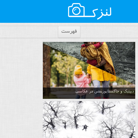
فهرست
دیپتیک و جاکستا‌پوزیشن در عکاسی