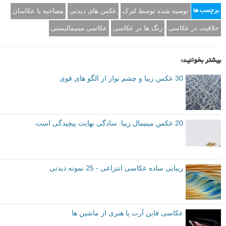
بوگدان همچنین روی یک پروژه جدید به نام
FugTiptil
کار می کند، او در این
صفحه اینستاگرام تجربیاتش را طی یادگیری هنر CGI (تصاویر خلق شده
توسط کامپیوتر) به اشتراک می گذارد.
صفحه بوگدان دریوا در سایت ۵۰۰px
م
منبع
برگرفته از: ۵۰۰px