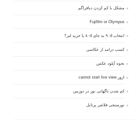
مشکل با کم کردن دیافراگم
Fujifilm or Olympus
انتخاب ۹۰d به جای ۸۰d یا خرید لنز؟
کسب درامد از عکاسی
نحوه آپلود عکس
ارور cannot start live view
کم شدن ناگهانی نور در دوربین
نورسنجی فلاشر پرتابل
کپی رایت © 2014 - 2021 لنزک - ذکر مطالب لنزک در رسانه های چاپی مستلزم کسب