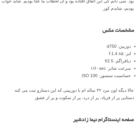
بود. نمی دانم کی این اتفاق افتاده بود و آن لحظات ما کجا بودیم. شاید خواب
بودیم، شایدم کور.
مشخصات عکس
دوربین: d750
لنز: ۸۵ f:1.4
دیافراگم: f/2.5
سرعت شاتر: ۱/۶۰sec
حساسیت سنسور: ISO 100
حالا دیگه اون مرد ۳۲ ساله ام با دوربینی که این دستارو ثبت می کنه.
دستایی پر از فریاد، پر از درد، پر از سکوت و پر از عشق.
صفحه اینستاگرام نیما زادشیر