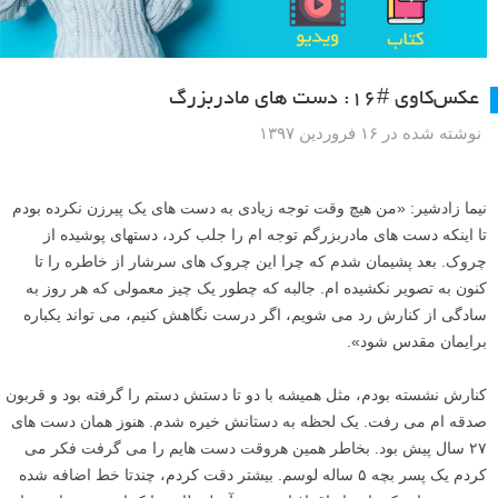
عکس‌کاوی #۱۶: دست های مادربزرگ
نوشته شده در ۱۶ فروردین ۱۳۹۷
نیما زادشیر: «من هیچ وقت توجه زیادی به دست های یک پیرزن نکرده بودم
تا اینکه دست های مادربزرگم توجه ام را جلب کرد، دستهای پوشیده از
چروک. بعد پشیمان شدم که چرا این چروک های سرشار از خاطره را تا
کنون به تصویر نکشیده ام. جالبه که چطور یک چیز معمولی که هر روز به
سادگی از کنارش رد می شویم، اگر درست نگاهش کنیم، می تواند یکباره
برایمان مقدس شود».
کنارش نشسته بودم، مثل همیشه با دو تا دستش دستم را گرفته بود و قربون
صدقه ام می رفت. یک لحظه به دستانش خیره شدم. هنوز همان دست های
۲۷ سال پیش بود. بخاطر همین هروقت دست هایم را می گرفت فکر می
کردم یک پسر بچه ۵ ساله لوسم. بیشتر دقت کردم، چندتا خط اضافه شده