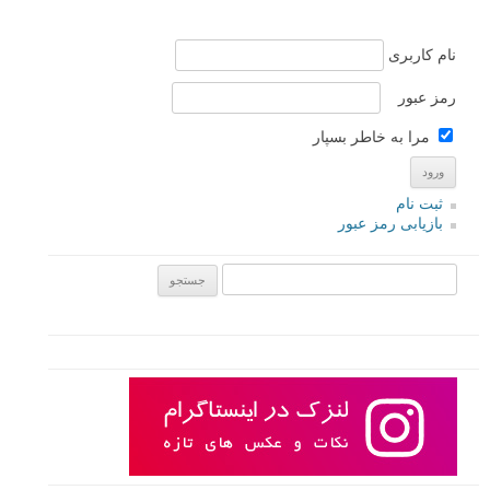
نام کاربری
رمز عبور
مرا به خاطر بسپار
ثبت نام
بازیابی رمز عبور
جستجو یرای: