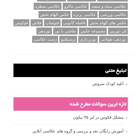
عکاسی سیاه و سفید
عکاسی ماکرو
عکاسی منظره
عکاسی ورزشی
عکاسی پرتره
عکس الهام بخش
عکس های الهام بخش
فاصله کانونی
فتوشاپ
فلاش
فوکوس
لنز دوربین
مجموعه عکس
نقاشی با نور
نوردهی
نوردهی طولانی
نورپردازی
پرسپکتیو
ژست عکاسی
تبلیغ متنی
آتلیه کودک سروش
تازه ترین سوالات مطرح شده
مشکل فکوس در لنز ۳۵ نیکون
آموزش رایگان نقد و بررسی و گروه های عکاسی آنلاین