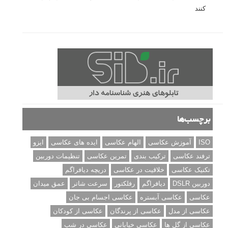
کنند
برچسب‌ها
ISO
آموزش عکاسی
الهام عکاسی
ایده های عکاسی
ایزو
ترفند عکاسی
ترکیب بندی
تمرین عکاسی
تنظیمات دوربین
تکنیک عکاسی
خلاقیت در عکاسی
دریچه دیافراگم
دوربین DSLR
دیافراگم
رفلکتور
سرعت شاتر
عمق میدان
عکاسی
عکاسی آبستره
عکاسی اجسام بی جان
عکاسی از مدل
عکاسی از پرندگان
عکاسی از کودکان
عکاسی از گل ها
عکاسی خیابانی
عکاسی در شب