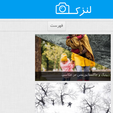
فهرست
دیپتیک و جاکستا‌پوزیشن در عکاسی