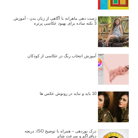
ژست دهی ماهرانه با آگاهی از زبان بدن - آموزش
3 نکته ساده برای بهبود عکاسی پرتره
آموزش انتخاب رنگ در عکاسی از کودکان
10 باید و نباید در روتوش عکس ها
درک نوردهی – همراه با توضیح ISO، دریچه
دیافراگم و سرعت شاتر