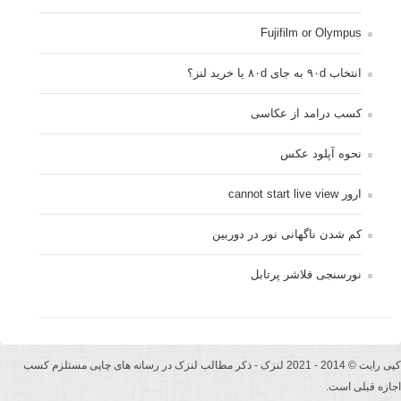
Fujifilm or Olympus
انتخاب ۹۰d به جای ۸۰d یا خرید لنز؟
کسب درامد از عکاسی
نحوه آپلود عکس
ارور cannot start live view
کم شدن ناگهانی نور در دوربین
نورسنجی فلاشر پرتابل
کپی رایت © 2014 - 2021 لنزک - ذکر مطالب لنزک در رسانه های چاپی مستلزم کسب
اجازه قبلی است.