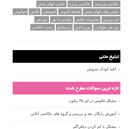
عکاسی ورزشی
عکاسی پرتره
عکس الهام بخش
عکس های الهام بخش
فاصله کانونی
فتوشاپ
فلاش
فوکوس
لنز دوربین
مجموعه عکس
نقاشی با نور
نوردهی
نوردهی طولانی
نورپردازی
پرسپکتیو
ژست عکاسی
تبلیغ متنی
آتلیه کودک سروش
تازه ترین سوالات مطرح شده
مشکل فکوس در لنز ۳۵ نیکون
آموزش رایگان نقد و بررسی و گروه های عکاسی آنلاین
مشکل با کم کردن دیافراگم