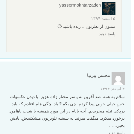
yassermokhtarzadeh
۵ اسفند ۱۳۹۴
ممنون از نظرتون .. زنده باشید 🙂
پاسخ دهید
محسن پیرنیا
۳ اسفند ۱۳۹۴
سلام به همه. صد آفرین به یاسر مختار زاده عزیز. با دیدن عکسهات
حس خیلی خوبی پیدا کردم. چی بگم!؟ یاد بچگی هام افتادم که باید
دزدکی تیله میخریدیم. آخه بابام در این مورد همیشه با شدت باهامون
برخورد میکرد. میگفت میزنید به شیشه تلویزیون میشکنیدش. یادش
بخیر……
پاسخ دهید