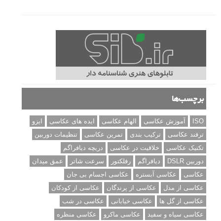
برچسب‌ها
ISO
آموزش عکاسی
الهام عکاسی
ایده های عکاسی
ایزو
ترفند عکاسی
ترکیب بندی
تمرین عکاسی
تنظیمات دوربین
تکنیک عکاسی
خلاقیت در عکاسی
دریچه دیافراگم
دوربین DSLR
دیافراگم
رفلکتور
سرعت شاتر
عمق میدان
عکاسی
عکاسی آبستره
عکاسی اجسام بی جان
عکاسی از مدل
عکاسی از پرندگان
عکاسی از کودکان
عکاسی از گل ها
عکاسی خیابانی
عکاسی در شب
عکاسی سیاه و سفید
عکاسی ماکرو
عکاسی منظره