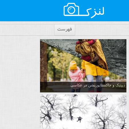
فهرست
دیپتیک و جاکستا‌پوزیشن در عکاسی