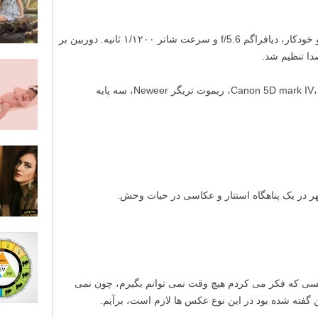
فاصله کانونی ۸۰mm، ایزو خودکار، دیافراگم f/5.6 و سرعت شاتر ۱/۱۲۰۰ ثانیه. دوربین بر
ا تنظیم شد.
Canon 5D mark IV، Canon 70-200mm f2.8، ریموت تریگر Neweer، سه پایه
ی که فکر می کردم هیچ وقت نمی توانم بگیرم، چون نمی
 گفته شده بود در این نوع عکس ها لازم است، برآیم.