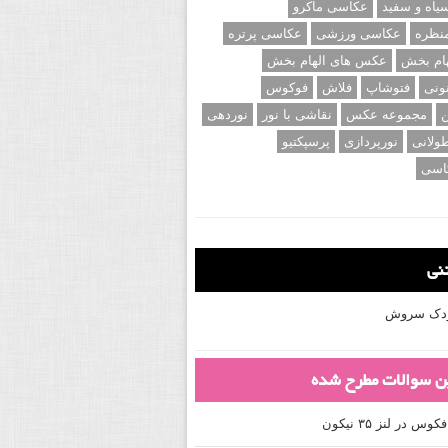
اه و سفید
عکاسی ماکرو
نظره
عکاسی ورزشی
عکاسی پرتره
ام بخش
عکس های الهام بخش
ونی
فتوشاپ
فلاش
فوکوس
ن
مجموعه عکس
نقاشی با نور
نوردهی
ولانی
نورپردازی
پرسپکتیو
اسی
تنی
کودک سروش
ین سوالات مطرح شده
 در لنز ۳۵ نیکون