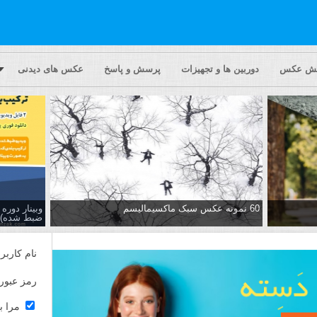
یش عکس
دوربین ها و تجهیزات
پرسش و پاسخ
عکس های دیدنی
60 نمونه عکس سبک ماکسیمالیسم
وبینار دور
ضبط شده)
نام کاربر
رمز عبور
مرا ب