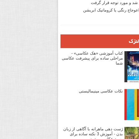
د و مورد توجه قرار گرفت
وجاج رنگی یا کروماتیک ابریشن
لنزک
کتاب آموزشی «هک عکاسی» -
مراحلی ساده برای پیشرفت عکاسی
شما
نکات عکاسی مینیمالیستی
ژست دهی ماهرانه با آگاهی از زبان
بدن - آموزش 3 نکته ساده برای
بهبود عکاسی پرتره