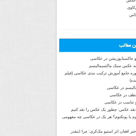
عکس
اوی
کاس
ین مطالب
و جاکستا‌پوزیشن در عکاسی
دوره جامع آموزش ترکیب بندی عکاسی (فیلم
ه)
الیسم در عکاسی
طف در عکاسی
و تناسب در عکاسی
نقد عکس: چطور یک عکس را نقد کنیم
م یا پونکتوم؟ هر یک در عکاسی چه مفهومی
ختر افغان اثر استیو مک‌کری: چرا اینقدر