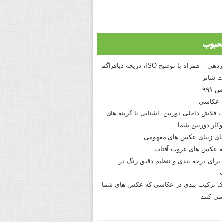
حبوب
درک نوردهی – همراه با توضیح ISO، دریچه دیافراگم
 شاتر
 #۹۹
 عکاسی
 فلاش داخلی دوربین: آشنایی با گزینه های
کار دوربین شما
های زیبای عکس های مفهومی
 عکس های غروب آفتاب
برای درجه بندی و تنظیم دقیق رنگ در
نیک ترکیب بندی در عکاسی که عکس های شما
می کنند