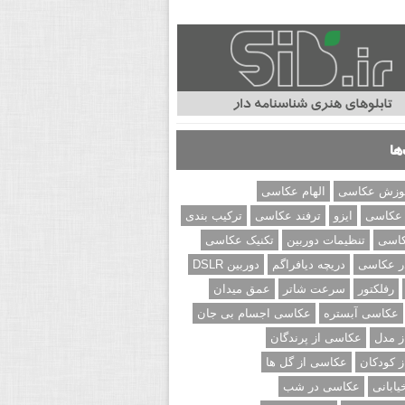
ها
وزش عکاسی
الهام عکاسی
 عکاسی
ایزو
ترفند عکاسی
ترکیب بندی
کاسی
تنظیمات دوربین
تکنیک عکاسی
ر عکاسی
دریچه دیافراگم
دوربین DSLR
رفلکتور
سرعت شاتر
عمق میدان
عکاسی آبستره
عکاسی اجسام بی جان
 مدل
عکاسی از پرندگان
 کودکان
عکاسی از گل ها
ابانی
عکاسی در شب