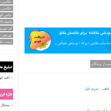
عکاسی سی
عکاسی م
عکس اله
فاصله کان
لنز دوربی
نوردهی ط
ژست عک
ی از پرندگان
تبلیغ م
آتلیه 
 ماهی - سری اول
تازه تر
مشکل فکوس
 با لنز چشم ماهی