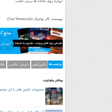
دوباره روی شاخه ها برمی گشت.
نویسنده: کاز نواچیک (Caz Nowaczyk)
عکس‌کاوی
داستان عکاسی
عکاس
برچسب ها
بیشتر بخوانید:
مجموعه عکس های با لنز چشم
لنز های خیلی عریض: عکس های