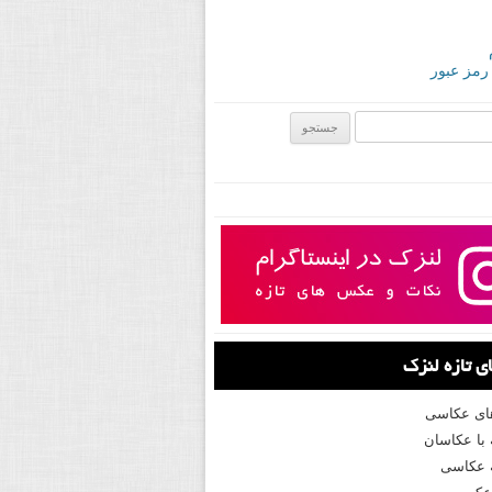
 رمز عبور
ی:
 تازه لنزک
های عکاسی
با عکاسان
 عکاسی