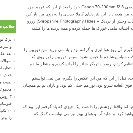
تا این که تقریبا یک سال پیش، دوستی لنز قدیمی Canon 70-200mm f2.8 خود را بعد از این که فهمید من
 من هدیه داد. این لنز دنیای کاملا جدیدی را به روی من باز کرد.
من یک هاید (یک پناهگاه استتار برای دیدن حیات وحش از نزدیک – Shropshire Photography Hides) رزرو
مطالب م
ه آشیانه ماهی خورک ها حمله کرده و همه پرنده ها را کشته
و سرعت
رم. آن روز هوا ابری و گرفته بود و باد می وزید. من دوربین را
نقد عکس
کت سیاه پوشاندم تا خیس نشود. سپس دوربین را بر روی مُد
سوالات
تنظیمات
فلاش تو
 قبل از این که من این عکس را بگیرم. من نمی توانستم
نمونه 
وق العاده سریع بود. نور هم خیلی کم بود، و باران نم نم همچنان
مجموعه
۳ روش 
فتوشاپ
 اما واقعا ارزشش را داشت. یک چیزی که یاد گرفتم این بود که
۲۰ تک
واهید کرد. و شاید آب و هوای بهتر نیز می توانست کمک کند.
را بهتر 