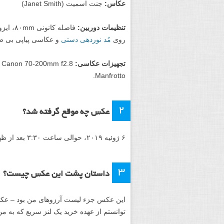
عکاس:
جنت اسمیت (Janet Smith)
تنظیمات دوربین:
روی
مُد نوردهی دستی
و عکاسی پیاپی بی صد
تجهیزات عکاسی:
Manfrotto.
2
عکس چه موقع گرفته شد؟
۶ ژوئیه ۲۰۱۹، حوالی ساعت ۳:۳۰ بعد از ظهر در یک پناهگاه استتار و عکاسی در حیات وحش.
۳
داستان پشت این عکس چیست؟
این عکس جزء لیست آرزوهای من بود – عکس
توانستم از عهده خرید یک لنز سریع که به من