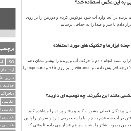
بی به این عکس استفاده شد؟
 پرنده در آنجا وارد آب شود فوکوس کردم و دوربین را بر روی
مله ابزارها و تکنیک های مورد استفاده
برچسب‌
پ بسته انجام دادم تا حرکت آب و پرنده را بیشتر نشان دهم.
ISO
آم
همچنین، در فتوشاپ اسلایدر shadows را ۲۵ درجه افزایش دادم، و vibrance را بر روی ۱۵+ و exposure را
ایده های
تمرین ع
خلاقیت د
دیافراگم
کسی مانند این بگیرند، چه توصیه ای دارید؟
عکاسی
عکاسی از
ن پرندگان فصلی مشورت کنید و رفتار پرنده را مشاهده کنید.
عکاسی از
رفتن در آب سه قدم به چپ یا راست برمی دارد و سرش را پایین
د، من ریموت شاتر را پشت سر هم فشار می دادم تا وقتی که
عکاسی خی