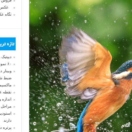
فروش 
عکس‌ک
نگاه ع
تازه تر
دیپتیک 
۶۰ نمونه عکس سبک ماکسیمالیسم
وبینار 
ضبط شد
ماکسیم
نقطه ع
اندازه 
مراحل 
استودیو
دارند
پرتره د