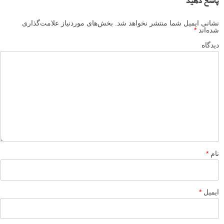
صفحه اینستاگرام دنیس چریم
instagram.com/denischerim
عکس های دیدنی
ترکیب بندی
برچسب ها