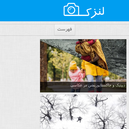
فهرست
دیپتیک و جاکستا‌پوزیشن در عکاسی