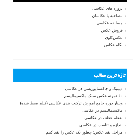
Puccinelli
نظرات شما
محسن پیرنیا
۲۸ آبان ۱۳۹۶
سلام به همه دوستان.
واقعا خلاقیت رو تو همه عکس ها میشه دید و ارزم بارها دیدن رو
دارند. هرچند این حرفم توضیح واضحاته اما واقعا به وجد اومدم و باید
میگفتم…
سپاس فراوان از لنزک…
پاسخ دهید
لطفا نظرتان در مورد مطلب را در اینجا مطرح نمایید. اگر سوالی دارید، در