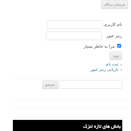
بیشتر بخوانید:
پروژه عکاسی انطباق: عکس های از دنیس چریم
عکس هایی دیدنی از جهان با پرسپکتیو یا نمای خود زمین
پروژه عکاسی جالب: 12 سال عکاسی از یک پنجره
پروژه عکاسی سلف پرتره در فضای باز: راه رفتن در خواب
پروژه عکاسی ونی در دریا: عکس هایی از Alessandro