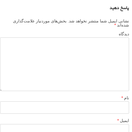
نظرات شما
Rigoberto
۵ فروردین ۱۳۹۴
Hi Dan,I love your podcast and love this reniwe.Avd I love
Linux Mint also. I first installed Fedora on a laptop HP 8510p
and put Citrix on it for my work. My laptop froze 3 times a day
and had to be restarted. Now with Linux Mint it works flawless.
And with AWN it looks very good. Only linking to MS-shares
works less then Fedora. Thanks for all things you do for the
open source world.
پاسخ دهید