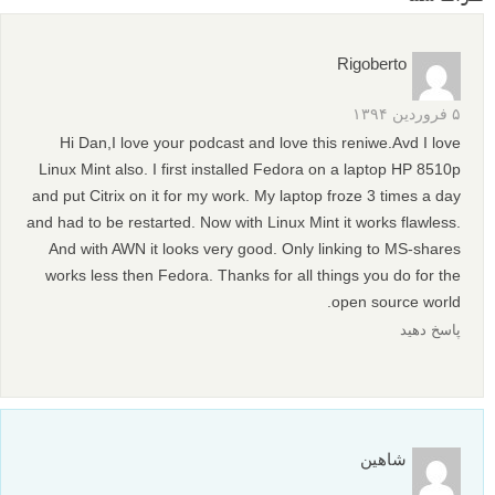
م
منبع
برگرفته از: snapzlife
عکس های دیدنی
شاخه های مختلف عکاسی
برچسب ها
عکاسی با لنز 50 میلیمتری
عکس های الهام بخش
لنز 50 میلیمتری