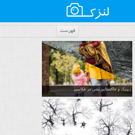
فهرست
دیپتیک و جاکستا‌پوزیشن در عکاسی