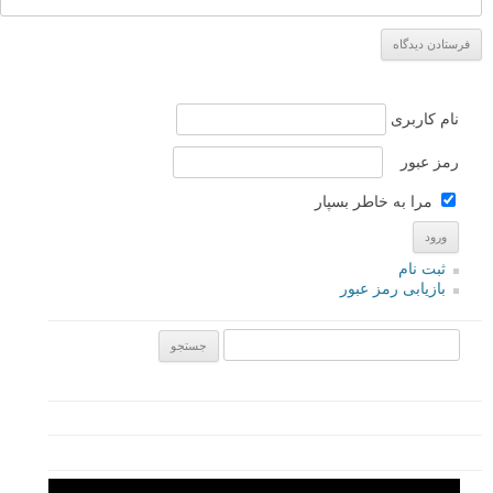
شاهین
۶ آبان ۱۳۹۳
به نظر تعدادی از این عکس ها با لنز باز تر از ۵۰ گرفته شده اند
پاسخ دهید
ابراهیم رنجبر
۴ آبان ۱۳۹۳
باسلام . لطفا توضیح بدین این عکسها روی چه سایز سنسور و با چه
دیافراگمی ثبت شدند(f1.8 یا گشوده تر؟). متشکرم.
پاسخ دهید