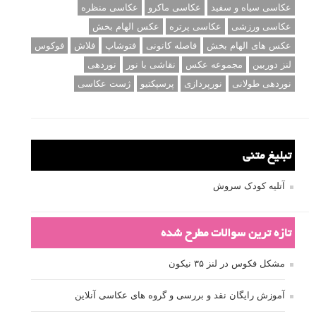
عکاسی سیاه و سفید
عکاسی ماکرو
عکاسی منظره
عکاسی ورزشی
عکاسی پرتره
عکس الهام بخش
عکس های الهام بخش
فاصله کانونی
فتوشاپ
فلاش
فوکوس
لنز دوربین
مجموعه عکس
نقاشی با نور
نوردهی
نوردهی طولانی
نورپردازی
پرسپکتیو
ژست عکاسی
تبلیغ متنی
آتلیه کودک سروش
تازه ترین سوالات مطرح شده
مشکل فکوس در لنز ۳۵ نیکون
آموزش رایگان نقد و بررسی و گروه های عکاسی آنلاین