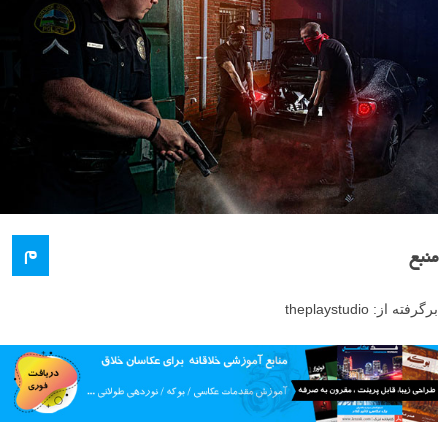
م
منبع
برگرفته از: theplaystudio