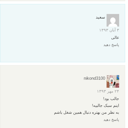
سعید
۳ آبان ۱۳۹۳
عالی
پاسخ دهید
nikond3100
۲۴ مهر ۱۳۹۳
جالب بود‍!
اینم سبک جالبیه!
به نظر من بهتره دنبال همین شغل باشم
پاسخ دهید