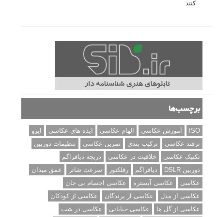
کنند
برچسب‌ها
ISO
آموزش عکاسی
الهام عکاسی
ایده های عکاسی
ایزو
ترفند عکاسی
ترکیب بندی
تمرین عکاسی
تنظیمات دوربین
تکنیک عکاسی
خلاقیت در عکاسی
دریچه دیافراگم
دوربین DSLR
دیافراگم
رفلکتور
سرعت شاتر
عمق میدان
عکاسی
عکاسی آبستره
عکاسی اجسام بی جان
عکاسی از مدل
عکاسی از پرندگان
عکاسی از کودکان
عکاسی از گل ها
عکاسی خیابانی
عکاسی در شب