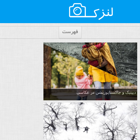
فهرست
دیپتیک و جاکستا‌پوزیشن در عکاسی