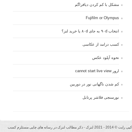
مشکل با کم کردن دیافراگم
Fujifilm or Olympus
انتخاب ۹۰d به جای ۸۰d یا خرید لنز؟
کسب درامد از عکاسی
نحوه آپلود عکس
ارور cannot start live view
کم شدن ناگهانی نور در دوربین
نورسنجی فلاشر پرتابل
کپی رایت © 2014 - 2021 لنزک - ذکر مطالب لنزک در رسانه های چاپی مستلزم کسب