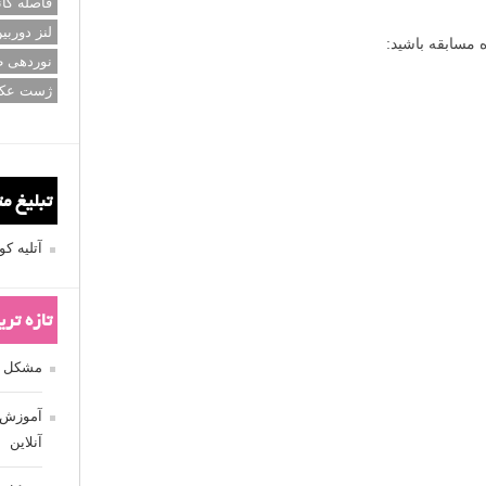
فاصله کان
لنز دوربی
نوردهی ط
ژست عک
تبلیغ م
آتلیه 
تازه تر
مشکل فکوس
آموزش ر
آنلاین