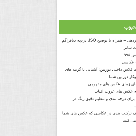
حبوب
درک نوردهی – همراه با توضیح ISO، دریچه دیافراگم
 شاتر
 #۹۹
 عکاسی
 فلاش داخلی دوربین: آشنایی با گزینه های
کار دوربین شما
های زیبای عکس های مفهومی
 عکس های غروب آفتاب
برای درجه بندی و تنظیم دقیق رنگ در
نیک ترکیب بندی در عکاسی که عکس های شما
می کنند