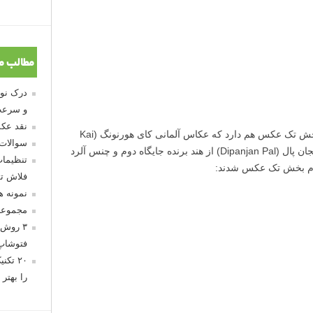
برنده جایگاه دوم و سوم بخش چهار عکس، جاشوا اسنو (Joshua Snow) از آمریکا و ایزابلا تاباچی (Isabella
مطالب م
و سرعت
نقد عکس
سوالات
تنظیمات
فلاش تو
نمونه 
مجموعه
۳ روش 
فتوشاپ
۲۰ تک
را بهتر 