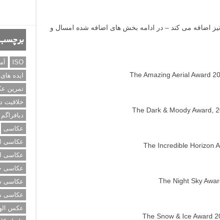
برچسب‌
ISO
آم
ایده های
تمرین ع
خلاقیت د
دیافراگم
عکاسی
عکاسی از
عکاسی از
عکاسی خی
عکاسی سی
عکاسی م
عکس اله