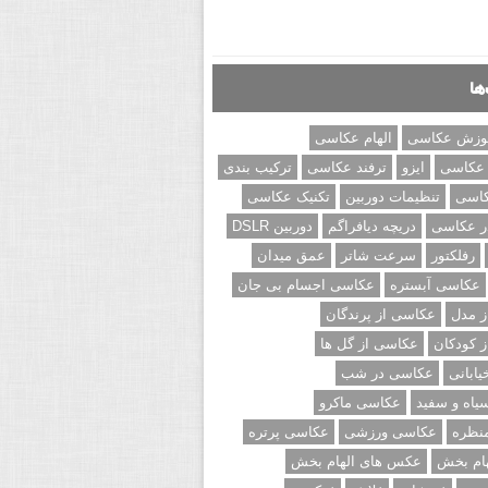
ها
وزش عکاسی
الهام عکاسی
 عکاسی
ایزو
ترفند عکاسی
ترکیب بندی
کاسی
تنظیمات دوربین
تکنیک عکاسی
ر عکاسی
دریچه دیافراگم
دوربین DSLR
رفلکتور
سرعت شاتر
عمق میدان
عکاسی آبستره
عکاسی اجسام بی جان
 مدل
عکاسی از پرندگان
 کودکان
عکاسی از گل ها
ابانی
عکاسی در شب
اه و سفید
عکاسی ماکرو
نظره
عکاسی ورزشی
عکاسی پرتره
ام بخش
عکس های الهام بخش