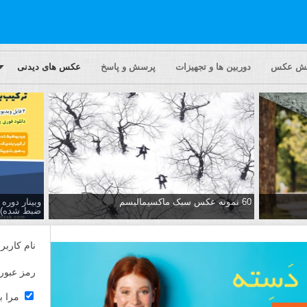
یش عکس
دوربین ها و تجهیزات
پرسش و پاسخ
عکس های دیدنی
60 نمونه عکس سبک ماکسیمالیسم
وبینار دور
ضبط شده)
نام کاربر
رمز عبور
مرا ب