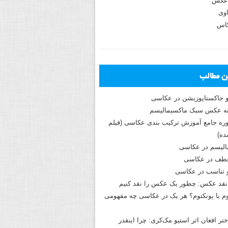
عکس
وی
کاس
ین مطالب
و جاکستا‌پوزیشن در عکاسی
دوره جامع آموزش ترکیب بندی عکاسی (فیلم
ه)
الیسم در عکاسی
طف در عکاسی
و تناسب در عکاسی
نقد عکس: چطور یک عکس را نقد کنیم
م یا پونکتوم؟ هر یک در عکاسی چه مفهومی
ختر افغان اثر استیو مک‌کری: چرا اینقدر