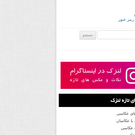
 رمز عبور
ی:
 تازه لنزک
های عکاسی
با عکاسان
 عکاسی