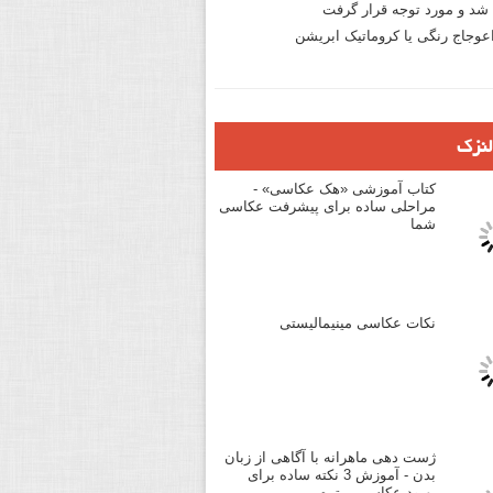
د و مورد توجه قرار گرفت
وجاج رنگی یا کروماتیک ابریشن
لنزک
کتاب آموزشی «هک عکاسی» -
مراحلی ساده برای پیشرفت عکاسی
شما
نکات عکاسی مینیمالیستی
ژست دهی ماهرانه با آگاهی از زبان
بدن - آموزش 3 نکته ساده برای
بهبود عکاسی پرتره