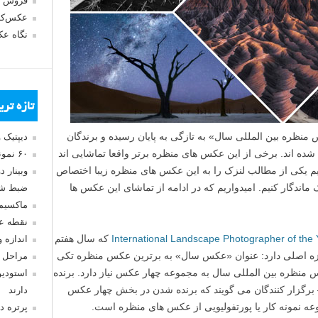
فروش 
عکس‌کا
نگاه ع
تازه تر
منظره بین المللی سال» به تازگی به پایان رسیده و برندگان
دیپتیک 
شرکت کننده اعلام شده اند. برخی از این عکس های منظره برتر واقعا تماشایی اند
۶۰ نمونه عکس سبک ماکسیمالیسم
دیم یکی از مطالب لنزک را به این عکس های منظره زیبا اختصاص
وبینار 
اندگار کنیم. امیدواریم که در ادامه از تماشای این عکس ها
ضبط شد
ماکسیم
نقطه ع
که سال هفتم
اندازه 
ه اصلی دارد: عنوان «عکس سال» به برترین عکس منظره تکی
مراحل 
س منظره بین المللی سال به مجموعه چهار عکس نیاز دارد. برنده
استودیو
 – برگزار کنندگان می گویند که برنده شدن در بخش چهار عکس
دارند
وعه نمونه کار یا پورتفولیویی از عکس های منظره است.
پرتره د