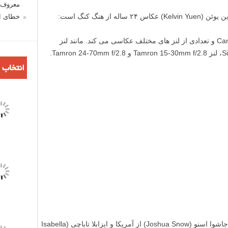
معروف ش
ز هنگ کنگ است:
خطای اع
کلوین یوئن با دوربین Canon EOS 5D Mark IV و تعدادی از لنز های مختلف عکاسی می کند. مانند لنز
انتخاب 